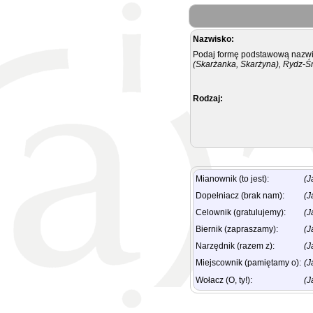
Nazwisko:
Podaj formę podstawową nazwis
(Skarżanka, Skarżyna), Rydz-Ś
Rodzaj:
Mianownik (to jest):
(J
Dopełniacz (brak nam):
(J
Celownik (gratulujemy):
(J
Biernik (zapraszamy):
(J
Narzędnik (razem z):
(J
Miejscownik (pamiętamy o):
(J
Wołacz (O, ty!):
(J