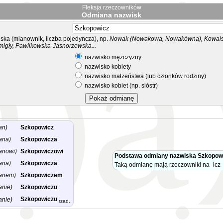
Fleksja rzeczowników
Odmiana nazwisk
ka (mianownik, liczba pojedyncza), np.
Nowak (Nowakowa, Nowakówna), Kowalsk
migły, Pawlikowska-Jasnorzewska...
nazwisko mężczyzny
nazwisko kobiety
nazwisko małżeństwa (lub członków rodziny)
nazwisko kobiet (np. sióstr)
an)
Szkopowicz
ana)
Szkopowicza
anowi)
Szkopowiczowi
Podstawa odmiany nazwiska Szkopow
ana)
Szkopowicza
Taką odmianę mają rzeczowniki na -icz
anem)
Szkopowiczem
anie)
Szkopowiczu
Szkopowiczu
anie)
rzad.