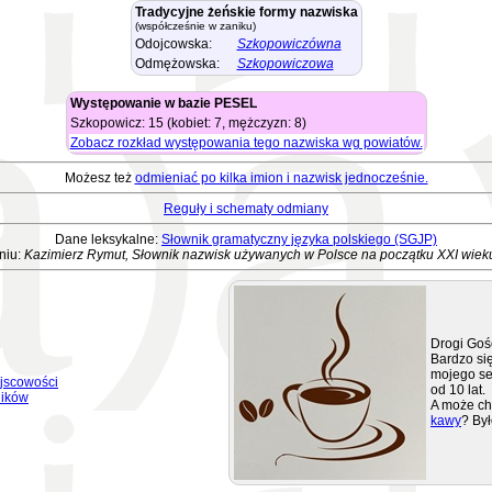
Tradycyjne żeńskie formy nazwiska
(współcześnie w zaniku)
Odojcowska:
Szkopowiczówna
Odmężowska:
Szkopowiczowa
Występowanie w bazie PESEL
Szkopowicz: 15 (kobiet: 7, mężczyzn: 8)
Zobacz rozkład występowania tego nazwiska wg powiatów.
Możesz też
odmieniać po kilka imion i nazwisk jednocześnie.
Reguły i schematy odmiany
Dane leksykalne:
Słownik gramatyczny języka polskiego (SGJP)
niu:
Kazimierz Rymut, Słownik nazwisk używanych w Polsce na początku XXI wiek
Drogi Goś
Bardzo się
mojego se
jscowości
od 10 lat.
ników
A może ch
kawy
? Był