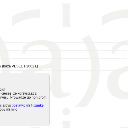
u
(baza PESEL z 2002 r.)
ciu!
 cieszę, że korzystasz z
rwisu. Prowadzę go non profit
ciałbyś
postawić mi filiżankę
oby mi miło.