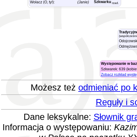
Szkwarku
Wołacz (O, ty!):
(Janie)
rzad.
Tradycyjn
(współcześni
Odojcowsk
Odmężows
Występowanie w baz
Szkwarek: 639 (kobie
Zobacz rozkład wyst
Możesz też
odmieniać po k
Reguły i 
Dane leksykalne:
Słownik gr
Informacja o występowaniu:
Kazim