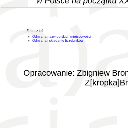
w Polsce na początku XX
Zobacz też:
Odmiana nazw polskich miejscowości
Odmiana i składanie liczebników
Opracowanie: Zbigniew Bron
Z[kropka]Br