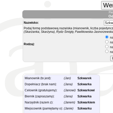
Wer
Fl
Od
Nazwisko:
Podaj formę podstawową nazwiska (mianownik, liczba pojedyncz
(Skarżanka, Skarżyna), Rydz-Śmigły, Pawlikowska-Jasnorzewska.
na
na
Rodzaj:
na
na
Mianownik (to jest):
(Jan)
Szkwarek
Dopełniacz (brak nam):
(Jana)
Szkwarka
Celownik (gratulujemy):
(Janowi)
Szkwarkowi
Biernik (zapraszamy):
(Jana)
Szkwarka
Narzędnik (razem z):
(Janem)
Szkwarkiem
Miejscownik (pamiętamy o):
(Janie)
Szkwarku