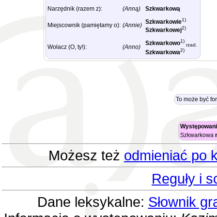
Narzędnik (razem z):
(Anną)
Szkwarkową
1)
Szkwarkowie
Miejscownik (pamiętamy o):
(Annie)
2)
Szkwarkowej
1)
Szkwarkowo
rzad.
Wołacz (O, ty!):
(Anno)
2)
Szkwarkowa
To może być f
Występowani
Szkwarkowa
Możesz też
odmieniać po k
Reguły i 
Dane leksykalne:
Słownik gr