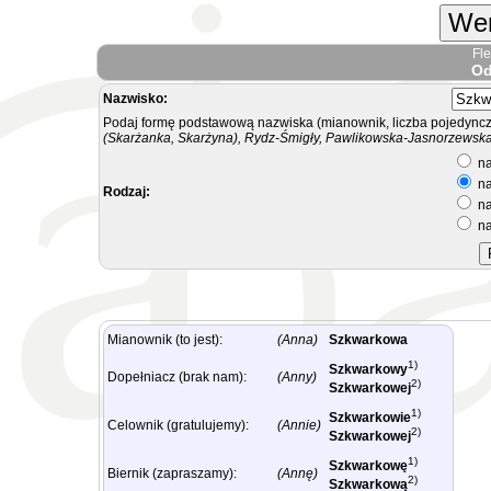
Wer
Fl
Od
Nazwisko:
Podaj formę podstawową nazwiska (mianownik, liczba pojedyncz
(Skarżanka, Skarżyna), Rydz-Śmigły, Pawlikowska-Jasnorzewska.
na
na
Rodzaj:
na
na
Mianownik (to jest):
(Anna)
Szkwarkowa
1)
Szkwarkowy
Dopełniacz (brak nam):
(Anny)
2)
Szkwarkowej
1)
Szkwarkowie
Celownik (gratulujemy):
(Annie)
2)
Szkwarkowej
1)
Szkwarkowę
Biernik (zapraszamy):
(Annę)
2)
Szkwarkową