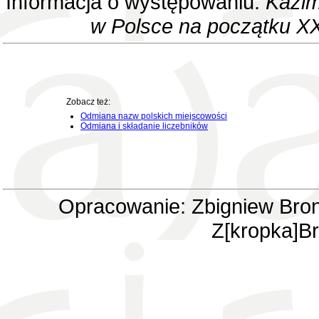
Informacja o występowaniu:
Kazim
w Polsce na początku XX
Zobacz też:
Odmiana nazw polskich miejscowości
Odmiana i składanie liczebników
Opracowanie: Zbigniew Bron
Z[kropka]Br