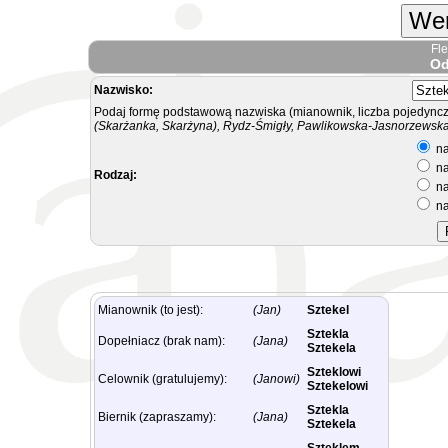
Wer
Fl
Od
Nazwisko:
Podaj formę podstawową nazwiska (mianownik, liczba pojedyncz
(Skarżanka, Skarżyna), Rydz-Śmigły, Pawlikowska-Jasnorzewska.
na
na
Rodzaj:
na
na
Mianownik (to jest):
(Jan)
Sztekel
Sztekla
Dopełniacz (brak nam):
(Jana)
Sztekela
Szteklowi
Celownik (gratulujemy):
(Janowi)
Sztekelowi
Sztekla
Biernik (zapraszamy):
(Jana)
Sztekela