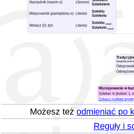
Szteklem
Narzędnik (razem z):
(Janem)
Sztekelem
Szteklu
Miejscownik (pamiętamy o):
(Janie)
Sztekelu
Szteklu
rzad.
Wołacz (O, ty!):
(Janie)
Sztekelu
rzad.
Tradycyjn
(współcześni
Odojcowsk
Odmężows
Występowanie w baz
Sztekel: 6 (kobiet: 1,
Zobacz rozkład wyst
Możesz też
odmieniać po k
Reguły i 