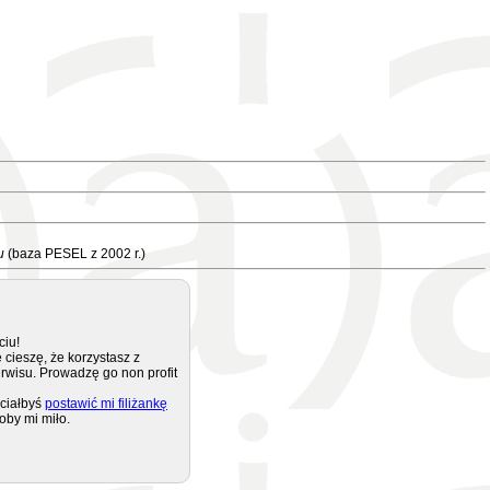
u
(baza PESEL z 2002 r.)
ciu!
 cieszę, że korzystasz z
rwisu. Prowadzę go non profit
ciałbyś
postawić mi filiżankę
oby mi miło.