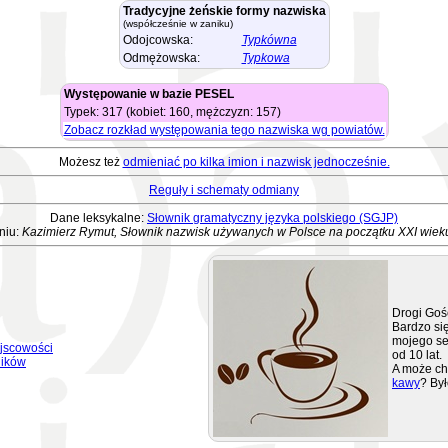
Tradycyjne żeńskie formy nazwiska
(współcześnie w zaniku)
Odojcowska:
Typkówna
Odmężowska:
Typkowa
Występowanie w bazie PESEL
Typek: 317 (kobiet: 160, mężczyzn: 157)
Zobacz rozkład występowania tego nazwiska wg powiatów.
Możesz też
odmieniać po kilka imion i nazwisk jednocześnie.
Reguły i schematy odmiany
Dane leksykalne:
Słownik gramatyczny języka polskiego (SGJP)
niu:
Kazimierz Rymut, Słownik nazwisk używanych w Polsce na początku XXI wiek
Drogi Goś
Bardzo się
mojego se
jscowości
od 10 lat.
ników
A może ch
kawy
? Był