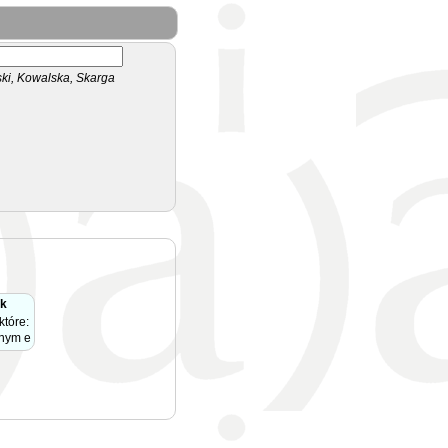
i, Kowalska, Skarga
ek
które:
nnym e