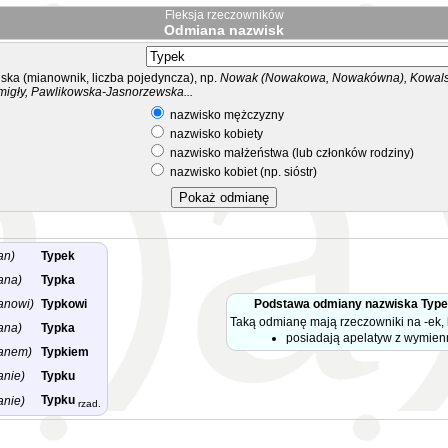
Fleksja rzeczowników
Odmiana nazwisk
ka (mianownik, liczba pojedyncza), np.
Nowak (Nowakowa, Nowakówna), Kowalsk
migły, Pawlikowska-Jasnorzewska...
nazwisko mężczyzny
nazwisko kobiety
nazwisko małżeństwa (lub członków rodziny)
nazwisko kobiet (np. sióstr)
an)
Typek
ana)
Typka
anowi)
Typkowi
Podstawa odmiany nazwiska Typ
Taką odmianę mają rzeczowniki na -ek, 
ana)
Typka
posiadają apelatyw z wymie
anem)
Typkiem
anie)
Typku
Typku
anie)
rzad.