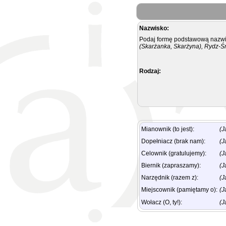
Nazwisko:
Podaj formę podstawową nazwis
(Skarżanka, Skarżyna), Rydz-Ś
Rodzaj:
Mianownik (to jest):
(J
Dopełniacz (brak nam):
(J
Celownik (gratulujemy):
(J
Biernik (zapraszamy):
(J
Narzędnik (razem z):
(J
Miejscownik (pamiętamy o):
(J
Wołacz (O, ty!):
(J