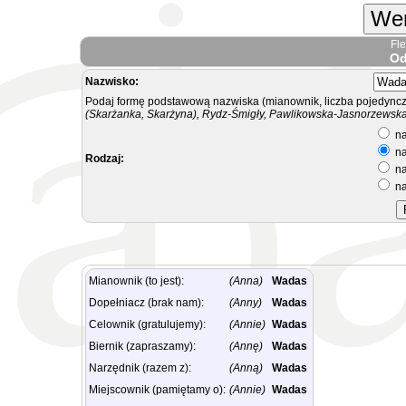
Wer
Fl
Od
Nazwisko:
Podaj formę podstawową nazwiska (mianownik, liczba pojedyncz
(Skarżanka, Skarżyna), Rydz-Śmigły, Pawlikowska-Jasnorzewska.
na
na
Rodzaj:
na
na
Mianownik (to jest):
(Anna)
Wadas
Dopełniacz (brak nam):
(Anny)
Wadas
Celownik (gratulujemy):
(Annie)
Wadas
Biernik (zapraszamy):
(Annę)
Wadas
Narzędnik (razem z):
(Anną)
Wadas
Miejscownik (pamiętamy o):
(Annie)
Wadas