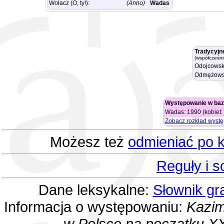
Wołacz (O, ty!):
(Anno)
Wadas
Tradycyjn
(współcześni
Odojcowsk
Odmężows
Występowanie w baz
Wadas: 1990 (kobiet:
Zobacz rozkład wyst
Możesz też
odmieniać po k
Reguły i 
Dane leksykalne:
Słownik gr
Informacja o występowaniu:
Kazim
w Polsce na początku XX