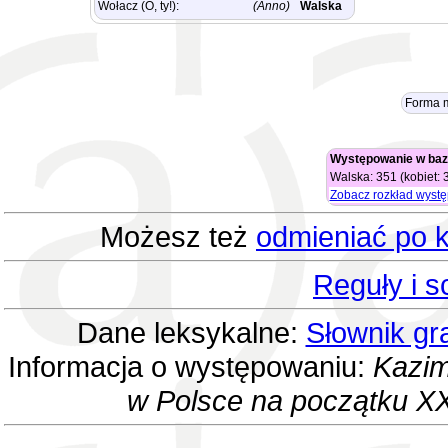
Wołacz (O, ty!):
(Anno)
Walska
Forma 
Występowanie w baz
Walska: 351 (kobiet: 
Zobacz rozkład wyst
Możesz też
odmieniać po k
Reguły i 
Dane leksykalne:
Słownik gr
Informacja o występowaniu:
Kazim
w Polsce na początku XX