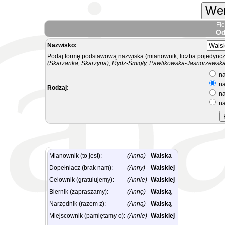
Wer
Fl
Od
Nazwisko:
Podaj formę podstawową nazwiska (mianownik, liczba pojedyncz
(Skarżanka, Skarżyna), Rydz-Śmigły, Pawlikowska-Jasnorzewska.
na
na
Rodzaj:
na
na
Mianownik (to jest):
(Anna)
Walska
Dopełniacz (brak nam):
(Anny)
Walskiej
Celownik (gratulujemy):
(Annie)
Walskiej
Biernik (zapraszamy):
(Annę)
Walską
Narzędnik (razem z):
(Anną)
Walską
Miejscownik (pamiętamy o):
(Annie)
Walskiej