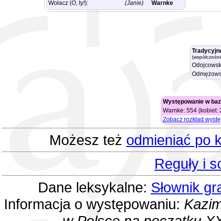
Wołacz (O, ty!):
(Janie)
Warnke
Tradycyjn
(współcześni
Odojcowsk
Odmężows
Występowanie w baz
Warnke: 554 (kobiet:
Zobacz rozkład wyst
Możesz też
odmieniać po k
Reguły i 
Dane leksykalne:
Słownik gr
Informacja o występowaniu:
Kazim
w Polsce na początku XX