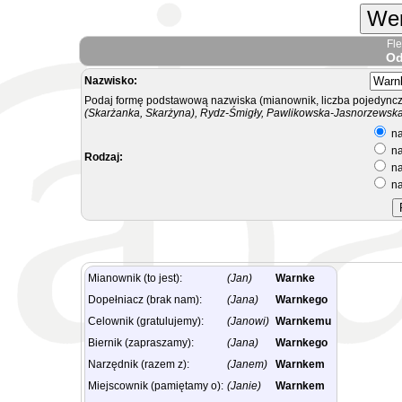
Wer
Fl
Od
Nazwisko:
Podaj formę podstawową nazwiska (mianownik, liczba pojedyncz
(Skarżanka, Skarżyna), Rydz-Śmigły, Pawlikowska-Jasnorzewska.
na
na
Rodzaj:
na
na
Mianownik (to jest):
(Jan)
Warnke
Dopełniacz (brak nam):
(Jana)
Warnkego
Celownik (gratulujemy):
(Janowi)
Warnkemu
Biernik (zapraszamy):
(Jana)
Warnkego
Narzędnik (razem z):
(Janem)
Warnkem
Miejscownik (pamiętamy o):
(Janie)
Warnkem