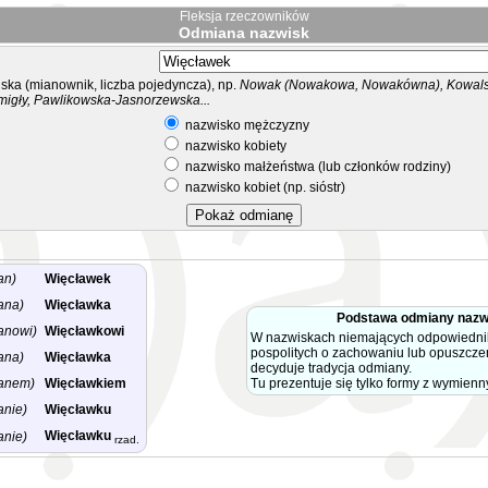
Fleksja rzeczowników
Odmiana nazwisk
ka (mianownik, liczba pojedyncza), np.
Nowak (Nowakowa, Nowakówna), Kowalsk
migły, Pawlikowska-Jasnorzewska...
nazwisko mężczyzny
nazwisko kobiety
nazwisko małżeństwa (lub członków rodziny)
nazwisko kobiet (np. sióstr)
an)
Więcławek
ana)
Więcławka
Podstawa odmiany nazw
anowi)
Więcławkowi
W nazwiskach niemających odpowiedni
pospolitych o zachowaniu lub opuszcze
ana)
Więcławka
decyduje tradycja odmiany.
anem)
Więcławkiem
Tu prezentuje się tylko formy z wymien
anie)
Więcławku
Więcławku
anie)
rzad.