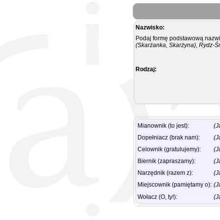
Nazwisko:
Podaj formę podstawową nazwis
(Skarżanka, Skarżyna), Rydz-Ś
Rodzaj:
Mianownik (to jest):
(J
Dopełniacz (brak nam):
(J
Celownik (gratulujemy):
(J
Biernik (zapraszamy):
(J
Narzędnik (razem z):
(J
Miejscownik (pamiętamy o):
(J
Wołacz (O, ty!):
(J