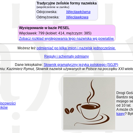
Tradycyjne żeńskie formy nazwiska
(współcześnie w zaniku)
Odojcowska:
Więcławkówna
Odmężowska:
Więcławkowa
Występowanie w bazie PESEL
Więcławek: 799 (kobiet: 414, mężczyzn: 385)
Zobacz rozkład występowania tego nazwiska wg powiatów.
Możesz też
odmieniać po kilka imion i nazwisk jednocześnie.
Reguły i schematy odmiany
Dane leksykalne:
Słownik gramatyczny języka polskiego (SGJP)
niu:
Kazimierz Rymut, Słownik nazwisk używanych w Polsce na początku XXI wiek
Drogi Goś
Bardzo się
mojego se
jscowości
od 10 lat.
ników
A może ch
kawy
? Był