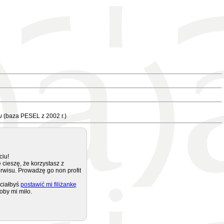
u
(baza PESEL z 2002 r.)
ciu!
 cieszę, że korzystasz z
rwisu. Prowadzę go non profit
ciałbyś
postawić mi filiżankę
oby mi miło.