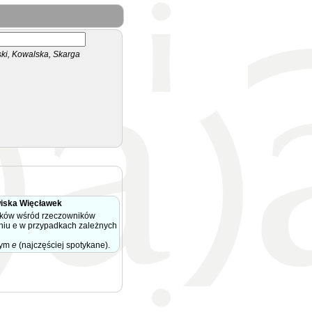
i, Kowalska, Skarga
iska Więcławek
ków wśród rzeczowników
niu e w przypadkach zależnych
nym
e
(najczęściej spotykane).