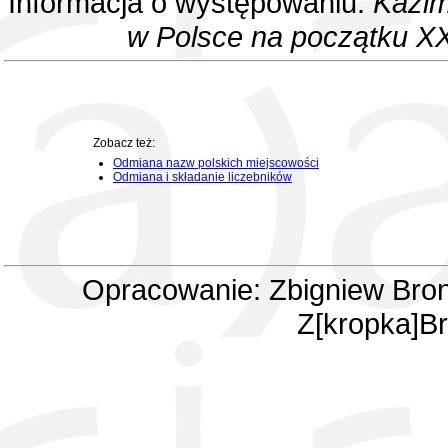
Informacja o występowaniu:
Kazim
w Polsce na początku XX
Zobacz też:
Odmiana nazw polskich miejscowości
Odmiana i składanie liczebników
Opracowanie: Zbigniew Bron
Z[kropka]Br