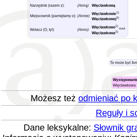
Narzędnik (razem z):
(Anną)
Więcławkową
1)
Więcławkowie
Miejscownik (pamiętamy o):
(Annie)
2)
Więcławkowej
1)
Więcławkowo
rzad.
Wołacz (O, ty!):
(Anno)
2)
Więcławkowa
To może być fo
Występowanie
Więcławkowa
Możesz też
odmieniać po k
Reguły i 
Dane leksykalne:
Słownik gr