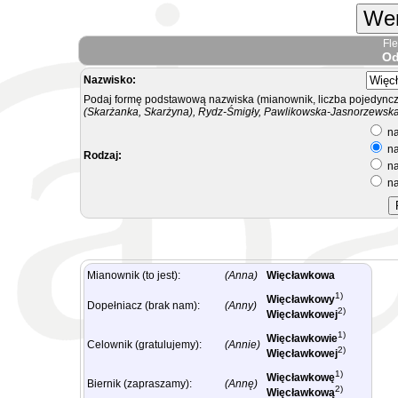
Wer
Fl
Od
Nazwisko:
Podaj formę podstawową nazwiska (mianownik, liczba pojedyncz
(Skarżanka, Skarżyna), Rydz-Śmigły, Pawlikowska-Jasnorzewska.
na
na
Rodzaj:
na
na
Mianownik (to jest):
(Anna)
Więcławkowa
1)
Więcławkowy
Dopełniacz (brak nam):
(Anny)
2)
Więcławkowej
1)
Więcławkowie
Celownik (gratulujemy):
(Annie)
2)
Więcławkowej
1)
Więcławkowę
Biernik (zapraszamy):
(Annę)
2)
Więcławkową