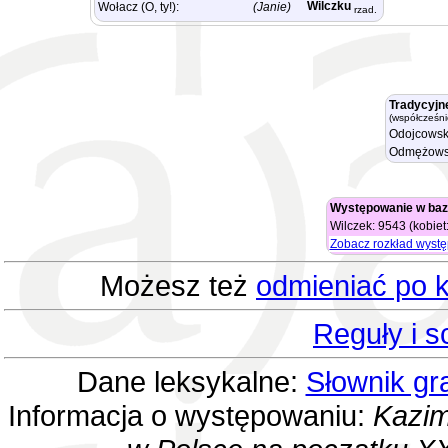
Wilczku
Wołacz (O, ty!):
(Janie)
rzad.
Tradycyjn
(współcześni
Odojcowsk
Odmężows
Występowanie w baz
Wilczek: 9543 (kobiet
Zobacz rozkład wyst
Możesz też
odmieniać po k
Reguły i 
Dane leksykalne:
Słownik gr
Informacja o występowaniu:
Kazim