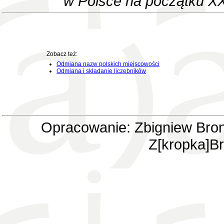
w Polsce na początku XX
Zobacz też:
Odmiana nazw polskich miejscowości
Odmiana i składanie liczebników
Opracowanie: Zbigniew Bron
Z[kropka]Br