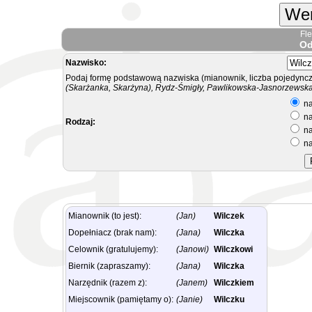
Wer
Fl
Od
Nazwisko:
Podaj formę podstawową nazwiska (mianownik, liczba pojedyncz
(Skarżanka, Skarżyna), Rydz-Śmigły, Pawlikowska-Jasnorzewska.
na
na
Rodzaj:
na
na
Mianownik (to jest):
(Jan)
Wilczek
Dopełniacz (brak nam):
(Jana)
Wilczka
Celownik (gratulujemy):
(Janowi)
Wilczkowi
Biernik (zapraszamy):
(Jana)
Wilczka
Narzędnik (razem z):
(Janem)
Wilczkiem
Miejscownik (pamiętamy o):
(Janie)
Wilczku