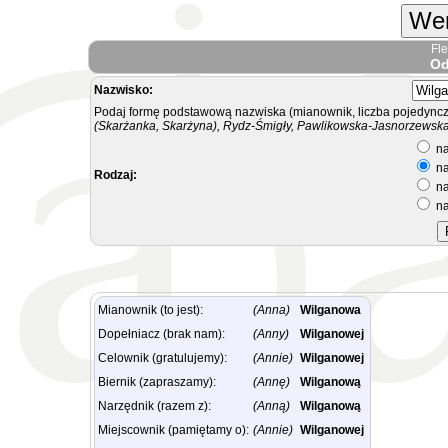
Wer
Fl
Od
Nazwisko:
Podaj formę podstawową nazwiska (mianownik, liczba pojedyncz
(Skarżanka, Skarżyna), Rydz-Śmigły, Pawlikowska-Jasnorzewska.
na
na
Rodzaj:
na
na
Mianownik (to jest):
(Anna)
Wilganowa
Dopełniacz (brak nam):
(Anny)
Wilganowej
Celownik (gratulujemy):
(Annie)
Wilganowej
Biernik (zapraszamy):
(Annę)
Wilganową
Narzędnik (razem z):
(Anną)
Wilganową
Miejscownik (pamiętamy o):
(Annie)
Wilganowej