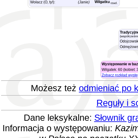
Wilgatku
Wołacz (O, ty!):
(Janie)
rzad.
Tradycyjn
(współcześni
Odojcowsk
Odmężows
Występowanie w baz
Wilgatek: 60 (kobiet:
Zobacz rozkład wyst
Możesz też
odmieniać po k
Reguły i 
Dane leksykalne:
Słownik gr
Informacja o występowaniu:
Kazim