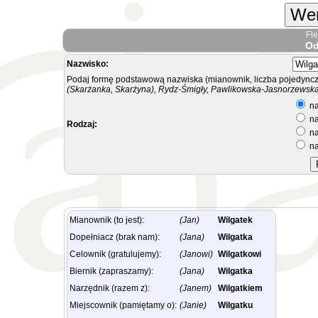
Wer
Fl
Od
Nazwisko:
Podaj formę podstawową nazwiska (mianownik, liczba pojedyncz
(Skarżanka, Skarżyna), Rydz-Śmigły, Pawlikowska-Jasnorzewska.
na
na
Rodzaj:
na
na
Mianownik (to jest):
(Jan)
Wilgatek
Dopełniacz (brak nam):
(Jana)
Wilgatka
Celownik (gratulujemy):
(Janowi)
Wilgatkowi
Biernik (zapraszamy):
(Jana)
Wilgatka
Narzędnik (razem z):
(Janem)
Wilgatkiem
Miejscownik (pamiętamy o):
(Janie)
Wilgatku