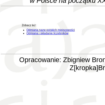
w Polsce na początku XX
Zobacz też:
Odmiana nazw polskich miejscowości
Odmiana i składanie liczebników
Opracowanie: Zbigniew Bron
Z[kropka]Br