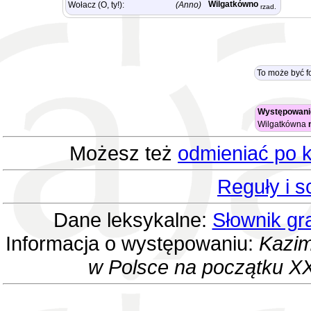
Wilgatkówno
Wołacz (O, ty!):
(Anno)
rzad.
To może być f
Występowani
Wilgatkówna
Możesz też
odmieniać po k
Reguły i 
Dane leksykalne:
Słownik gr
Informacja o występowaniu:
Kazim
w Polsce na początku XX