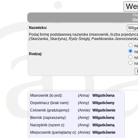
Wer
Fl
Od
Nazwisko:
Podaj formę podstawową nazwiska (mianownik, liczba pojedyncz
(Skarżanka, Skarżyna), Rydz-Śmigły, Pawlikowska-Jasnorzewska.
na
na
Rodzaj:
na
na
Mianownik (to jest):
(Anna)
Wilgatkówna
Dopełniacz (brak nam):
(Anny)
Wilgatkówny
Celownik (gratulujemy):
(Annie)
Wilgatkównie
Biernik (zapraszamy):
(Annę)
Wilgatkównę
Narzędnik (razem z):
(Anną)
Wilgatkówną
Miejscownik (pamiętamy o):
(Annie)
Wilgatkównie