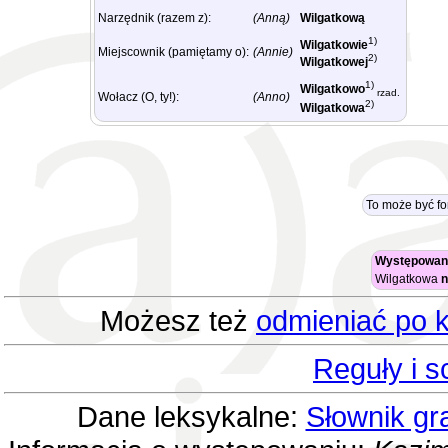
Narzędnik (razem z):
(Anną)
Wilgatkową
1)
Wilgatkowie
Miejscownik (pamiętamy o):
(Annie)
2)
Wilgatkowej
1)
Wilgatkowo
rzad.
Wołacz (O, ty!):
(Anno)
2)
Wilgatkowa
To może być f
Występowani
Wilgatkowa
n
Możesz też
odmieniać po k
Reguły i 
Dane leksykalne:
Słownik gr