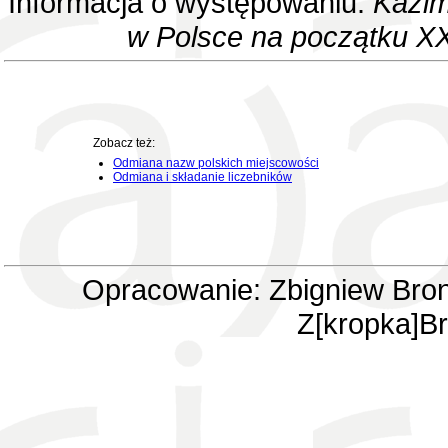
Informacja o występowaniu:
Kazim
w Polsce na początku XX
Zobacz też:
Odmiana nazw polskich miejscowości
Odmiana i składanie liczebników
Opracowanie: Zbigniew Bron
Z[kropka]Br