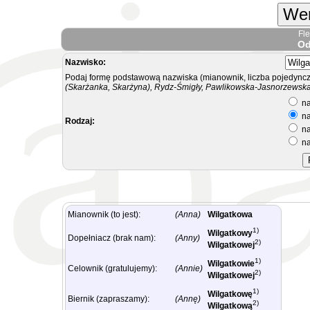
Wer
Fl
Od
Nazwisko:
Podaj formę podstawową nazwiska (mianownik, liczba pojedyncz
(Skarżanka, Skarżyna), Rydz-Śmigły, Pawlikowska-Jasnorzewska.
na
na
Rodzaj:
na
na
Mianownik (to jest):
(Anna)
Wilgatkowa
1)
Wilgatkowy
Dopełniacz (brak nam):
(Anny)
2)
Wilgatkowej
1)
Wilgatkowie
Celownik (gratulujemy):
(Annie)
2)
Wilgatkowej
1)
Wilgatkowę
Biernik (zapraszamy):
(Annę)
2)
Wilgatkową