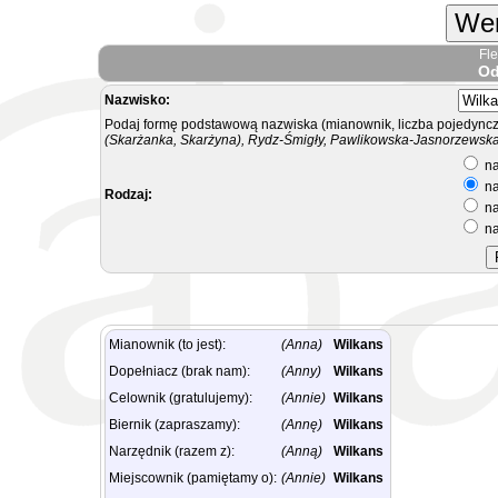
Wer
Fl
Od
Nazwisko:
Podaj formę podstawową nazwiska (mianownik, liczba pojedyncz
(Skarżanka, Skarżyna), Rydz-Śmigły, Pawlikowska-Jasnorzewska.
na
na
Rodzaj:
na
na
Mianownik (to jest):
(Anna)
Wilkans
Dopełniacz (brak nam):
(Anny)
Wilkans
Celownik (gratulujemy):
(Annie)
Wilkans
Biernik (zapraszamy):
(Annę)
Wilkans
Narzędnik (razem z):
(Anną)
Wilkans
Miejscownik (pamiętamy o):
(Annie)
Wilkans