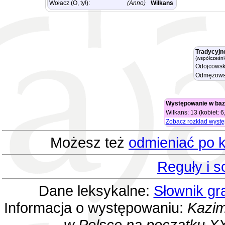
Wołacz (O, ty!):
(Anno)
Wilkans
Tradycyjn
(współcześni
Odojcowsk
Odmężows
Występowanie w baz
Wilkans: 13 (kobiet: 6
Zobacz rozkład wyst
Możesz też
odmieniać po k
Reguły i 
Dane leksykalne:
Słownik gr
Informacja o występowaniu:
Kazim
w Polsce na początku XX