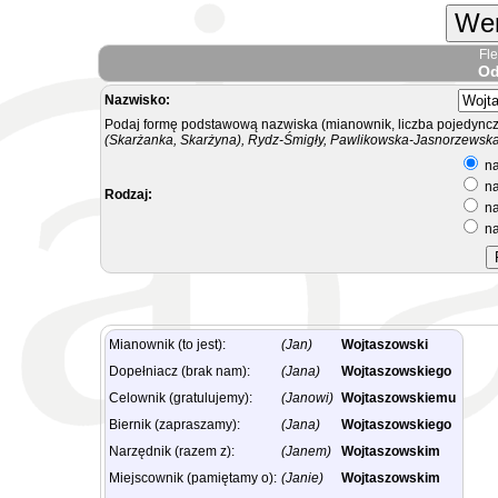
Wer
Fl
Od
Nazwisko:
Podaj formę podstawową nazwiska (mianownik, liczba pojedyncz
(Skarżanka, Skarżyna), Rydz-Śmigły, Pawlikowska-Jasnorzewska.
na
na
Rodzaj:
na
na
Mianownik (to jest):
(Jan)
Wojtaszowski
Dopełniacz (brak nam):
(Jana)
Wojtaszowskiego
Celownik (gratulujemy):
(Janowi)
Wojtaszowskiemu
Biernik (zapraszamy):
(Jana)
Wojtaszowskiego
Narzędnik (razem z):
(Janem)
Wojtaszowskim
Miejscownik (pamiętamy o):
(Janie)
Wojtaszowskim