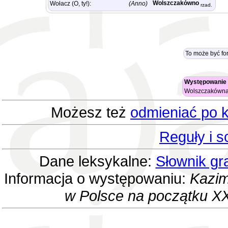
Wolszczakówno
Wołacz (O, ty!):
(Anno)
rzad.
To może być fo
Występowanie 
Wolszczakówn
Możesz też
odmieniać po k
Reguły i 
Dane leksykalne:
Słownik gr
Informacja o występowaniu:
Kazim
w Polsce na początku XX