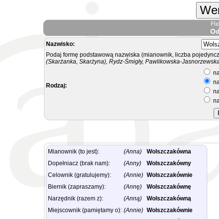
Wer
Fl
Od
Nazwisko:
Podaj formę podstawową nazwiska (mianownik, liczba pojedyncz
(Skarżanka, Skarżyna), Rydz-Śmigły, Pawlikowska-Jasnorzewska.
na
na
Rodzaj:
na
na
Mianownik (to jest):
(Anna)
Wolszczakówna
Dopełniacz (brak nam):
(Anny)
Wolszczakówny
Celownik (gratulujemy):
(Annie)
Wolszczakównie
Biernik (zapraszamy):
(Annę)
Wolszczakównę
Narzędnik (razem z):
(Anną)
Wolszczakówną
Miejscownik (pamiętamy o):
(Annie)
Wolszczakównie