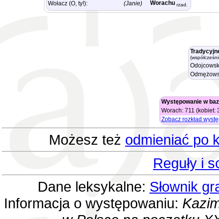
Worachu
Wołacz (O, ty!):
(Janie)
rzad.
Tradycyjn
(współcześni
Odojcowsk
Odmężows
Występowanie w baz
Worach: 711 (kobiet:
Zobacz rozkład wyst
Możesz też
odmieniać po k
Reguły i 
Dane leksykalne:
Słownik gr
Informacja o występowaniu:
Kazim