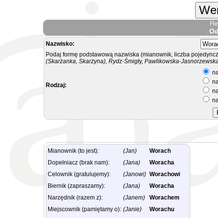
Wer
Fl
Od
Nazwisko:
Podaj formę podstawową nazwiska (mianownik, liczba pojedyncz
(Skarżanka, Skarżyna), Rydz-Śmigły, Pawlikowska-Jasnorzewska.
na
na
Rodzaj:
na
na
Mianownik (to jest):
(Jan)
Worach
Dopełniacz (brak nam):
(Jana)
Woracha
Celownik (gratulujemy):
(Janowi)
Worachowi
Biernik (zapraszamy):
(Jana)
Woracha
Narzędnik (razem z):
(Janem)
Worachem
Miejscownik (pamiętamy o):
(Janie)
Worachu