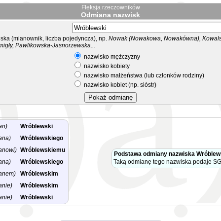
Fleksja rzeczowników
Odmiana nazwisk
ka (mianownik, liczba pojedyncza), np.
Nowak (Nowakowa, Nowakówna), Kowalsk
migły, Pawlikowska-Jasnorzewska...
nazwisko mężczyzny
nazwisko kobiety
nazwisko małżeństwa (lub członków rodziny)
nazwisko kobiet (np. sióstr)
an)
Wróblewski
ana)
Wróblewskiego
anowi)
Wróblewskiemu
Podstawa odmiany nazwiska Wróblew
ana)
Wróblewskiego
Taką odmianę tego nazwiska podaje SG
anem)
Wróblewskim
anie)
Wróblewskim
anie)
Wróblewski