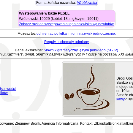
Forma żeńska nazwiska:
Wróblewska
Występowanie w bazie PESEL
Wróblewski: 19029 (kobiet: 18, mężczyzn: 19011)
Zobacz rozkład występowania tego nazwiska wg powiatów.
Możesz też
odmieniać po kilka imion i nazwisk jednocześnie.
Reguły i schematy odmiany
Dane leksykalne:
Słownik gramatyczny języka polskiego (SGJP)
niu:
Kazimierz Rymut, Słownik nazwisk używanych w Polsce na początku XXI wiek
Drogi Goś
Bardzo się
mojego se
jscowości
od 10 lat.
ników
A może ch
kawy
? Był
owanie: Zbigniew Bronk, Agencja Informatyczna. Kontakt: Z[kropka]Bronk[at]ai[kro