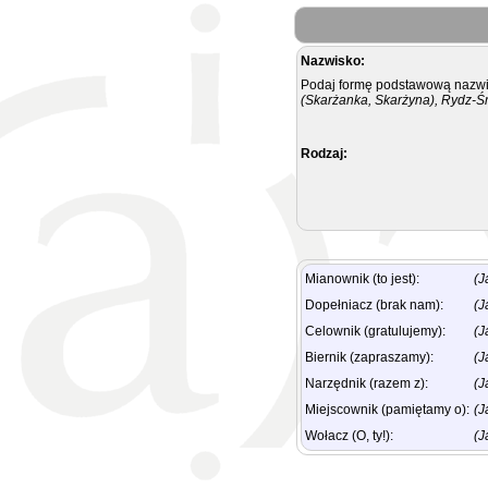
Nazwisko:
Podaj formę podstawową nazwis
(Skarżanka, Skarżyna), Rydz-Ś
Rodzaj:
Mianownik (to jest):
(J
Dopełniacz (brak nam):
(J
Celownik (gratulujemy):
(J
Biernik (zapraszamy):
(J
Narzędnik (razem z):
(J
Miejscownik (pamiętamy o):
(J
Wołacz (O, ty!):
(J