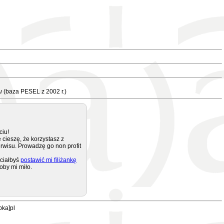
u
(baza PESEL z 2002 r.)
ciu!
 cieszę, że korzystasz z
rwisu. Prowadzę go non profit
ciałbyś
postawić mi filiżankę
oby mi miło.
pka]pl