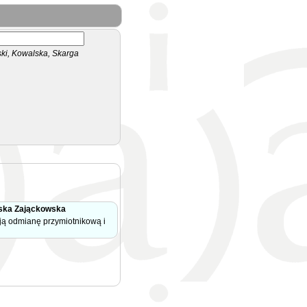
i, Kowalska, Skarga
ska Zająckowska
ają odmianę przymiotnikową i