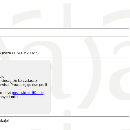
u
(baza PESEL z 2002 r.)
ciu!
 cieszę, że korzystasz z
rwisu. Prowadzę go non profit
ciałbyś
postawić mi filiżankę
oby mi miło.
pka]pl