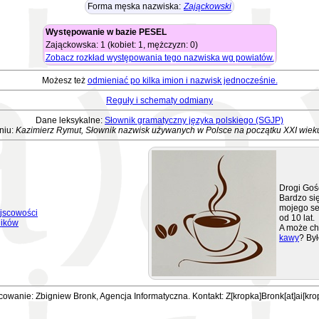
Forma męska nazwiska:
Zająckowski
Występowanie w bazie PESEL
Zająckowska: 1 (kobiet: 1, mężczyzn: 0)
Zobacz rozkład występowania tego nazwiska wg powiatów.
Możesz też
odmieniać po kilka imion i nazwisk jednocześnie.
Reguły i schematy odmiany
Dane leksykalne:
Słownik gramatyczny języka polskiego (SGJP)
niu:
Kazimierz Rymut, Słownik nazwisk używanych w Polsce na początku XXI wiek
Drogi Goś
Bardzo się
mojego se
jscowości
od 10 lat.
ników
A może ch
kawy
? Był
owanie: Zbigniew Bronk, Agencja Informatyczna. Kontakt: Z[kropka]Bronk[at]ai[kro