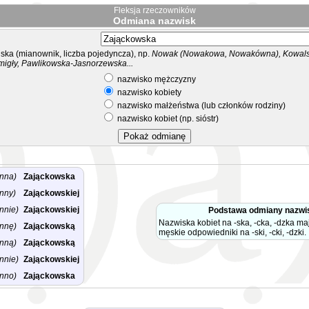
Fleksja rzeczowników
Odmiana nazwisk
ka (mianownik, liczba pojedyncza), np.
Nowak (Nowakowa, Nowakówna), Kowalsk
migły, Pawlikowska-Jasnorzewska...
nazwisko mężczyzny
nazwisko kobiety
nazwisko małżeństwa (lub członków rodziny)
nazwisko kobiet (np. sióstr)
nna)
Zająckowska
nny)
Zająckowskiej
nnie)
Zająckowskiej
Podstawa odmiany nazwi
Nazwiska kobiet na -ska, -cka, -dzka m
nnę)
Zająckowską
męskie odpowiedniki na -ski, -cki, -dzki.
nną)
Zająckowską
nnie)
Zająckowskiej
nno)
Zająckowska