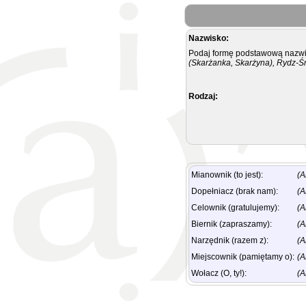
Nazwisko:
Podaj formę podstawową nazwis
(Skarżanka, Skarżyna), Rydz-Ś
Rodzaj:
Mianownik (to jest):
(A
Dopełniacz (brak nam):
(A
Celownik (gratulujemy):
(A
Biernik (zapraszamy):
(A
Narzędnik (razem z):
(A
Miejscownik (pamiętamy o):
(A
Wołacz (O, ty!):
(A