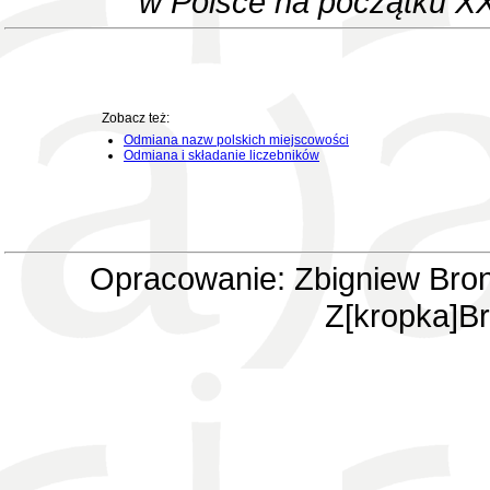
w Polsce na początku XX
Zobacz też:
Odmiana nazw polskich miejscowości
Odmiana i składanie liczebników
Opracowanie: Zbigniew Bron
Z[kropka]Br