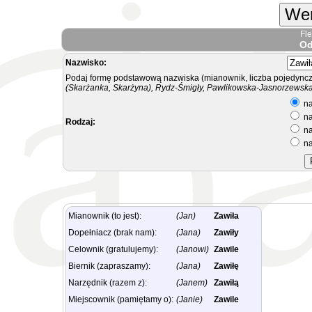
Wer
Fl
Od
Nazwisko:
Podaj formę podstawową nazwiska (mianownik, liczba pojedyncz
(Skarżanka, Skarżyna), Rydz-Śmigły, Pawlikowska-Jasnorzewska.
na
na
Rodzaj:
na
na
Mianownik (to jest):
(Jan)
Zawiła
Dopełniacz (brak nam):
(Jana)
Zawiły
Celownik (gratulujemy):
(Janowi)
Zawile
Biernik (zapraszamy):
(Jana)
Zawiłę
Narzędnik (razem z):
(Janem)
Zawiłą
Miejscownik (pamiętamy o):
(Janie)
Zawile