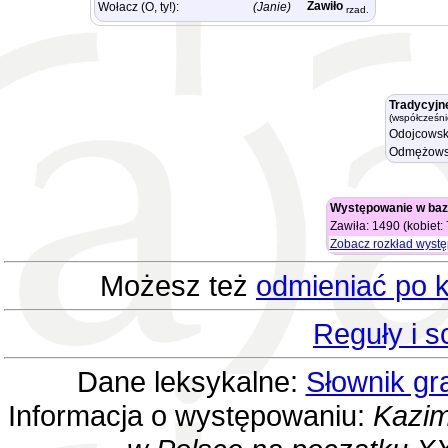
Zawiło
Wołacz (O, ty!):
(Janie)
rzad.
Tradycyjn
(współcześni
Odojcowsk
Odmężows
Występowanie w baz
Zawiła: 1490 (kobiet:
Zobacz rozkład wyst
Możesz też
odmieniać po k
Reguły i 
Dane leksykalne:
Słownik gr
Informacja o występowaniu:
Kazim