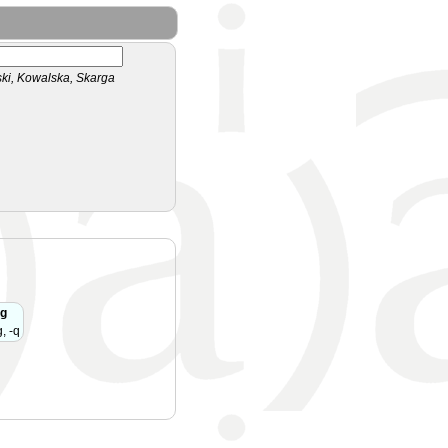
i, Kowalska, Skarga
ąg
, -q