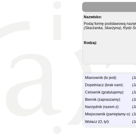
Nazwisko:
Podaj formę podstawową nazwis
(Skarżanka, Skarżyna), Rydz-Ś
Rodzaj:
Mianownik (to jest):
(J
Dopełniacz (brak nam):
(J
Celownik (gratulujemy):
(J
Biernik (zapraszamy):
(J
Narzędnik (razem z):
(J
Miejscownik (pamiętamy o):
(J
Wołacz (O, ty!):
(J