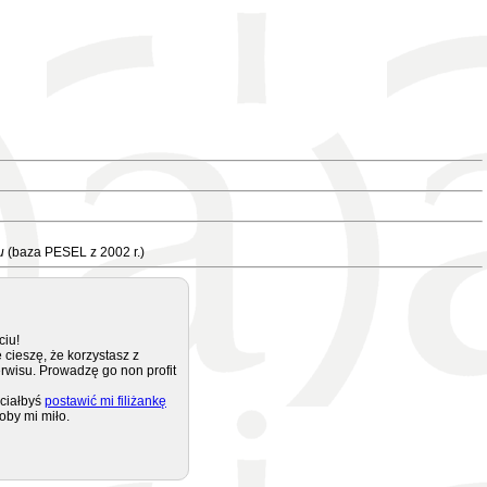
u
(baza PESEL z 2002 r.)
ciu!
 cieszę, że korzystasz z
rwisu. Prowadzę go non profit
ciałbyś
postawić mi filiżankę
oby mi miło.