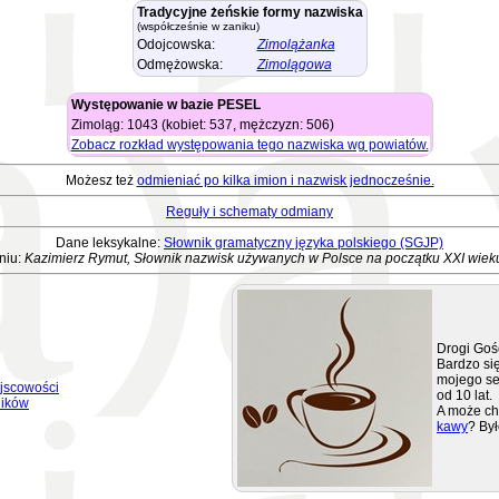
Tradycyjne żeńskie formy nazwiska
(współcześnie w zaniku)
Odojcowska:
Zimolążanka
Odmężowska:
Zimolągowa
Występowanie w bazie PESEL
Zimoląg: 1043 (kobiet: 537, mężczyzn: 506)
Zobacz rozkład występowania tego nazwiska wg powiatów.
Możesz też
odmieniać po kilka imion i nazwisk jednocześnie.
Reguły i schematy odmiany
Dane leksykalne:
Słownik gramatyczny języka polskiego (SGJP)
niu:
Kazimierz Rymut, Słownik nazwisk używanych w Polsce na początku XXI wiek
Drogi Goś
Bardzo się
mojego se
jscowości
od 10 lat.
ników
A może ch
kawy
? Był