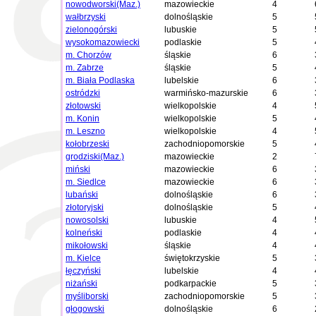
nowodworski(Maz.)
mazowieckie
4
wałbrzyski
dolnośląskie
5
zielonogórski
lubuskie
5
wysokomazowiecki
podlaskie
5
m. Chorzów
śląskie
6
m. Zabrze
śląskie
5
m. Biała Podlaska
lubelskie
6
ostródzki
warmińsko-mazurskie
6
złotowski
wielkopolskie
4
m. Konin
wielkopolskie
5
m. Leszno
wielkopolskie
4
kołobrzeski
zachodniopomorskie
5
grodziski(Maz.)
mazowieckie
2
miński
mazowieckie
6
m. Siedlce
mazowieckie
6
lubański
dolnośląskie
6
złotoryjski
dolnośląskie
5
nowosolski
lubuskie
4
kolneński
podlaskie
4
mikołowski
śląskie
4
m. Kielce
świętokrzyskie
5
łęczyński
lubelskie
4
niżański
podkarpackie
5
myśliborski
zachodniopomorskie
5
głogowski
dolnośląskie
6