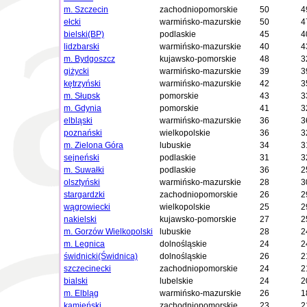
m. Szczecin
zachodniopomorskie
50
4
ełcki
warmińsko-mazurskie
50
4
bielski(BP)
podlaskie
45
4
lidzbarski
warmińsko-mazurskie
40
4
m. Bydgoszcz
kujawsko-pomorskie
48
3
giżycki
warmińsko-mazurskie
39
3
kętrzyński
warmińsko-mazurskie
42
3
m. Słupsk
pomorskie
43
3
m. Gdynia
pomorskie
41
3
elbląski
warmińsko-mazurskie
36
3
poznański
wielkopolskie
36
3
m. Zielona Góra
lubuskie
34
3
sejneński
podlaskie
31
3
m. Suwałki
podlaskie
36
2
olsztyński
warmińsko-mazurskie
28
3
stargardzki
zachodniopomorskie
26
2
wągrowiecki
wielkopolskie
25
2
nakielski
kujawsko-pomorskie
27
2
m. Gorzów Wielkopolski
lubuskie
28
2
m. Legnica
dolnośląskie
24
2
świdnicki(Świdnica)
dolnośląskie
26
2
szczecinecki
zachodniopomorskie
24
2
bialski
lubelskie
24
2
m. Elbląg
warmińsko-mazurskie
26
1
kamieński
zachodniopomorskie
23
2