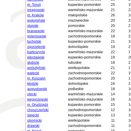
m. Toruń
kujawsko-pomorskie
25
1
mrągowski
warmińsko-mazurskie
21
2
m. Kraków
małopolskie
26
1
wołomiński
mazowieckie
20
2
słupski
pomorskie
20
2
braniewski
warmińsko-mazurskie
22
1
goleniowski
zachodniopomorskie
18
2
tucholski
kujawsko-pomorskie
21
1
zgorzelecki
dolnośląskie
19
2
bartoszycki
warmińsko-mazurskie
22
1
włocławski
kujawsko-pomorskie
19
2
słubicki
lubuskie
18
2
wolsztyński
wielkopolskie
21
1
wałecki
zachodniopomorskie
22
1
m. Koszalin
zachodniopomorskie
20
1
kłodzki
dolnośląskie
16
2
augustowski
podlaskie
18
1
olecki
warmińsko-mazurskie
14
1
węgorzewski
warmińsko-mazurskie
16
1
m. Grudziądz
kujawsko-pomorskie
15
1
choszczeński
zachodniopomorskie
12
1
świecki
kujawsko-pomorskie
13
1
obornicki
wielkopolskie
11
1
drawski
zachodniopomorskie
11
1