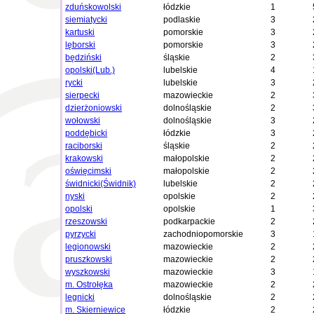
zduńskowolski
łódzkie
1
siemiatycki
podlaskie
3
kartuski
pomorskie
3
lęborski
pomorskie
3
będziński
śląskie
2
opolski(Lub.)
lubelskie
4
rycki
lubelskie
3
sierpecki
mazowieckie
2
dzierżoniowski
dolnośląskie
2
wołowski
dolnośląskie
3
poddębicki
łódzkie
3
raciborski
śląskie
2
krakowski
małopolskie
2
oświęcimski
małopolskie
2
świdnicki(Świdnik)
lubelskie
2
nyski
opolskie
2
opolski
opolskie
1
rzeszowski
podkarpackie
2
pyrzycki
zachodniopomorskie
3
legionowski
mazowieckie
2
pruszkowski
mazowieckie
2
wyszkowski
mazowieckie
3
m. Ostrołęka
mazowieckie
2
legnicki
dolnośląskie
2
m. Skierniewice
łódzkie
2