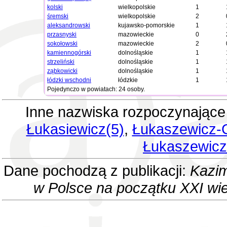
kolski
wielkopolskie
1
śremski
wielkopolskie
2
aleksandrowski
kujawsko-pomorskie
1
przasnyski
mazowieckie
0
sokołowski
mazowieckie
2
kamiennogórski
dolnośląskie
1
strzeliński
dolnośląskie
1
ząbkowicki
dolnośląskie
1
łódzki wschodni
łódzkie
1
Pojedynczo w powiatach: 24 osoby.
Inne nazwiska rozpoczynające
Łukasiewicz(5)
,
Łukaszewicz-G
Łukaszewicz
Dane pochodzą z publikacji:
Kazim
w Polsce na początku XXI wi