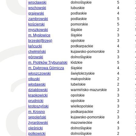
wrocławski
dolnośląskie
5
wschowski
lubuskie
4
grajewski
podlaskie
4
zambrowski
podlaskie
5
kościerski
pomorskie
5
myszkowski
śląskie
2
m. Mysłowice
śląskie
3
brzeski(Brzeg)
opolskie
3
łańcucki
podkarpackie
4
chełmiński
kujawsko-pomorskie
3
górowski
dolnośląskie
3
m. Piotrków Trybunalski
łódzkie
5
m. Dąbrowa Górnicza
śląskie
4
włoszczowski
świętokrzyskie
4
olkuski
małopolskie
2
włodawski
lubelskie
2
działdowski
warmińsko-mazurskie
3
krapkowicki
opolskie
3
prudnicki
opolskie
3
krotoszyński
wielkopolskie
3
m. Krosno
podkarpackie
2
sępoleński
kujawsko-pomorskie
3
żyrardowski
mazowieckie
4
oleśnicki
dolnośląskie
3
polkowicki
dolnośląskie
2