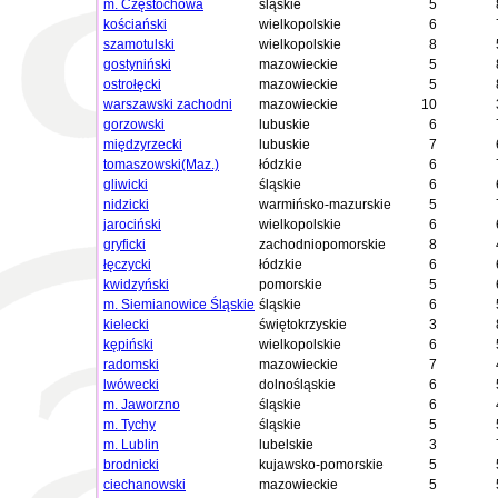
m. Częstochowa
śląskie
5
kościański
wielkopolskie
6
szamotulski
wielkopolskie
8
gostyniński
mazowieckie
5
ostrołęcki
mazowieckie
5
warszawski zachodni
mazowieckie
10
gorzowski
lubuskie
6
międzyrzecki
lubuskie
7
tomaszowski(Maz.)
łódzkie
6
gliwicki
śląskie
6
nidzicki
warmińsko-mazurskie
5
jarociński
wielkopolskie
6
gryficki
zachodniopomorskie
8
łęczycki
łódzkie
6
kwidzyński
pomorskie
5
m. Siemianowice Śląskie
śląskie
6
kielecki
świętokrzyskie
3
kępiński
wielkopolskie
6
radomski
mazowieckie
7
lwówecki
dolnośląskie
6
m. Jaworzno
śląskie
6
m. Tychy
śląskie
5
m. Lublin
lubelskie
3
brodnicki
kujawsko-pomorskie
5
ciechanowski
mazowieckie
5