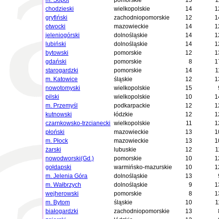
m. Sopot
pomorskie
15
1
chodzieski
wielkopolskie
14
1
gryfiński
zachodniopomorskie
12
1
otwocki
mazowieckie
14
1
jeleniogórski
dolnośląskie
14
1
lubiński
dolnośląskie
14
1
bytowski
pomorskie
12
1
gdański
pomorskie
8
1
starogardzki
pomorskie
14
1
m. Katowice
śląskie
12
1
nowotomyski
wielkopolskie
15
pilski
wielkopolskie
10
1
m. Przemyśl
podkarpackie
12
1
kutnowski
łódzkie
12
1
czarnkowsko-trzcianecki
wielkopolskie
11
1
płoński
mazowieckie
13
1
m. Płock
mazowieckie
13
1
żarski
lubuskie
12
1
nowodworski(Gd.)
pomorskie
10
1
gołdapski
warmińsko-mazurskie
10
1
m. Jelenia Góra
dolnośląskie
13
m. Wałbrzych
dolnośląskie
9
1
wejherowski
pomorskie
8
1
m. Bytom
śląskie
10
1
białogardzki
zachodniopomorskie
13