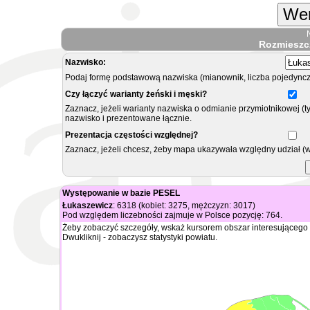
Wer
Rozmieszc
Nazwisko:
Podaj formę podstawową nazwiska (mianownik, liczba pojedyncz
Czy łączyć warianty żeński i męski?
Zaznacz, jeżeli warianty nazwiska o odmianie przymiotnikowej (t
nazwisko i prezentowane łącznie.
Prezentacja częstości względnej?
Zaznacz, jeżeli chcesz, żeby mapa ukazywała względny udział (
Występowanie w bazie PESEL
Łukaszewicz
: 6318 (kobiet: 3275, mężczyzn: 3017)
Pod względem liczebności zajmuje w Polsce pozycję: 764.
Żeby zobaczyć szczegóły, wskaż kursorem obszar interesującego 
Dwukliknij - zobaczysz statystyki powiatu.