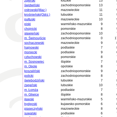
zgierski
łódzkie
13
świdwiński
zachodniopomorskie
13
ostrowski(Maz.)
mazowieckie
11
krośnieński(Odrz.)
lubuskie
11
pułtuski
mazowieckie
10
piski
warmińsko-mazurskie
9
chojnicki
pomorskie
8
sławieński
zachodniopomorskie
10
m. Świnoujście
zachodniopomorskie
0
1
sochaczewski
mazowieckie
9
hajnowski
podlaskie
7
moniecki
podlaskie
9
człuchowski
pomorskie
8
m. Sosnowiec
śląskie
7
m. Opole
opolskie
8
koszaliński
zachodniopomorskie
9
policki
zachodniopomorskie
8
świebodziński
lubuskie
7
żagański
lubuskie
10
m. Łomża
podlaskie
7
m. Gliwice
śląskie
8
iławski
warmińsko-mazurskie
5
bydgoski
kujawsko-pomorskie
6
piaseczyński
mazowieckie
8
suwalski
podlaskie
6