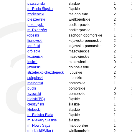
pszczyński
śląskie
1
m. Ruda Śląska
śląskie
0
myślenicki
małopolskie
2
pleszewski
wielkopolskie
2
przemyski
podkarpackie
2
m. Rzeszów
podkarpackie
1
łobeski
zachodniopomorskie
1
lipnowski
kujawsko-pomorskie
2
toruński
kujawsko-pomorskie
2
grójecki
mazowieckie
2
kozienicki
mazowieckie
1
łosicki
mazowieckie
0
jaworski
dolnośląskie
2
strzelecko-drezdenecki
lubuskie
2
sulęciński
lubuskie
2
malborski
pomorskie
1
pucki
pomorskie
0
tczewski
pomorskie
0
bielski(BB)
śląskie
1
cieszyński
śląskie
1
kłobucki
śląskie
1
m. Bielsko-Biała
śląskie
1
m. Piekary Śląskie
śląskie
1
m. Nowy Sącz
małopolskie
1
grodziski(Wlkp.)
wielkopolskie
2