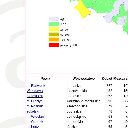
0(1)
2-25
26-50
51-100
101-200
powyżej 200
Powiat
Województwo
Kobiet
Mężczyz
m. Białystok
podlaskie
227
19
Warszawa
mazowieckie
182
15
białostocki
podlaskie
153
13
m. Olsztyn
warmińsko-mazurskie
90
8
m. Poznań
wielkopolskie
79
7
sokólski
podlaskie
78
6
m. Wrocław
dolnośląskie
68
7
m. Gdańsk
pomorskie
67
5
m. Łódź
łódzkie
65
5