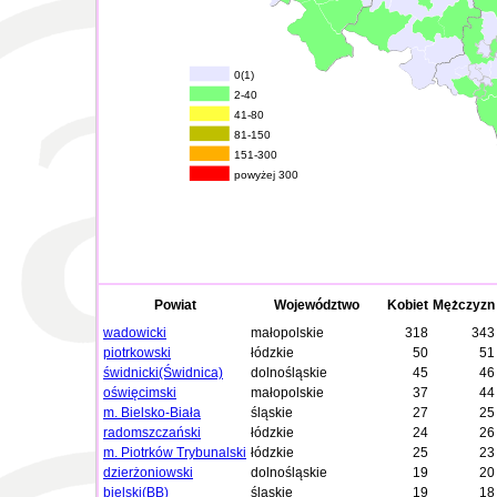
0(1)
2-40
41-80
81-150
151-300
powyżej 300
Powiat
Województwo
Kobiet
Mężczyzn
wadowicki
małopolskie
318
343
piotrkowski
łódzkie
50
51
świdnicki(Świdnica)
dolnośląskie
45
46
oświęcimski
małopolskie
37
44
m. Bielsko-Biała
śląskie
27
25
radomszczański
łódzkie
24
26
m. Piotrków Trybunalski
łódzkie
25
23
dzierżoniowski
dolnośląskie
19
20
bielski(BB)
śląskie
19
18