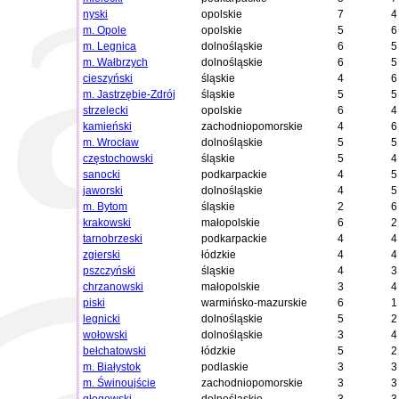
nyski
opolskie
7
4
m. Opole
opolskie
5
6
m. Legnica
dolnośląskie
6
5
m. Wałbrzych
dolnośląskie
6
5
cieszyński
śląskie
4
6
m. Jastrzębie-Zdrój
śląskie
5
5
strzelecki
opolskie
6
4
kamieński
zachodniopomorskie
4
6
m. Wrocław
dolnośląskie
5
5
częstochowski
śląskie
5
4
sanocki
podkarpackie
4
5
jaworski
dolnośląskie
4
5
m. Bytom
śląskie
2
6
krakowski
małopolskie
6
2
tarnobrzeski
podkarpackie
4
4
zgierski
łódzkie
4
4
pszczyński
śląskie
4
3
chrzanowski
małopolskie
3
4
piski
warmińsko-mazurskie
6
1
legnicki
dolnośląskie
5
2
wołowski
dolnośląskie
3
4
bełchatowski
łódzkie
5
2
m. Białystok
podlaskie
3
3
m. Świnoujście
zachodniopomorskie
3
3