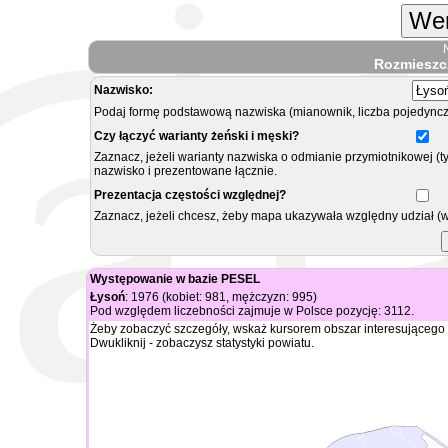
Wer
Rozmieszc
Nazwisko:
Podaj formę podstawową nazwiska (mianownik, liczba pojedyncz
Czy łączyć warianty żeński i męski?
Zaznacz, jeżeli warianty nazwiska o odmianie przymiotnikowej (t
nazwisko i prezentowane łącznie.
Prezentacja częstości względnej?
Zaznacz, jeżeli chcesz, żeby mapa ukazywała względny udział (
Występowanie w bazie PESEL
Łysoń
: 1976 (kobiet: 981, mężczyzn: 995)
Pod względem liczebności zajmuje w Polsce pozycję: 3112.
Żeby zobaczyć szczegóły, wskaż kursorem obszar interesującego 
Dwukliknij - zobaczysz statystyki powiatu.