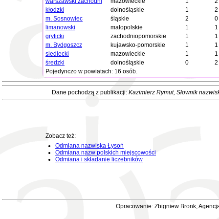
warszawski zachodni
mazowieckie
1
2
kłodzki
dolnośląskie
1
2
m. Sosnowiec
śląskie
2
0
limanowski
małopolskie
1
1
gryficki
zachodniopomorskie
1
1
m. Bydgoszcz
kujawsko-pomorskie
1
1
siedlecki
mazowieckie
1
1
średzki
dolnośląskie
0
2
Pojedynczo w powiatach: 16 osób.
Dane pochodzą z publikacji:
Kazimierz Rymut
, Słownik nazwis
Zobacz też:
Odmiana nazwiska Łysoń
Odmiana nazw polskich miejscowości
Odmiana i składanie liczebników
Opracowanie: Zbigniew Bronk, Agencja 