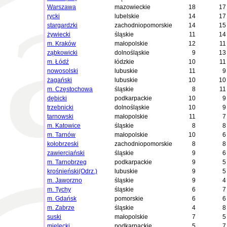
Warszawa
mazowieckie
18
17
rycki
lubelskie
14
17
stargardzki
zachodniopomorskie
14
15
żywiecki
śląskie
11
14
m. Kraków
małopolskie
12
11
ząbkowicki
dolnośląskie
9
13
m. Łódź
łódzkie
10
11
nowosolski
lubuskie
11
9
żagański
lubuskie
10
10
m. Częstochowa
śląskie
8
11
dębicki
podkarpackie
10
9
trzebnicki
dolnośląskie
10
9
tarnowski
małopolskie
11
7
m. Katowice
śląskie
8
8
m. Tarnów
małopolskie
10
6
kołobrzeski
zachodniopomorskie
8
8
zawierciański
śląskie
9
6
m. Tarnobrzeg
podkarpackie
9
5
krośnieński(Odrz.)
lubuskie
9
5
m. Jaworzno
śląskie
9
4
m. Tychy
śląskie
6
7
m. Gdańsk
pomorskie
6
6
m. Zabrze
śląskie
4
8
suski
małopolskie
7
5
mielecki
podkarpackie
5
7