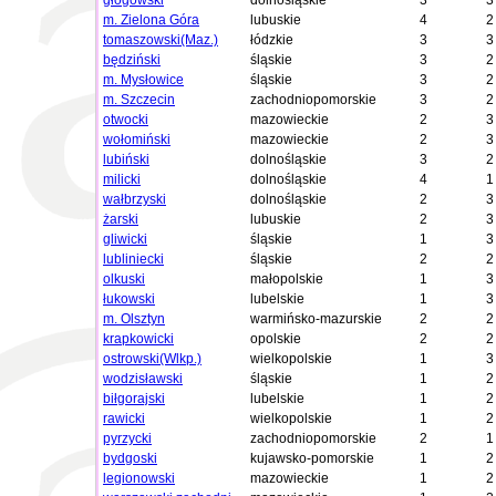
głogowski
dolnośląskie
3
3
m. Zielona Góra
lubuskie
4
2
tomaszowski(Maz.)
łódzkie
3
3
będziński
śląskie
3
2
m. Mysłowice
śląskie
3
2
m. Szczecin
zachodniopomorskie
3
2
otwocki
mazowieckie
2
3
wołomiński
mazowieckie
2
3
lubiński
dolnośląskie
3
2
milicki
dolnośląskie
4
1
wałbrzyski
dolnośląskie
2
3
żarski
lubuskie
2
3
gliwicki
śląskie
1
3
lubliniecki
śląskie
2
2
olkuski
małopolskie
1
3
łukowski
lubelskie
1
3
m. Olsztyn
warmińsko-mazurskie
2
2
krapkowicki
opolskie
2
2
ostrowski(Wlkp.)
wielkopolskie
1
3
wodzisławski
śląskie
1
2
biłgorajski
lubelskie
1
2
rawicki
wielkopolskie
1
2
pyrzycki
zachodniopomorskie
2
1
bydgoski
kujawsko-pomorskie
1
2
legionowski
mazowieckie
1
2