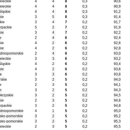
ieckie
4
4
8
0,3
90,6
ieckie
4
4
8
0,3
90,9
śląskie
4
4
8
0,3
91,2
kie
3
5
8
0,3
91,4
kie
3
4
7
0,2
91,7
rpackie
5
2
7
0,2
91,9
kie
3
4
7
0,2
92,2
e
2
4
6
0,2
92,4
kie
4
2
6
0,2
92,6
kie
4
2
6
0,2
92,8
dniopomorskie
2
4
6
0,2
93,0
ieckie
3
3
6
0,2
93,2
śląskie
4
2
6
0,2
93,4
kie
4
2
6
0,2
93,6
ie
3
3
6
0,2
93,8
skie
3
2
5
0,2
94,0
e
2
3
5
0,2
94,1
e
3
2
5
0,2
94,3
okrzyskie
3
2
5
0,2
94,5
kie
2
3
5
0,2
94,6
rpackie
3
2
5
0,2
94,8
dniopomorskie
4
1
5
0,2
95,0
sko-pomorskie
3
2
5
0,2
95,2
sko-pomorskie
3
2
5
0,2
95,3
ieckie
2
3
5
0,2
95,5