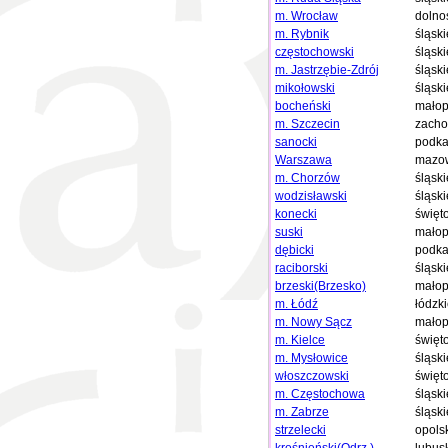
m. Wrocław
dolno
m. Rybnik
śląski
częstochowski
śląski
m. Jastrzębie-Zdrój
śląski
mikołowski
śląski
bocheński
małop
m. Szczecin
zacho
sanocki
podka
Warszawa
mazow
m. Chorzów
śląski
wodzisławski
śląski
konecki
święt
suski
małop
dębicki
podka
raciborski
śląski
brzeski(Brzesko)
małop
m. Łódź
łódzk
m. Nowy Sącz
małop
m. Kielce
święt
m. Mysłowice
śląski
włoszczowski
święt
m. Częstochowa
śląski
m. Zabrze
śląski
strzelecki
opols