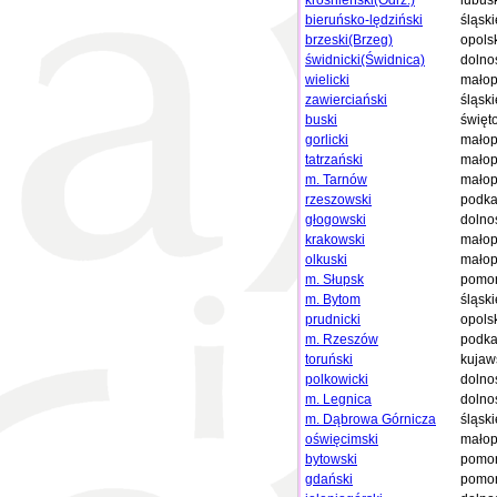
krośnieński(Odrz.)
lubus
bieruńsko-lędziński
śląski
brzeski(Brzeg)
opols
świdnicki(Świdnica)
dolno
wielicki
małop
zawierciański
śląski
buski
święt
gorlicki
małop
tatrzański
małop
m. Tarnów
małop
rzeszowski
podka
głogowski
dolno
krakowski
małop
olkuski
małop
m. Słupsk
pomor
m. Bytom
śląski
prudnicki
opols
m. Rzeszów
podka
toruński
kujaw
polkowicki
dolno
m. Legnica
dolno
m. Dąbrowa Górnicza
śląski
oświęcimski
małop
bytowski
pomor
gdański
pomor