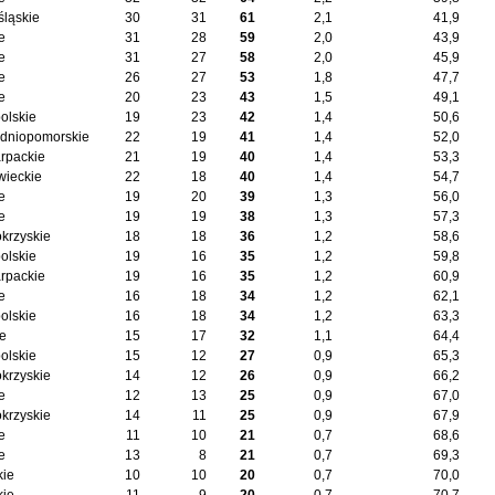
śląskie
30
31
61
2,1
41,9
e
31
28
59
2,0
43,9
e
31
27
58
2,0
45,9
e
26
27
53
1,8
47,7
e
20
23
43
1,5
49,1
olskie
19
23
42
1,4
50,6
dniopomorskie
22
19
41
1,4
52,0
rpackie
21
19
40
1,4
53,3
ieckie
22
18
40
1,4
54,7
e
19
20
39
1,3
56,0
e
19
19
38
1,3
57,3
okrzyskie
18
18
36
1,2
58,6
olskie
19
16
35
1,2
59,8
rpackie
19
16
35
1,2
60,9
e
16
18
34
1,2
62,1
olskie
16
18
34
1,2
63,3
ie
15
17
32
1,1
64,4
olskie
15
12
27
0,9
65,3
okrzyskie
14
12
26
0,9
66,2
e
12
13
25
0,9
67,0
okrzyskie
14
11
25
0,9
67,9
e
11
10
21
0,7
68,6
e
13
8
21
0,7
69,3
kie
10
10
20
0,7
70,0