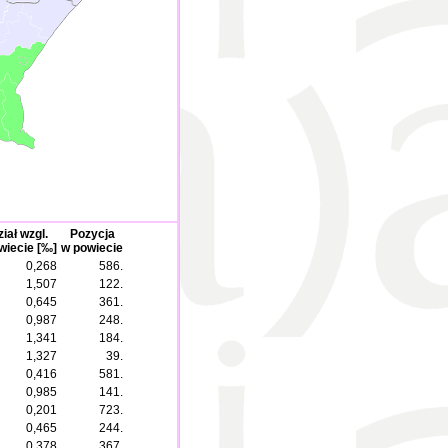
iał wzgl.
Pozycja
wiecie [‰]
w powiecie
0,268
586.
1,507
122.
0,645
361.
0,987
248.
1,341
184.
1,327
39.
0,416
581.
0,985
141.
0,201
723.
0,465
244.
0,378
367.