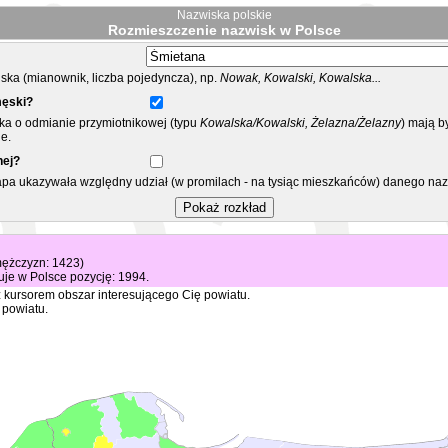
Nazwiska polskie
Rozmieszczenie nazwisk w Polsce
ka (mianownik, liczba pojedyncza), np.
Nowak, Kowalski, Kowalska...
męski?
ska o odmianie przymiotnikowej (typu
Kowalska/Kowalski, Żelazna/Żelazny
) mają b
e.
nej?
mapa ukazywała względny udział (w promilach - na tysiąc mieszkańców) danego na
 mężczyzn: 1423)
je w Polsce pozycję: 1994.
 kursorem obszar interesującego Cię powiatu.
 powiatu.