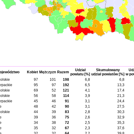
Udział
Skumulowany
Udz
ojewództwo
Kobiet
Mężczyzn
Razem
powiatu [%]
udział powiatów [%]
w po
olskie
97
101
198
6,8
6,8
rpackie
95
97
192
6,5
13,3
olskie
69
52
121
4,1
17,4
olskie
56
58
114
3,9
21,3
rpackie
45
46
91
3,1
24,4
e
48
42
90
3,1
27,5
olskie
44
39
83
2,8
30,3
e
39
36
75
2,6
32,9
e
34
38
72
2,5
35,3
e
35
32
67
2,3
37,6
e
32
32
64
2,2
39,8