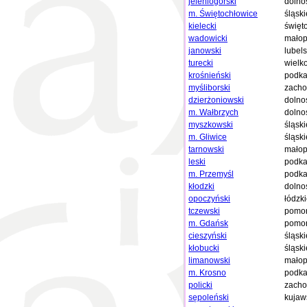
jeleniogórski
dolno
m. Świętochłowice
śląski
kielecki
święt
wadowicki
małop
janowski
lubels
turecki
wielk
krośnieński
podka
myśliborski
zacho
dzierżoniowski
dolno
m. Wałbrzych
dolno
myszkowski
śląski
m. Gliwice
śląski
tarnowski
małop
leski
podka
m. Przemyśl
podka
kłodzki
dolno
opoczyński
łódzk
tczewski
pomor
m. Gdańsk
pomor
cieszyński
śląski
kłobucki
śląski
limanowski
małop
m. Krosno
podka
policki
zacho
sępoleński
kujaw