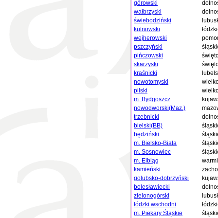
górowski
dolno
wałbrzyski
dolno
świebodziński
lubus
kutnowski
łódzk
wejherowski
pomor
pszczyński
śląski
pińczowski
święt
skarżyski
święt
kraśnicki
lubels
nowotomyski
wielk
pilski
wielk
m. Bydgoszcz
kujaw
nowodworski(Maz.)
mazow
trzebnicki
dolno
bielski(BB)
śląski
będziński
śląski
m. Bielsko-Biała
śląski
m. Sosnowiec
śląski
m. Elbląg
warmi
kamieński
zacho
golubsko-dobrzyński
kujaw
bolesławiecki
dolno
zielonogórski
lubus
łódzki wschodni
łódzk
m. Piekary Śląskie
śląski