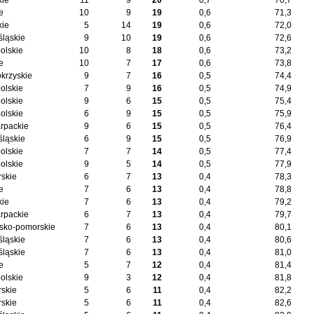
kie
11
9
20
0,7
70,7
e
10
9
19
0,6
71,3
kie
5
14
19
0,6
72,0
śląskie
9
10
19
0,6
72,6
olskie
10
8
18
0,6
73,2
e
10
7
17
0,6
73,8
okrzyskie
9
7
16
0,5
74,4
olskie
7
9
16
0,5
74,9
olskie
9
6
15
0,5
75,4
olskie
6
9
15
0,5
75,9
rpackie
9
6
15
0,5
76,4
śląskie
6
9
15
0,5
76,9
olskie
7
7
14
0,5
77,4
olskie
9
5
14
0,5
77,9
skie
6
7
13
0,4
78,3
e
7
6
13
0,4
78,8
kie
7
6
13
0,4
79,2
rpackie
6
7
13
0,4
79,7
sko-pomorskie
7
6
13
0,4
80,1
śląskie
7
6
13
0,4
80,6
śląskie
7
6
13
0,4
81,0
e
5
7
12
0,4
81,4
olskie
9
3
12
0,4
81,8
skie
5
6
11
0,4
82,2
skie
5
6
11
0,4
82,6