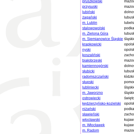
pruszkowski
mazow
przysuski
mazow
lubiński
dolno
żagański
lubus
m. Lublin
lubels
stalowowolski
podka
m. Zielona Góra
lubus
m. Siemianowice Śląskie
śląski
krapkowicki
opols
nyski
opols
koszaliński
zacho
białobrzeski
mazow
kamiennogórski
dolno
słubicki
lubus
radomszczański
łódzk
słupski
pomor
lubliniecki
śląski
m. Jaworzno
śląski
ostrowiecki
święt
kędzierzyńsko-kozielski
opols
niżański
podka
sławieński
zacho
włocławski
kujaw
m. Włocławek
kujaw
m. Radom
mazow