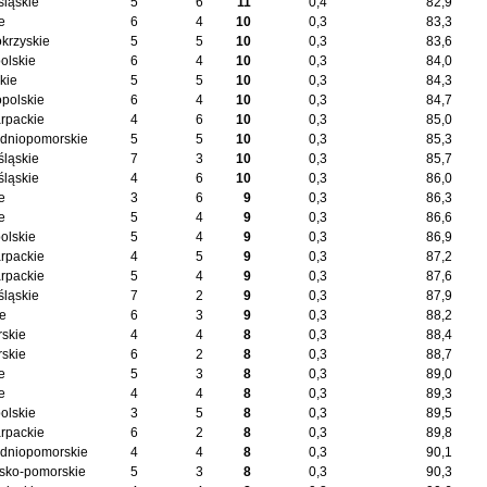
śląskie
5
6
11
0,4
82,9
e
6
4
10
0,3
83,3
okrzyskie
5
5
10
0,3
83,6
olskie
6
4
10
0,3
84,0
kie
5
5
10
0,3
84,3
opolskie
6
4
10
0,3
84,7
rpackie
4
6
10
0,3
85,0
dniopomorskie
5
5
10
0,3
85,3
śląskie
7
3
10
0,3
85,7
śląskie
4
6
10
0,3
86,0
e
3
6
9
0,3
86,3
e
5
4
9
0,3
86,6
olskie
5
4
9
0,3
86,9
rpackie
4
5
9
0,3
87,2
rpackie
5
4
9
0,3
87,6
śląskie
7
2
9
0,3
87,9
ie
6
3
9
0,3
88,2
skie
4
4
8
0,3
88,4
skie
6
2
8
0,3
88,7
e
5
3
8
0,3
89,0
e
4
4
8
0,3
89,3
olskie
3
5
8
0,3
89,5
rpackie
6
2
8
0,3
89,8
dniopomorskie
4
4
8
0,3
90,1
sko-pomorskie
5
3
8
0,3
90,3