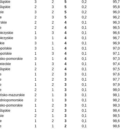
śląskie
3
2
5
0,2
95,7
śląskie
2
3
5
0,2
95,8
kie
3
2
5
0,2
96,0
ie
2
3
5
0,2
96,2
skie
2
2
4
0,1
96,3
e
2
2
4
0,1
96,5
okrzyskie
1
3
4
0,1
96,6
okrzyskie
3
1
4
0,1
96,7
kie
3
1
4
0,1
96,9
opolskie
3
1
4
0,1
97,0
opolskie
1
3
4
0,1
97,1
sko-pomorskie
3
1
4
0,1
97,3
ieckie
1
3
4
0,1
97,4
śląskie
2
2
4
0,1
97,5
e
1
2
3
0,1
97,6
e
1
2
3
0,1
97,7
e
1
2
3
0,1
97,9
e
2
1
3
0,1
98,0
ńsko-mazurskie
2
1
3
0,1
98,1
dniopomorskie
2
1
3
0,1
98,2
sko-pomorskie
1
2
3
0,1
98,3
śląskie
1
2
3
0,1
98,4
kie
2
1
3
0,1
98,5
ie
1
2
3
0,1
98,6
e
1
1
2
0,1
98,6