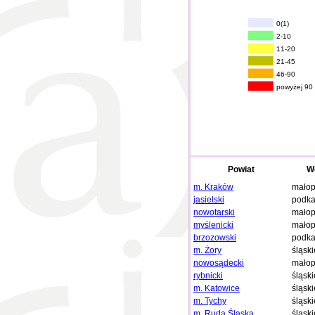
0(1)
2-10
11-20
21-45
46-90
powyżej 90
Powiat
W
m. Kraków
małop
jasielski
podka
nowotarski
małop
myślenicki
małop
brzozowski
podka
m. Żory
śląski
nowosądecki
małop
rybnicki
śląski
m. Katowice
śląski
m. Tychy
śląski
m. Ruda Śląska
śląski