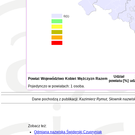
0(1)
Udział
Powiat
Województwo
Kobiet
Mężczyzn
Razem
powiatu [%]
ud
Pojedynczo w powiatach: 1 osoba.
Dane pochodzą z publikacji:
Kazimierz Rymut
, Słownik nazwis
Zobacz też:
Odmiana nazwiska Świderski Czupryniak