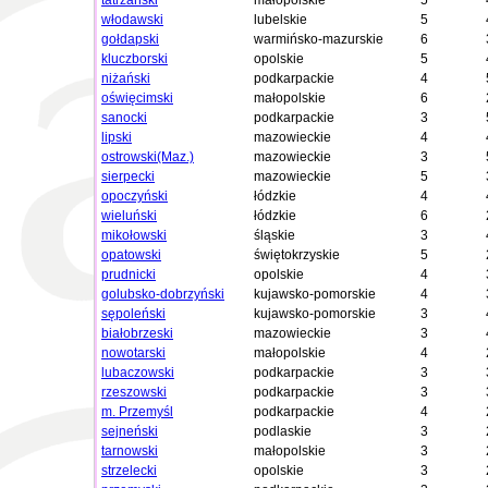
tatrzański
małopolskie
5
włodawski
lubelskie
5
gołdapski
warmińsko-mazurskie
6
kluczborski
opolskie
5
niżański
podkarpackie
4
oświęcimski
małopolskie
6
sanocki
podkarpackie
3
lipski
mazowieckie
4
ostrowski(Maz.)
mazowieckie
3
sierpecki
mazowieckie
5
opoczyński
łódzkie
4
wieluński
łódzkie
6
mikołowski
śląskie
3
opatowski
świętokrzyskie
5
prudnicki
opolskie
4
golubsko-dobrzyński
kujawsko-pomorskie
4
sępoleński
kujawsko-pomorskie
3
białobrzeski
mazowieckie
3
nowotarski
małopolskie
4
lubaczowski
podkarpackie
3
rzeszowski
podkarpackie
3
m. Przemyśl
podkarpackie
4
sejneński
podlaskie
3
tarnowski
małopolskie
3
strzelecki
opolskie
3