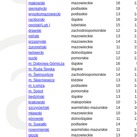
makowski
mazowieckie
16
1
siemiatycki
podlaskie
18
wysokomazowiecki
podlaskie
13
1
raciborski
śląskie
16
1
opolski(Lub.)
lubelskie
15
1
drawski
zachodniopomorskie
12
1
miński
mazowieckie
13
1
przasnyski
mazowieckie
14
1
żuromiński
mazowieckie
11
1
lwówecki
dolnośląskie
12
1
pucki
pomorskie
12
1
m. Dąbrowa Górnicza
śląskie
16
m. Ruda Śląska
śląskie
12
1
m. Świnoujście
zachodniopomorskie
14
1
m. Skierniewice
łódzkie
13
1
m. Łomża
podlaskie
10
1
m. Sopot
pomorskie
13
1
będziński
śląskie
13
1
krakowski
małopolskie
10
1
szczycieński
warmińsko-mazurskie
14
1
mławski
mazowieckie
10
1
górowski
dolnośląskie
11
1
m. Suwałki
podlaskie
14
nowomiejski
warmińsko-mazurskie
11
1
płocki
mazowieckie
13
1