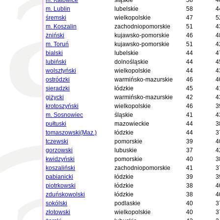
m. Katowice
śląskie
58
4
m. Lublin
lubelskie
58
4
śremski
wielkopolskie
47
5
m. Koszalin
zachodniopomorskie
51
4
żniński
kujawsko-pomorskie
46
4
m. Toruń
kujawsko-pomorskie
51
4
bialski
lubelskie
44
4
lubiński
dolnośląskie
44
4
wolsztyński
wielkopolskie
44
4
ostródzki
warmińsko-mazurskie
46
4
sieradzki
łódzkie
45
4
giżycki
warmińsko-mazurskie
42
4
krotoszyński
wielkopolskie
46
3
m. Sosnowiec
śląskie
41
4
pułtuski
mazowieckie
44
3
tomaszowski(Maz.)
łódzkie
44
3
tczewski
pomorskie
39
4
gorzowski
lubuskie
37
4
kwidzyński
pomorskie
40
3
koszaliński
zachodniopomorskie
41
3
pabianicki
łódzkie
39
3
piotrkowski
łódzkie
38
4
zduńskowolski
łódzkie
38
4
sokólski
podlaskie
40
3
złotowski
wielkopolskie
40
3