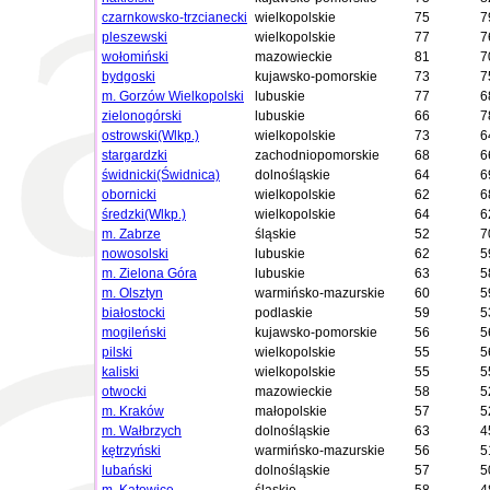
czarnkowsko-trzcianecki
wielkopolskie
75
7
pleszewski
wielkopolskie
77
7
wołomiński
mazowieckie
81
7
bydgoski
kujawsko-pomorskie
73
7
m. Gorzów Wielkopolski
lubuskie
77
6
zielonogórski
lubuskie
66
7
ostrowski(Wlkp.)
wielkopolskie
73
6
stargardzki
zachodniopomorskie
68
6
świdnicki(Świdnica)
dolnośląskie
64
6
obornicki
wielkopolskie
62
6
średzki(Wlkp.)
wielkopolskie
64
6
m. Zabrze
śląskie
52
7
nowosolski
lubuskie
62
5
m. Zielona Góra
lubuskie
63
5
m. Olsztyn
warmińsko-mazurskie
60
5
białostocki
podlaskie
59
5
mogileński
kujawsko-pomorskie
56
5
pilski
wielkopolskie
55
5
kaliski
wielkopolskie
55
5
otwocki
mazowieckie
58
5
m. Kraków
małopolskie
57
5
m. Wałbrzych
dolnośląskie
63
4
kętrzyński
warmińsko-mazurskie
56
5
lubański
dolnośląskie
57
5