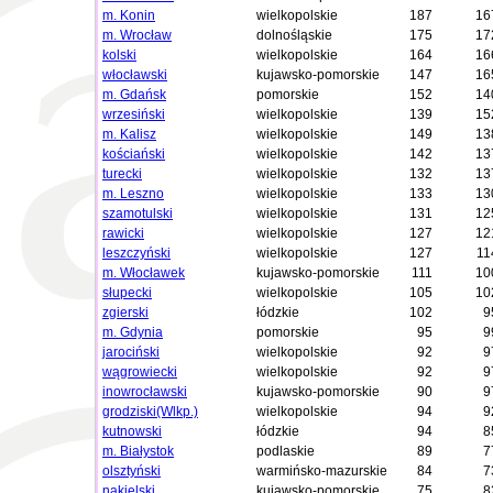
m. Konin
wielkopolskie
187
16
m. Wrocław
dolnośląskie
175
17
kolski
wielkopolskie
164
16
włocławski
kujawsko-pomorskie
147
16
m. Gdańsk
pomorskie
152
14
wrzesiński
wielkopolskie
139
15
m. Kalisz
wielkopolskie
149
13
kościański
wielkopolskie
142
13
turecki
wielkopolskie
132
13
m. Leszno
wielkopolskie
133
13
szamotulski
wielkopolskie
131
12
rawicki
wielkopolskie
127
12
leszczyński
wielkopolskie
127
11
m. Włocławek
kujawsko-pomorskie
111
10
słupecki
wielkopolskie
105
10
zgierski
łódzkie
102
9
m. Gdynia
pomorskie
95
9
jarociński
wielkopolskie
92
9
wągrowiecki
wielkopolskie
92
9
inowrocławski
kujawsko-pomorskie
90
9
grodziski(Wlkp.)
wielkopolskie
94
9
kutnowski
łódzkie
94
8
m. Białystok
podlaskie
89
7
olsztyński
warmińsko-mazurskie
84
7
nakielski
kujawsko-pomorskie
75
8