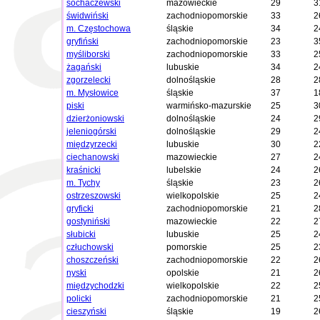
sochaczewski
mazowieckie
29
3
świdwiński
zachodniopomorskie
33
2
m. Częstochowa
śląskie
34
2
gryfiński
zachodniopomorskie
23
3
myśliborski
zachodniopomorskie
33
2
żagański
lubuskie
34
2
zgorzelecki
dolnośląskie
28
2
m. Mysłowice
śląskie
37
1
piski
warmińsko-mazurskie
25
3
dzierżoniowski
dolnośląskie
24
2
jeleniogórski
dolnośląskie
29
2
międzyrzecki
lubuskie
30
2
ciechanowski
mazowieckie
27
2
kraśnicki
lubelskie
24
2
m. Tychy
śląskie
23
2
ostrzeszowski
wielkopolskie
25
2
gryficki
zachodniopomorskie
21
2
gostyniński
mazowieckie
22
2
słubicki
lubuskie
25
2
człuchowski
pomorskie
25
2
choszczeński
zachodniopomorskie
22
2
nyski
opolskie
21
2
międzychodzki
wielkopolskie
22
2
policki
zachodniopomorskie
21
2
cieszyński
śląskie
19
2