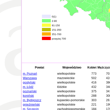
0(1)
2-90
91-150
151-350
351-700
powyżej 700
Powiat
Województwo
Kobiet
Mężczyz
m. Poznań
wielkopolskie
773
70
Warszawa
mazowieckie
502
42
gostyński
wielkopolskie
416
38
m. Łódź
łódzkie
432
34
poznański
wielkopolskie
375
34
koniński
wielkopolskie
288
30
m. Bydgoszcz
kujawsko-pomorskie
303
26
gnieźnieński
wielkopolskie
221
19
m. Szczecin
zachodniopomorskie
184
17