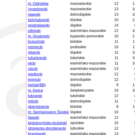
m. Ostrołęka
mazowieckie
12
1
żyrardowski
mazowieckie
13
1
oławski
dolnośląskie
13
1
bełchatowski
łódzkie
10
1
wodzisławski
śląskie
14
elbląski
warmińsko-mazurskie
12
1
m. Grudziądz
kujawsko-pomorskie
10
1
brzeziński
łódzkie
11
1
moniecki
podlaskie
10
1
gliwicki
śląskie
11
1
lubartowski
lubelskie
11
1
ełcki
warmińsko-mazurskie
11
1
olecki
warmińsko-mazurskie
13
siedlecki
mazowieckie
12
legnicki
dolnośląskie
12
bielski(BB)
śląskie
9
1
m. Kielce
świętokrzyskie
10
1
łukowski
lubelskie
12
milicki
dolnośląskie
11
skierniewicki
łódzkie
9
1
m. Siemianowice Śląskie
śląskie
10
iławski
warmińsko-mazurskie
12
kędzierzyńsko-kozielski
opolskie
10
strzelecko-drezdenecki
lubuskie
12
braniewski
warmińsko-mazurskie
13