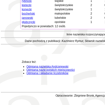
rybnicki
śląskie
1
kielecki
świętokrzyskie
2
konecki
świętokrzyskie
1
bocheński
małopolskie
2
janowski
lubelskie
2
głubczycki
opolskie
1
Pojedynczo w powiatach: 12 osób.
Inne nazwiska rozpoczynające
Dane pochodzą z publikacji:
Kazimierz Rymut
, Słownik nazwis
Zobacz też:
Odmiana nazwiska Andrzejewski
Odmiana nazw polskich miejscowości
Odmiana i składanie liczebników
Opracowanie: Zbigniew Bronk, Agencja 