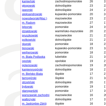
kamieński
zachodniopomorskie
26
1
głogowski
dolnośląskie
23
2
jaworski
dolnośląskie
24
2
aleksandrowski
kujawsko-pomorskie
20
2
nowodworski(Maz.)
mazowieckie
23
2
m. Radom
mazowieckie
27
1
lęborski
pomorskie
24
1
działdowski
warmińsko-mazurskie
20
2
pruszkowski
mazowieckie
21
2
polkowicki
dolnośląskie
21
2
słupski
pomorskie
18
2
lipnowski
kujawsko-pomorskie
23
1
wejherowski
pomorskie
18
2
m. Biała Podlaska
lubelskie
21
1
opolski
opolskie
19
2
goleniowski
zachodniopomorskie
19
2
kamiennogórski
dolnośląskie
18
2
m. Bielsko-Biała
śląskie
17
2
tarnogórski
śląskie
21
1
strzeliński
dolnośląskie
20
1
bytowski
pomorskie
19
1
starogardzki
pomorskie
17
1
warszawski zachodni
mazowieckie
16
2
wałbrzyski
dolnośląskie
17
1
m. Jastrzębie-Zdrój
śląskie
16
1