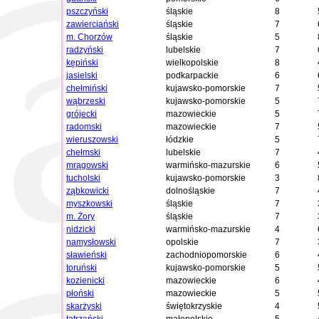
pszczyński
śląskie
8
zawierciański
śląskie
7
m. Chorzów
śląskie
5
radzyński
lubelskie
7
kępiński
wielkopolskie
8
jasielski
podkarpackie
6
chełmiński
kujawsko-pomorskie
7
wąbrzeski
kujawsko-pomorskie
5
grójecki
mazowieckie
5
radomski
mazowieckie
7
wieruszowski
łódzkie
5
chełmski
lubelskie
7
mrągowski
warmińsko-mazurskie
6
tucholski
kujawsko-pomorskie
3
ząbkowicki
dolnośląskie
7
myszkowski
śląskie
7
m. Żory
śląskie
7
nidzicki
warmińsko-mazurskie
4
namysłowski
opolskie
7
sławieński
zachodniopomorskie
6
toruński
kujawsko-pomorskie
5
kozienicki
mazowieckie
6
płoński
mazowieckie
5
skarżyski
świętokrzyskie
4