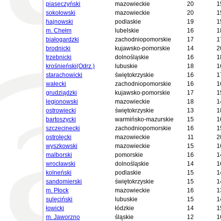
piaseczyński
mazowieckie
20
1
sokołowski
mazowieckie
20
1
hajnowski
podlaskie
19
1
m. Chełm
lubelskie
16
1
białogardzki
zachodniopomorskie
17
1
brodnicki
kujawsko-pomorskie
14
2
trzebnicki
dolnośląskie
16
1
krośnieński(Odrz.)
lubuskie
18
1
starachowicki
świętokrzyskie
16
1
wałecki
zachodniopomorskie
16
1
grudziądzki
kujawsko-pomorskie
17
1
legionowski
mazowieckie
18
1
ostrowiecki
świętokrzyskie
13
1
bartoszycki
warmińsko-mazurskie
15
1
szczecinecki
zachodniopomorskie
16
1
ostrołęcki
mazowieckie
11
2
wyszkowski
mazowieckie
15
1
malborski
pomorskie
16
1
wrocławski
dolnośląskie
14
1
kolneński
podlaskie
15
1
sandomierski
świętokrzyskie
15
1
m. Płock
mazowieckie
16
1
sulęciński
lubuskie
15
1
łowicki
łódzkie
14
1
m. Jaworzno
śląskie
12
1