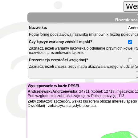
Wer
Rozmieszc
Nazwisko:
Podaj formę podstawową nazwiska (mianownik, liczba pojedyncz
Czy łączyć warianty żeński i męski?
Zaznacz, jeżeli warianty nazwiska o odmianie przymiotnikowej (t
nazwisko i prezentowane łącznie.
Prezentacja częstości względnej?
Zaznacz, jeżeli chcesz, żeby mapa ukazywała względny udział (
Występowanie w bazie PESEL
Andrzejewski/Andrzejewska
: 24711 (kobiet: 12718, mężczyzn: 1
Pod względem liczebności zajmuje w Polsce pozycję: 113.
Żeby zobaczyć szczegóły, wskaż kursorem obszar interesującego 
Dwukliknij - zobaczysz statystyki powiatu.