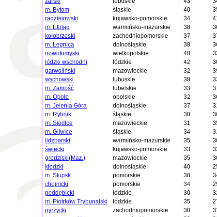
żarski
lubuskie
43
3
m. Bytom
śląskie
40
3
radziejowski
kujawsko-pomorskie
34
4
m. Elbląg
warmińsko-mazurskie
38
3
kołobrzeski
zachodniopomorskie
37
3
m. Legnica
dolnośląskie
38
3
nowotomyski
wielkopolskie
40
3
łódzki wschodni
łódzkie
42
3
garwoliński
mazowieckie
32
3
wschowski
lubuskie
38
3
m. Zamość
lubelskie
33
3
m. Opole
opolskie
32
3
m. Jelenia Góra
dolnośląskie
37
3
m. Rybnik
śląskie
30
3
m. Siedlce
mazowieckie
31
3
m. Gliwice
śląskie
34
3
lidzbarski
warmińsko-mazurskie
35
3
świecki
kujawsko-pomorskie
33
3
grodziski(Maz.)
mazowieckie
35
3
kłodzki
dolnośląskie
40
2
m. Słupsk
pomorskie
30
3
chojnicki
pomorskie
34
2
poddębicki
łódzkie
30
3
m. Piotrków Trybunalski
łódzkie
35
2
pyrzycki
zachodniopomorskie
30
3