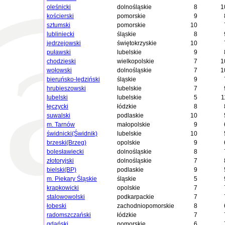
oleśnicki
dolnośląskie
8
1
kościerski
pomorskie
9
sztumski
pomorskie
10
lubliniecki
śląskie
8
jędrzejowski
świętokrzyskie
10
puławski
lubelskie
9
chodzieski
wielkopolskie
7
1
wołowski
dolnośląskie
7
1
bieruńsko-lędziński
śląskie
9
hrubieszowski
lubelskie
7
lubelski
lubelskie
5
1
łęczycki
łódzkie
8
suwalski
podlaskie
10
m. Tarnów
małopolskie
9
świdnicki(Świdnik)
lubelskie
10
brzeski(Brzeg)
opolskie
9
bolesławiecki
dolnośląskie
8
złotoryjski
dolnośląskie
7
bielski(BP)
podlaskie
9
m. Piekary Śląskie
śląskie
5
krapkowicki
opolskie
7
stalowowolski
podkarpackie
7
łobeski
zachodniopomorskie
8
radomszczański
łódzkie
7
gdański
pomorskie
6