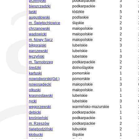
przemyski
podkarpackie
3
bieszczadzki
podkarpackie
3
łaski
łódzkie
5
augustowski
podlaskie
2
m. Świętochłowice
śląskie
2
chrzanowski
małopolskie
3
wadowicki
małopolskie
2
m. Nowy Sącz
małopolskie
2
biłgorajski
lubelskie
3
parczewski
lubelskie
1
łęczyński
lubelskie
3
m. Tarnobrzeg
podkarpackie
2
średzki
dolnośląskie
2
kartuski
pomorskie
1
nowodworski(Gd.)
pomorskie
1
nowosądecki
małopolskie
3
olkuski
małopolskie
1
krasnostawski
lubelskie
1
rycki
lubelskie
3
węgorzewski
warmińsko-mazurskie
1
dębicki
podkarpackie
1
krośnieński
podkarpackie
1
m. Rzeszów
podkarpackie
2
świebodziński
lubuskie
2
kłobucki
śląskie
1