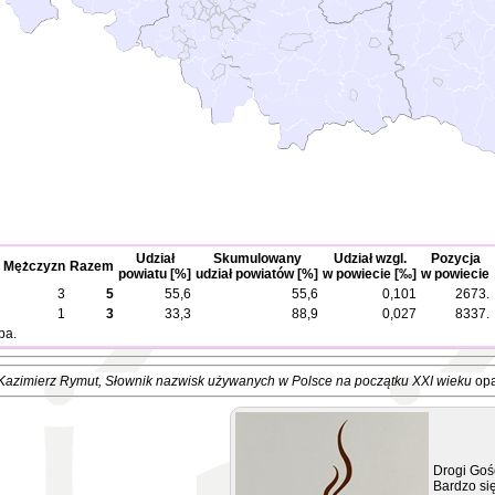
Udział
Skumulowany
Udział wzgl.
Pozycja
Mężczyzn
Razem
powiatu [%]
udział powiatów [%]
w powiecie [‰]
w powiecie
3
5
55,6
55,6
0,101
2673.
1
3
33,3
88,9
0,027
8337.
ba.
Kazimierz Rymut
, Słownik nazwisk używanych w Polsce na początku XXI wieku
opa
Drogi Goś
Bardzo się