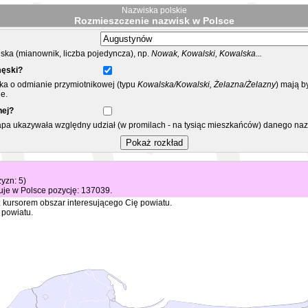
Nazwiska polskie
Rozmieszczenie nazwisk w Polsce
ka (mianownik, liczba pojedyncza), np.
Nowak, Kowalski, Kowalska...
męski?
ska o odmianie przymiotnikowej (typu
Kowalska/Kowalski, Żelazna/Żelazny
) mają b
e.
nej?
mapa ukazywała względny udział (w promilach - na tysiąc mieszkańców) danego na
zyzn: 5)
je w Polsce pozycję: 137039.
 kursorem obszar interesującego Cię powiatu.
 powiatu.