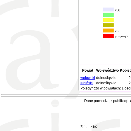
0(1)
2-2
powyżej 2
Powiat
Województwo
Kobiet
wołowski
dolnośląskie
2
lubiński
dolnośląskie
2
Pojedynczo w powiatach: 1 oso
Dane pochodzą z publikacji:
Zobacz też: