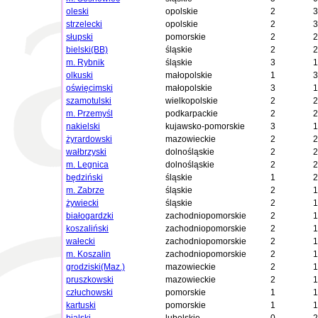
oleski
opolskie
2
3
strzelecki
opolskie
2
3
słupski
pomorskie
2
2
bielski(BB)
śląskie
2
2
m. Rybnik
śląskie
3
1
olkuski
małopolskie
1
3
oświęcimski
małopolskie
3
1
szamotulski
wielkopolskie
2
2
m. Przemyśl
podkarpackie
2
2
nakielski
kujawsko-pomorskie
3
1
żyrardowski
mazowieckie
2
2
wałbrzyski
dolnośląskie
2
2
m. Legnica
dolnośląskie
2
2
będziński
śląskie
1
2
m. Zabrze
śląskie
2
1
żywiecki
śląskie
2
1
białogardzki
zachodniopomorskie
2
1
koszaliński
zachodniopomorskie
2
1
wałecki
zachodniopomorskie
2
1
m. Koszalin
zachodniopomorskie
2
1
grodziski(Maz.)
mazowieckie
2
1
pruszkowski
mazowieckie
2
1
człuchowski
pomorskie
1
1
kartuski
pomorskie
1
1