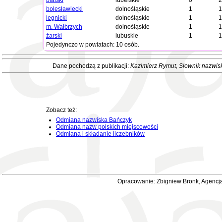
bialski
lubelskie
0
2
bolesławiecki
dolnośląskie
1
1
legnicki
dolnośląskie
1
1
m. Wałbrzych
dolnośląskie
1
1
żarski
lubuskie
1
1
Pojedynczo w powiatach: 10 osób.
Dane pochodzą z publikacji:
Kazimierz Rymut
, Słownik nazwis
Zobacz też:
Odmiana nazwiska Bańczyk
Odmiana nazw polskich miejscowości
Odmiana i składanie liczebników
Opracowanie: Zbigniew Bronk, Agencja 