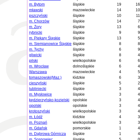
m. Bytom
śląskie
19
16
mławski
mazowieckie
14
10
pszczyński
śląskie
10
11
m. Chorzów
śląskie
14
7
m. Żory
śląskie
13
6
rybnicki
śląskie
9
9
m. Piekary Śląskie
śląskie
13
5
m. Siemianowice Śląskie
śląskie
8
8
m. Tychy
śląskie
6
9
gliwicki
śląskie
8
4
pilski
wielkopolskie
6
6
m. Wrocław
dolnośląskie
6
4
Warszawa
mazowieckie
4
5
tomaszowski(Maz.)
łódzkie
6
3
cieszyński
śląskie
5
2
lubliniecki
śląskie
3
4
m. Mysłowice
śląskie
3
4
kędzierzyńsko-kozielski
opolskie
3
4
opolski
opolskie
3
4
krotoszyński
wielkopolskie
3
4
m. Łódź
łódzkie
4
3
m. Poznań
wielkopolskie
3
3
m. Gdańsk
pomorskie
1
4
m. Dąbrowa Górnicza
śląskie
1
4
m. Sosnowiec
śląskie
5
0