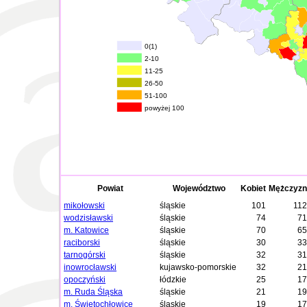
0(1)
2-10
11-25
26-50
51-100
powyżej 100
Powiat
Województwo
Kobiet
Mężczyzn
mikołowski
śląskie
101
112
wodzisławski
śląskie
74
71
m. Katowice
śląskie
70
65
raciborski
śląskie
30
33
tarnogórski
śląskie
32
31
inowrocławski
kujawsko-pomorskie
32
21
opoczyński
łódzkie
25
17
m. Ruda Śląska
śląskie
21
19
m. Świętochłowice
śląskie
19
17