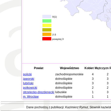
0(1)
2-3
powyżej 3
Powiat
Województwo
Kobiet
Mężczyzn
policki
zachodniopomorskie
4
2
jaworski
dolnośląskie
3
3
lubiński
dolnośląskie
3
3
polkowicki
dolnośląskie
2
2
strzelecko-drezdenecki
lubuskie
1
3
m. Wrocław
dolnośląskie
1
1
Dane pochodzą z publikacji:
Kazimierz Rymut
, Słownik nazwis