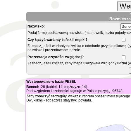
Wer
Rozmieszc
Nazwisko:
Podaj formę podstawową nazwiska (mianownik, liczba pojedyncz
Czy łączyć warianty żeński i męski?
Zaznacz, jeżeli warianty nazwiska o odmianie przymiotnikowej (t
nazwisko i prezentowane łącznie.
Prezentacja częstości względnej?
Zaznacz, jeżeli chcesz, żeby mapa ukazywała względny udział (
Występowanie w bazie PESEL
Benech
: 28 (kobiet: 14, mężczyzn: 14)
Pod względem liczebności zajmuje w Polsce pozycję: 96748.
Żeby zobaczyć szczegóły, wskaż kursorem obszar interesującego 
Dwukliknij - zobaczysz statystyki powiatu.