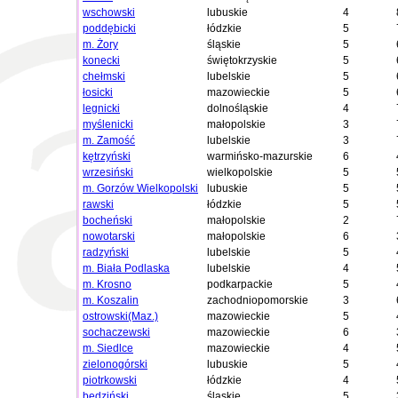
wschowski
lubuskie
4
poddębicki
łódzkie
5
m. Żory
śląskie
5
konecki
świętokrzyskie
5
chełmski
lubelskie
5
łosicki
mazowieckie
5
legnicki
dolnośląskie
4
myślenicki
małopolskie
3
m. Zamość
lubelskie
3
kętrzyński
warmińsko-mazurskie
6
wrzesiński
wielkopolskie
5
m. Gorzów Wielkopolski
lubuskie
5
rawski
łódzkie
5
bocheński
małopolskie
2
nowotarski
małopolskie
6
radzyński
lubelskie
5
m. Biała Podlaska
lubelskie
4
m. Krosno
podkarpackie
5
m. Koszalin
zachodniopomorskie
3
ostrowski(Maz.)
mazowieckie
5
sochaczewski
mazowieckie
6
m. Siedlce
mazowieckie
4
zielonogórski
lubuskie
5
piotrkowski
łódzkie
4
będziński
śląskie
5