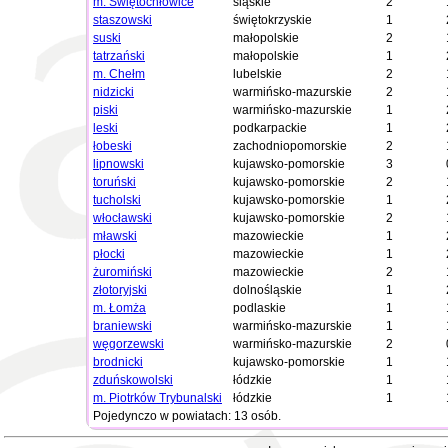
m. Świętochłowice
śląskie
2
staszowski
świętokrzyskie
1
suski
małopolskie
2
tatrzański
małopolskie
1
m. Chełm
lubelskie
2
nidzicki
warmińsko-mazurskie
2
piski
warmińsko-mazurskie
1
leski
podkarpackie
1
łobeski
zachodniopomorskie
2
lipnowski
kujawsko-pomorskie
3
toruński
kujawsko-pomorskie
2
tucholski
kujawsko-pomorskie
1
włocławski
kujawsko-pomorskie
2
mławski
mazowieckie
1
płocki
mazowieckie
1
żuromiński
mazowieckie
2
złotoryjski
dolnośląskie
1
m. Łomża
podlaskie
1
braniewski
warmińsko-mazurskie
1
węgorzewski
warmińsko-mazurskie
2
brodnicki
kujawsko-pomorskie
1
zduńskowolski
łódzkie
1
m. Piotrków Trybunalski
łódzkie
1
Pojedynczo w powiatach: 13 osób.