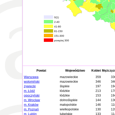
0(1)
2-40
41-80
81-150
151-300
powyżej 300
Powiat
Województwo
Kobiet
Mężczyz
Warszawa
mazowieckie
359
33
wołomiński
mazowieckie
346
34
żywiecki
śląskie
197
19
m. Łódź
łódzkie
213
17
opoczyński
łódzkie
153
19
m. Wrocław
dolnośląskie
144
13
m. Kraków
małopolskie
146
11
m. Poznań
wielkopolskie
130
12
m. Lublin
lubelskie
133
11