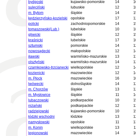
bydgoski
kujawsko-pomorskie
14
1
sulęciński
lubuskie
12
1
m. Bytom
śląskie
14
1
kędzierzyńsko-kozielski
opolskie
17
1
policki
zachodniopomorskie
14
1
tomaszowski(Lub.)
lubelskie
10
1
gliwicki
śląskie
12
1
kraśnicki
lubelskie
17
1
sztumski
pomorskie
14
1
nowosądecki
małopolskie
12
1
iławski
warmińsko-mazurskie
13
1
olsztyński
warmińsko-mazurskie
14
1
czarnkowsko-trzcianecki
wielkopolskie
12
1
kozienicki
mazowieckie
12
1
m. Płock
mazowieckie
16
1
lwówecki
dolnośląskie
14
1
m. Chorzów
śląskie
13
1
m. Mysłowice
śląskie
11
1
lubaczowski
podkarpackie
10
1
niżański
podkarpackie
12
1
radziejowski
kujawsko-pomorskie
10
1
łódzki wschodni
łódzkie
13
1
namysłowski
opolskie
11
1
m. Konin
wielkopolskie
13
1
legionowski
mazowieckie
14
1