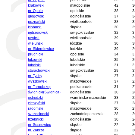
m. Gdynia
pomorskie
33
3
krakowski
małopolskie
42
3
m. Opole
opolskie
38
3
głogowski
dolnośląskie
37
3
poznański
wielkopolskie
38
3
kłobucki
śląskie
30
3
jędrzejowski
świętokrzyskie
32
3
rawicki
wielkopolskie
39
2
wieluński
łódzkie
30
3
m. Skierniewice
łódzkie
39
2
prudnicki
opolskie
34
3
łukowski
lubelskie
35
2
lubelski
lubelskie
31
3
starachowicki
świętokrzyskie
29
3
m. Tychy
śląskie
27
3
wyszkowski
mazowieckie
37
2
m. Tarnobrzeg
podkarpackie
31
2
świdnicki(Świdnica)
dolnośląskie
30
2
ostródzki
warmińsko-mazurskie
33
2
cieszyński
śląskie
27
2
radomski
mazowieckie
30
2
szczecinecki
zachodniopomorskie
28
2
trzebnicki
dolnośląskie
30
2
m. Sosnowiec
śląskie
22
3
m. Zabrze
śląskie
22
3