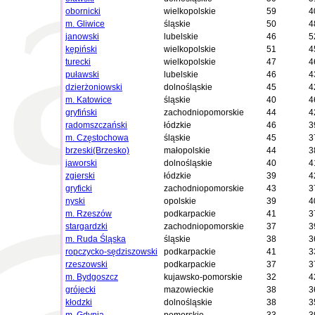
obornicki
wielkopolskie
59
4
m. Gliwice
śląskie
50
4
janowski
lubelskie
46
5
kępiński
wielkopolskie
51
4
turecki
wielkopolskie
47
4
puławski
lubelskie
46
4
dzierżoniowski
dolnośląskie
45
4
m. Katowice
śląskie
40
4
gryfiński
zachodniopomorskie
44
4
radomszczański
łódzkie
46
3
m. Częstochowa
śląskie
45
3
brzeski(Brzesko)
małopolskie
44
3
jaworski
dolnośląskie
40
4
zgierski
łódzkie
39
4
gryficki
zachodniopomorskie
43
3
nyski
opolskie
39
4
m. Rzeszów
podkarpackie
41
3
stargardzki
zachodniopomorskie
37
3
m. Ruda Śląska
śląskie
38
3
ropczycko-sędziszowski
podkarpackie
41
3
rzeszowski
podkarpackie
37
3
m. Bydgoszcz
kujawsko-pomorskie
32
4
grójecki
mazowieckie
38
3
kłodzki
dolnośląskie
38
3