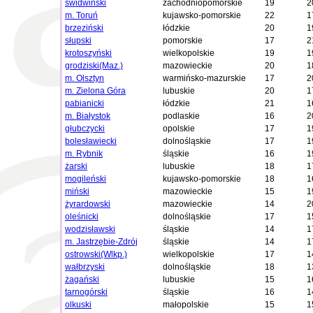
świdwiński
zachodniopomorskie
19
2
m. Toruń
kujawsko-pomorskie
22
1
brzeziński
łódzkie
20
1
słupski
pomorskie
17
2
krotoszyński
wielkopolskie
19
1
grodziski(Maz.)
mazowieckie
20
1
m. Olsztyn
warmińsko-mazurskie
17
2
m. Zielona Góra
lubuskie
20
1
pabianicki
łódzkie
21
1
m. Białystok
podlaskie
16
2
głubczycki
opolskie
17
1
bolesławiecki
dolnośląskie
17
1
m. Rybnik
śląskie
16
1
żarski
lubuskie
18
1
mogileński
kujawsko-pomorskie
18
1
miński
mazowieckie
15
1
żyrardowski
mazowieckie
14
2
oleśnicki
dolnośląskie
17
1
wodzisławski
śląskie
14
1
m. Jastrzębie-Zdrój
śląskie
14
1
ostrowski(Wlkp.)
wielkopolskie
17
1
wałbrzyski
dolnośląskie
18
1
żagański
lubuskie
15
1
tarnogórski
śląskie
16
1
olkuski
małopolskie
15
1