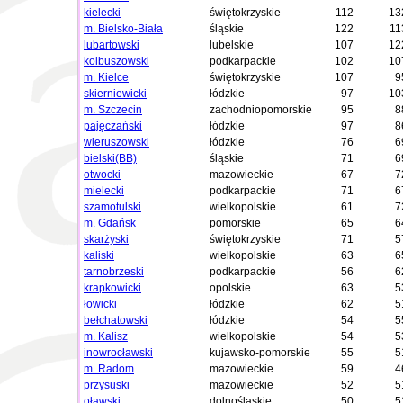
kielecki
świętokrzyskie
112
13
m. Bielsko-Biała
śląskie
122
11
lubartowski
lubelskie
107
12
kolbuszowski
podkarpackie
102
10
m. Kielce
świętokrzyskie
107
9
skierniewicki
łódzkie
97
10
m. Szczecin
zachodniopomorskie
95
8
pajęczański
łódzkie
97
8
wieruszowski
łódzkie
76
6
bielski(BB)
śląskie
71
6
otwocki
mazowieckie
67
7
mielecki
podkarpackie
71
6
szamotulski
wielkopolskie
61
7
m. Gdańsk
pomorskie
65
6
skarżyski
świętokrzyskie
71
5
kaliski
wielkopolskie
63
6
tarnobrzeski
podkarpackie
56
6
krapkowicki
opolskie
63
5
łowicki
łódzkie
62
5
bełchatowski
łódzkie
54
5
m. Kalisz
wielkopolskie
54
5
inowrocławski
kujawsko-pomorskie
55
5
m. Radom
mazowieckie
59
4
przysuski
mazowieckie
52
5
oławski
dolnośląskie
50
5