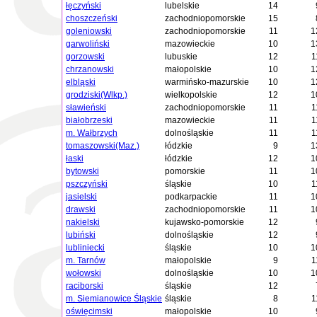
łęczyński
lubelskie
14
choszczeński
zachodniopomorskie
15
goleniowski
zachodniopomorskie
11
1
garwoliński
mazowieckie
10
1
gorzowski
lubuskie
12
1
chrzanowski
małopolskie
10
1
elbląski
warmińsko-mazurskie
10
1
grodziski(Wlkp.)
wielkopolskie
12
1
sławieński
zachodniopomorskie
11
1
białobrzeski
mazowieckie
11
1
m. Wałbrzych
dolnośląskie
11
1
tomaszowski(Maz.)
łódzkie
9
1
łaski
łódzkie
12
1
bytowski
pomorskie
11
1
pszczyński
śląskie
10
1
jasielski
podkarpackie
11
1
drawski
zachodniopomorskie
11
1
nakielski
kujawsko-pomorskie
12
lubiński
dolnośląskie
12
lubliniecki
śląskie
10
1
m. Tarnów
małopolskie
9
1
wołowski
dolnośląskie
10
1
raciborski
śląskie
12
m. Siemianowice Śląskie
śląskie
8
1
oświęcimski
małopolskie
10