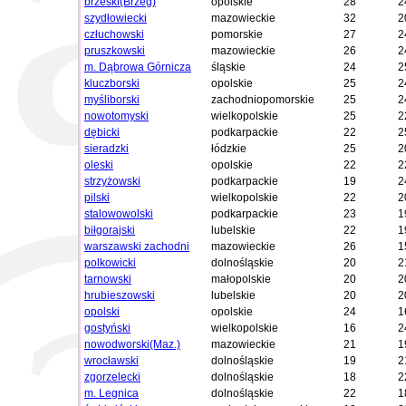
brzeski(Brzeg)
opolskie
28
2
szydłowiecki
mazowieckie
32
2
człuchowski
pomorskie
27
2
pruszkowski
mazowieckie
26
2
m. Dąbrowa Górnicza
śląskie
24
2
kluczborski
opolskie
25
2
myśliborski
zachodniopomorskie
25
2
nowotomyski
wielkopolskie
25
2
dębicki
podkarpackie
22
2
sieradzki
łódzkie
25
2
oleski
opolskie
22
2
strzyżowski
podkarpackie
19
2
pilski
wielkopolskie
22
2
stalowowolski
podkarpackie
23
1
biłgorajski
lubelskie
22
1
warszawski zachodni
mazowieckie
26
1
polkowicki
dolnośląskie
20
2
tarnowski
małopolskie
20
2
hrubieszowski
lubelskie
20
2
opolski
opolskie
24
1
gostyński
wielkopolskie
16
2
nowodworski(Maz.)
mazowieckie
21
1
wrocławski
dolnośląskie
19
2
zgorzelecki
dolnośląskie
18
2
m. Legnica
dolnośląskie
22
1