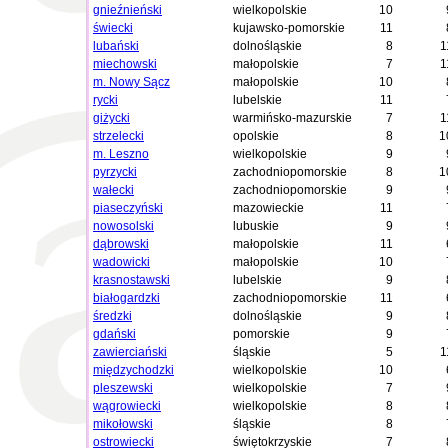
gnieźnieński
wielkopolskie
10
świecki
kujawsko-pomorskie
11
lubański
dolnośląskie
8
1
miechowski
małopolskie
7
1
m. Nowy Sącz
małopolskie
10
rycki
lubelskie
11
giżycki
warmińsko-mazurskie
7
1
strzelecki
opolskie
8
1
m. Leszno
wielkopolskie
9
pyrzycki
zachodniopomorskie
8
1
wałecki
zachodniopomorskie
9
piaseczyński
mazowieckie
11
nowosolski
lubuskie
9
dąbrowski
małopolskie
11
wadowicki
małopolskie
10
krasnostawski
lubelskie
9
białogardzki
zachodniopomorskie
11
średzki
dolnośląskie
9
gdański
pomorskie
9
zawierciański
śląskie
5
1
międzychodzki
wielkopolskie
10
pleszewski
wielkopolskie
7
wągrowiecki
wielkopolskie
8
mikołowski
śląskie
8
ostrowiecki
świętokrzyskie
7