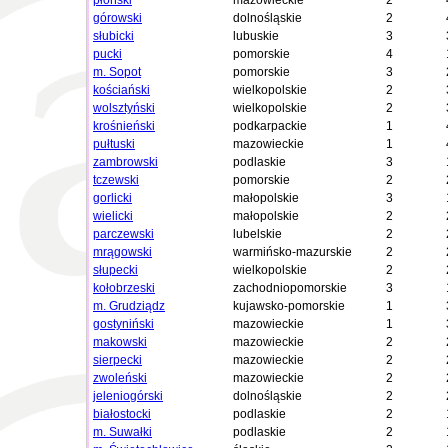
płoński
mazowieckie
2
górowski
dolnośląskie
2
słubicki
lubuskie
3
pucki
pomorskie
4
m. Sopot
pomorskie
3
kościański
wielkopolskie
2
wolsztyński
wielkopolskie
2
krośnieński
podkarpackie
1
pułtuski
mazowieckie
1
zambrowski
podlaskie
3
tczewski
pomorskie
2
gorlicki
małopolskie
3
wielicki
małopolskie
2
parczewski
lubelskie
2
mrągowski
warmińsko-mazurskie
2
słupecki
wielkopolskie
2
kołobrzeski
zachodniopomorskie
3
m. Grudziądz
kujawsko-pomorskie
1
gostyniński
mazowieckie
1
makowski
mazowieckie
2
sierpecki
mazowieckie
2
zwoleński
mazowieckie
2
jeleniogórski
dolnośląskie
2
białostocki
podlaskie
2
m. Suwałki
podlaskie
2