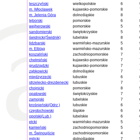
leszczyński
wielkopolskie
6
m. Włocławek
kujawsko-pomorskie
8
m. Jelenia Góra
dolnośląskie
8
lęborski
pomorskie
6
wejherowski
pomorskie
5
sandomierski
świętokrzyskie
5
świdnicki(Świdnik)
lubelskie
8
lidzbarski
warmińsko-mazurskie
5
m. Elbląg
warmińsko-mazurskie
6
koszaliński
zachodniopomorskie
7
chełmiński
kujawsko-pomorskie
7
grudziądzki
kujawsko-pomorskie
7
ząbkowicki
dolnośląskie
7
międzyrzecki
lubuskie
6
strzelecko-drezdenecki
lubuskie
7
chojnicki
pomorskie
8
opatowski
świętokrzyskie
7
zamojski
lubelskie
7
krośnieński(Odrz.)
lubuskie
6
częstochowski
śląskie
6
opolski(Lub.)
lubelskie
6
ełcki
warmińsko-mazurskie
5
kamieński
zachodniopomorskie
5
m. Świnoujście
zachodniopomorskie
4
milicki
dolnośląskie
7