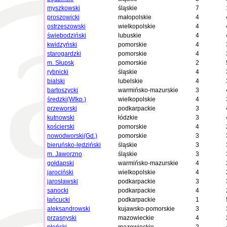
myszkowski
śląskie
7
proszowicki
małopolskie
4
ostrzeszowski
wielkopolskie
4
świebodziński
lubuskie
4
kwidzyński
pomorskie
4
starogardzki
pomorskie
4
m. Słupsk
pomorskie
2
rybnicki
śląskie
4
bialski
lubelskie
4
bartoszycki
warmińsko-mazurskie
3
średzki(Wlkp.)
wielkopolskie
4
przeworski
podkarpackie
3
kutnowski
łódzkie
3
kościerski
pomorskie
4
nowodworski(Gd.)
pomorskie
3
bieruńsko-lędziński
śląskie
3
m. Jaworzno
śląskie
3
gołdapski
warmińsko-mazurskie
4
jarociński
wielkopolskie
4
jarosławski
podkarpackie
3
sanocki
podkarpackie
4
łańcucki
podkarpackie
1
aleksandrowski
kujawsko-pomorskie
3
przasnyski
mazowieckie
4