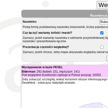
Wer
Rozmieszc
Nazwisko:
Podaj formę podstawową nazwiska (mianownik, liczba pojedyncz
Czy łączyć warianty żeński i męski?
Zaznacz, jeżeli warianty nazwiska o odmianie przymiotnikowej (t
nazwisko i prezentowane łącznie.
Prezentacja częstości względnej?
Zaznacz, jeżeli chcesz, żeby mapa ukazywała względny udział (
Występowanie w bazie PESEL
Biderman
: 292 (kobiet: 151, mężczyzn: 141)
Pod względem liczebności zajmuje w Polsce pozycję: 20302.
Żeby zobaczyć szczegóły, wskaż kursorem obszar interesującego 
Dwukliknij - zobaczysz statystyki powiatu.