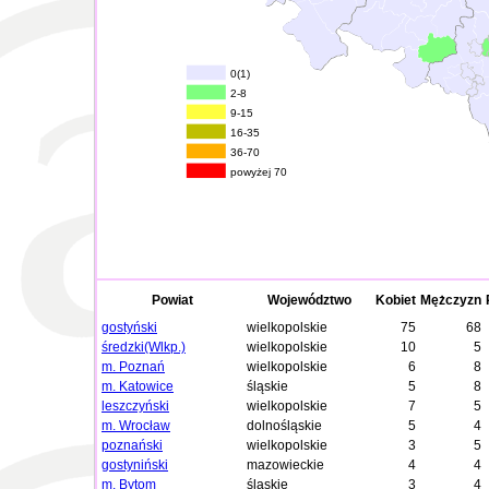
0(1)
2-8
9-15
16-35
36-70
powyżej 70
Powiat
Województwo
Kobiet
Mężczyzn
gostyński
wielkopolskie
75
68
średzki(Wlkp.)
wielkopolskie
10
5
m. Poznań
wielkopolskie
6
8
m. Katowice
śląskie
5
8
leszczyński
wielkopolskie
7
5
m. Wrocław
dolnośląskie
5
4
poznański
wielkopolskie
3
5
gostyniński
mazowieckie
4
4
m. Bytom
śląskie
3
4