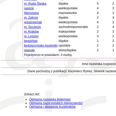
m. Ruda Śląska
śląskie
5
2
rawicki
wielkopolskie
4
3
Warszawa
mazowieckie
4
3
m. Zabrze
śląskie
2
4
gnieźnieński
wielkopolskie
4
2
m. Szczecin
zachodniopomorskie
2
4
m. Kraków
małopolskie
2
3
m. Leszno
wielkopolskie
3
2
będziński
śląskie
1
3
kędzierzyńsko-kozielski
opolskie
2
2
oławski
dolnośląskie
2
1
Pojedynczo w powiatach: 3 osoby.
Inne nazwiska rozpoczy
Dane pochodzą z publikacji:
Kazimierz Rymut
, Słownik nazwis
Zobacz też:
Odmiana nazwiska Biderman
Odmiana nazw polskich miejscowości
Odmiana i składanie liczebników