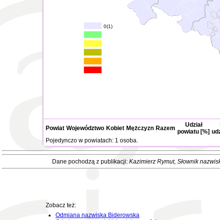
0(1)
Udział
Powiat
Województwo
Kobiet
Mężczyzn
Razem
powiatu [%]
ud
Pojedynczo w powiatach: 1 osoba.
Dane pochodzą z publikacji:
Kazimierz Rymut
, Słownik nazwis
Zobacz też:
Odmiana nazwiska Biderowska