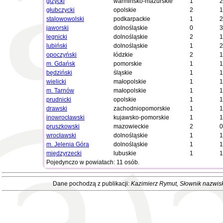
giżycki
warmińsko-mazurskie
1
2
głubczycki
opolskie
2
1
stalowowolski
podkarpackie
1
2
jaworski
dolnośląskie
0
3
legnicki
dolnośląskie
2
1
lubiński
dolnośląskie
1
2
opoczyński
łódzkie
2
1
m. Gdańsk
pomorskie
1
1
będziński
śląskie
1
1
wielicki
małopolskie
1
1
m. Tarnów
małopolskie
1
1
prudnicki
opolskie
1
1
drawski
zachodniopomorskie
1
1
inowrocławski
kujawsko-pomorskie
1
1
pruszkowski
mazowieckie
2
0
wrocławski
dolnośląskie
1
1
m. Jelenia Góra
dolnośląskie
1
1
międzyrzecki
lubuskie
1
1
Pojedynczo w powiatach: 11 osób.
Dane pochodzą z publikacji:
Kazimierz Rymut
, Słownik nazwis