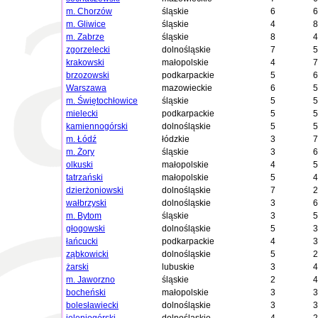
m. Chorzów
śląskie
6
6
m. Gliwice
śląskie
4
8
m. Zabrze
śląskie
8
4
zgorzelecki
dolnośląskie
7
5
krakowski
małopolskie
4
7
brzozowski
podkarpackie
5
6
Warszawa
mazowieckie
6
5
m. Świętochłowice
śląskie
5
5
mielecki
podkarpackie
5
5
kamiennogórski
dolnośląskie
5
5
m. Łódź
łódzkie
3
7
m. Żory
śląskie
3
6
olkuski
małopolskie
4
5
tatrzański
małopolskie
5
4
dzierżoniowski
dolnośląskie
7
2
wałbrzyski
dolnośląskie
3
6
m. Bytom
śląskie
3
5
głogowski
dolnośląskie
5
3
łańcucki
podkarpackie
4
3
ząbkowicki
dolnośląskie
5
2
żarski
lubuskie
3
4
m. Jaworzno
śląskie
2
4
bocheński
małopolskie
3
3
bolesławiecki
dolnośląskie
3
3