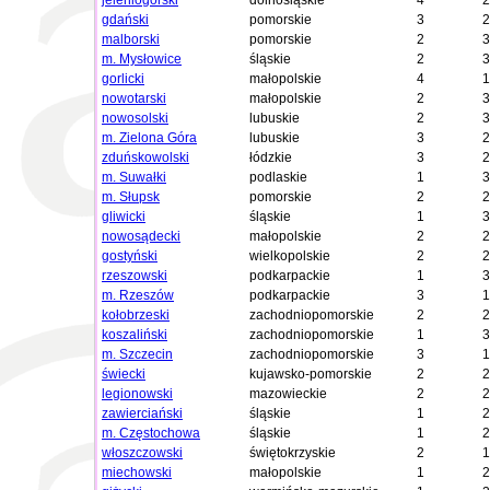
jeleniogórski
dolnośląskie
4
2
gdański
pomorskie
3
2
malborski
pomorskie
2
3
m. Mysłowice
śląskie
2
3
gorlicki
małopolskie
4
1
nowotarski
małopolskie
2
3
nowosolski
lubuskie
2
3
m. Zielona Góra
lubuskie
3
2
zduńskowolski
łódzkie
3
2
m. Suwałki
podlaskie
1
3
m. Słupsk
pomorskie
2
2
gliwicki
śląskie
1
3
nowosądecki
małopolskie
2
2
gostyński
wielkopolskie
2
2
rzeszowski
podkarpackie
1
3
m. Rzeszów
podkarpackie
3
1
kołobrzeski
zachodniopomorskie
2
2
koszaliński
zachodniopomorskie
1
3
m. Szczecin
zachodniopomorskie
3
1
świecki
kujawsko-pomorskie
2
2
legionowski
mazowieckie
2
2
zawierciański
śląskie
1
2
m. Częstochowa
śląskie
1
2
włoszczowski
świętokrzyskie
2
1
miechowski
małopolskie
1
2