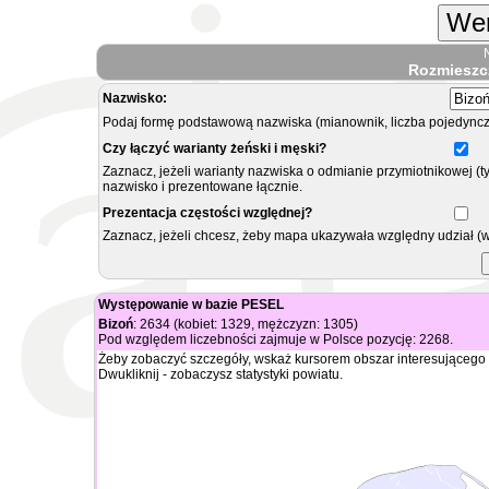
Wer
Rozmieszc
Nazwisko:
Podaj formę podstawową nazwiska (mianownik, liczba pojedyncz
Czy łączyć warianty żeński i męski?
Zaznacz, jeżeli warianty nazwiska o odmianie przymiotnikowej (t
nazwisko i prezentowane łącznie.
Prezentacja częstości względnej?
Zaznacz, jeżeli chcesz, żeby mapa ukazywała względny udział (
Występowanie w bazie PESEL
Bizoń
: 2634 (kobiet: 1329, mężczyzn: 1305)
Pod względem liczebności zajmuje w Polsce pozycję: 2268.
Żeby zobaczyć szczegóły, wskaż kursorem obszar interesującego 
Dwukliknij - zobaczysz statystyki powiatu.