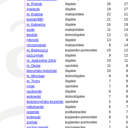
m. Rybnik
śląskie
26
27
żywiecki
śląskie
19
27
m. Kraków
małopolskie
22
21
bielski(BB)
śląskie
21
15
m. Katowice
śląskie
16
19
suski
małopolskie
11
14
kłodzki
dolnośląskie
12
11
rybnicki
śląskie
13
9
chrzanowski
małopolskie
8
14
m. Bydgoszcz
kujawsko-pomorskie
10
12
pszczyński
śląskie
9
12
m. Jastrzębie-Zdrój
śląskie
10
11
m. Opole
opolskie
11
8
bieruńsko-lędziński
śląskie
10
8
m. Wrocław
dolnośląskie
8
9
m. Tychy
śląskie
7
9
nyski
opolskie
7
9
raciborski
śląskie
6
9
wołowski
dolnośląskie
7
8
kędzierzyńsko-kozielski
opolskie
5
9
mikołowski
śląskie
6
7
jasielski
podkarpackie
6
7
bydgoski
kujawsko-pomorskie
8
5
żniński
kujawsko-pomorskie
7
6
sochaczewski
mazowieckie
7
6