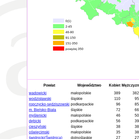
0(1)
2-45
46-90
91-150
151-350
powyżej 350
Powiat
Województwo
Kobiet
Mężczyzn
wadowicki
małopolskie
389
382
wodzisławski
śląskie
110
95
ropczycko-sędziszowski
podkarpackie
96
85
m. Bielsko-Biała
śląskie
72
66
myślenicki
małopolskie
46
50
dębicki
podkarpackie
56
39
cieszyński
śląskie
38
38
oświęcimski
małopolskie
35
38
świdnicki(Świdnica)
dolnośląskie
27
27