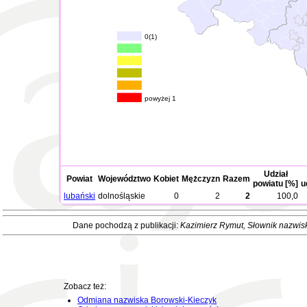
0(1)
powyżej 1
Udział
Powiat
Województwo
Kobiet
Mężczyzn
Razem
powiatu [%]
u
lubański
dolnośląskie
0
2
2
100,0
Dane pochodzą z publikacji:
Kazimierz Rymut
, Słownik nazwis
Zobacz też:
Odmiana nazwiska Borowski-Kieczyk