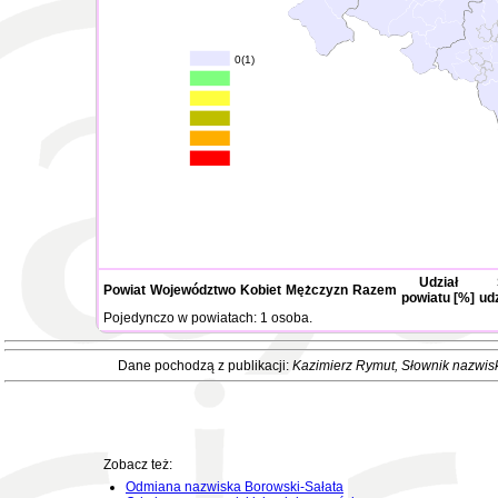
0(1)
Udział
Powiat
Województwo
Kobiet
Mężczyzn
Razem
powiatu [%]
ud
Pojedynczo w powiatach: 1 osoba.
Dane pochodzą z publikacji:
Kazimierz Rymut
, Słownik nazwis
Zobacz też:
Odmiana nazwiska Borowski-Sałata