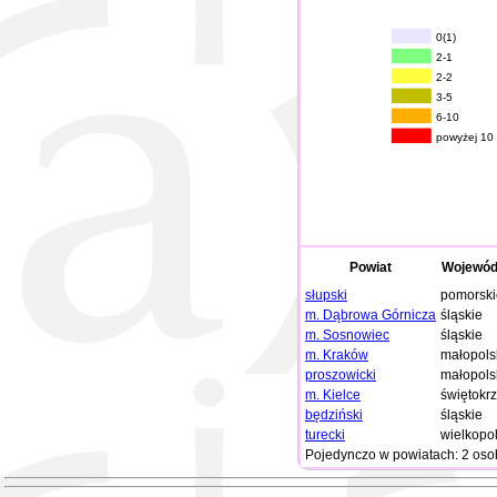
0(1)
2-1
2-2
3-5
6-10
powyżej 10
Powiat
Wojewód
słupski
pomorski
m. Dąbrowa Górnicza
śląskie
m. Sosnowiec
śląskie
m. Kraków
małopols
proszowicki
małopols
m. Kielce
świętokrz
będziński
śląskie
turecki
wielkopo
Pojedynczo w powiatach: 2 oso