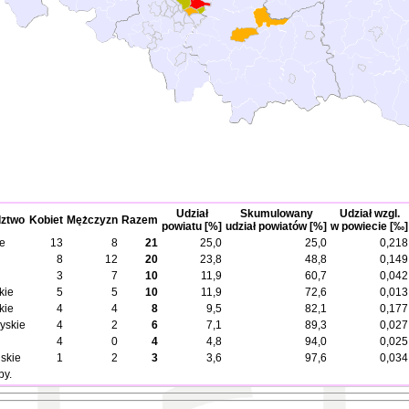
Udział
Skumulowany
Udział wzgl.
ztwo
Kobiet
Mężczyzn
Razem
powiatu [%]
udział powiatów [%]
w powiecie [‰]
e
13
8
21
25,0
25,0
0,218
8
12
20
23,8
48,8
0,149
3
7
10
11,9
60,7
0,042
kie
5
5
10
11,9
72,6
0,013
kie
4
4
8
9,5
82,1
0,177
yskie
4
2
6
7,1
89,3
0,027
4
0
4
4,8
94,0
0,025
lskie
1
2
3
3,6
97,6
0,034
by.