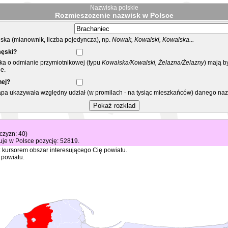
Nazwiska polskie
Rozmieszczenie nazwisk w Polsce
ka (mianownik, liczba pojedyncza), np.
Nowak, Kowalski, Kowalska...
męski?
ska o odmianie przymiotnikowej (typu
Kowalska/Kowalski, Żelazna/Żelazny
) mają b
e.
nej?
mapa ukazywała względny udział (w promilach - na tysiąc mieszkańców) danego na
żczyzn: 40)
je w Polsce pozycję: 52819.
 kursorem obszar interesującego Cię powiatu.
 powiatu.