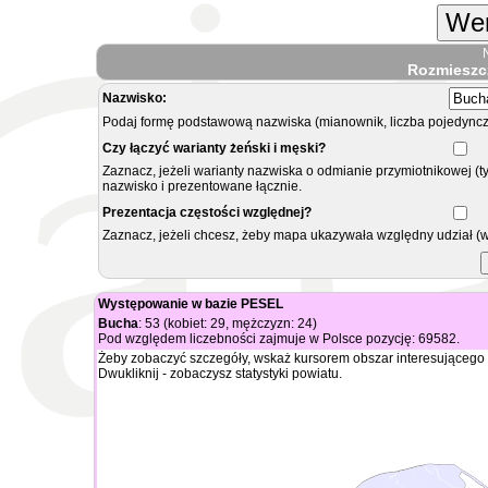
Wer
Rozmieszc
Nazwisko:
Podaj formę podstawową nazwiska (mianownik, liczba pojedyncz
Czy łączyć warianty żeński i męski?
Zaznacz, jeżeli warianty nazwiska o odmianie przymiotnikowej (t
nazwisko i prezentowane łącznie.
Prezentacja częstości względnej?
Zaznacz, jeżeli chcesz, żeby mapa ukazywała względny udział (
Występowanie w bazie PESEL
Bucha
: 53 (kobiet: 29, mężczyzn: 24)
Pod względem liczebności zajmuje w Polsce pozycję: 69582.
Żeby zobaczyć szczegóły, wskaż kursorem obszar interesującego 
Dwukliknij - zobaczysz statystyki powiatu.