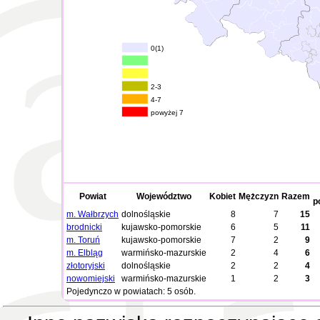
0(1)
2-3
4-7
powyżej 7
Powiat
Województwo
Kobiet
Mężczyzn
Razem
p
m. Wałbrzych
dolnośląskie
8
7
15
brodnicki
kujawsko-pomorskie
6
5
11
m. Toruń
kujawsko-pomorskie
7
2
9
m. Elbląg
warmińsko-mazurskie
2
4
6
złotoryjski
dolnośląskie
2
2
4
nowomiejski
warmińsko-mazurskie
1
2
3
Pojedynczo w powiatach: 5 osób.