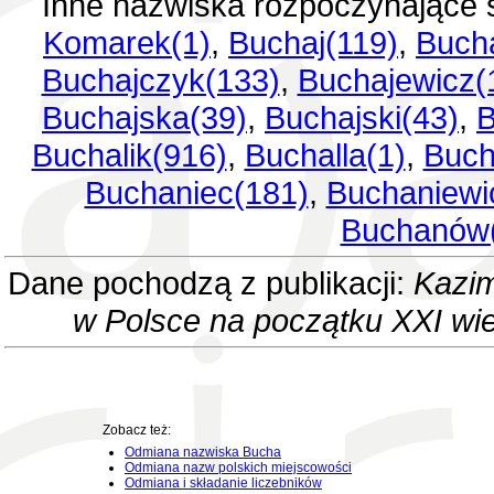
Inne nazwiska rozpoczynające 
Komarek(1)
,
Buchaj(119)
,
Bucha
Buchajczyk(133)
,
Buchajewicz(
Buchajska(39)
,
Buchajski(43)
,
B
Buchalik(916)
,
Buchalla(1)
,
Buch
Buchaniec(181)
,
Buchaniewi
Buchanów
Dane pochodzą z publikacji:
Kazim
w Polsce na początku XXI wi
Zobacz też:
Odmiana nazwiska Bucha
Odmiana nazw polskich miejscowości
Odmiana i składanie liczebników