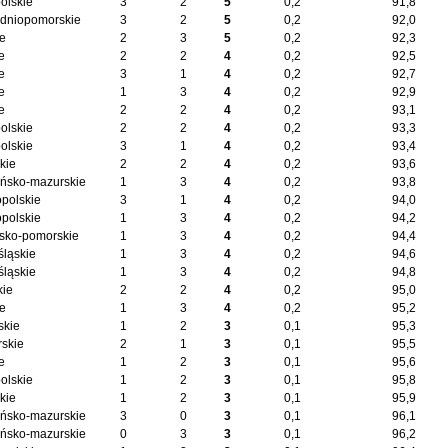
olskie
3
2
5
0,2
91,8
dniopomorskie
3
2
5
0,2
92,0
ie
2
3
5
0,2
92,3
e
2
2
4
0,2
92,5
e
3
1
4
0,2
92,7
e
1
3
4
0,2
92,9
e
2
2
4
0,2
93,1
olskie
2
2
4
0,2
93,3
olskie
3
1
4
0,2
93,4
kie
2
2
4
0,2
93,6
ńsko-mazurskie
1
3
4
0,2
93,8
opolskie
3
1
4
0,2
94,0
opolskie
1
3
4
0,2
94,2
sko-pomorskie
1
3
4
0,2
94,4
śląskie
1
3
4
0,2
94,6
śląskie
1
3
4
0,2
94,8
kie
2
2
4
0,2
95,0
ie
1
3
4
0,2
95,2
skie
1
2
3
0,1
95,3
skie
2
1
3
0,1
95,5
e
1
2
3
0,1
95,6
olskie
1
2
3
0,1
95,8
kie
1
2
3
0,1
95,9
ńsko-mazurskie
3
0
3
0,1
96,1
ńsko-mazurskie
0
3
3
0,1
96,2