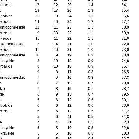
rpackie
17
12
29
1,4
64,1
e
13
13
26
1,3
65,4
opolskie
15
9
24
1,2
66,6
ieckie
14
10
24
1,2
67,7
dniopomorskie
12
11
23
1,1
68,9
ieckie
9
13
22
1,1
69,9
ieckie
11
11
22
1,1
71,0
sko-pomorskie
7
14
21
1,0
72,0
ieckie
11
10
21
1,0
73,0
dniopomorskie
10
9
19
0,9
73,9
okrzyskie
8
10
18
0,9
74,8
rpackie
8
10
18
0,9
75,7
e
9
8
17
0,8
76,5
dniopomorskie
7
9
16
0,8
77,3
e
8
7
15
0,7
78,0
kie
7
8
15
0,7
78,7
kie
6
9
15
0,7
79,5
e
6
6
12
0,6
80,1
opolskie
6
6
12
0,6
80,6
ieckie
6
6
12
0,6
81,2
e
5
6
11
0,5
81,8
ie
7
4
11
0,5
82,3
okrzyskie
5
5
10
0,5
82,8
okrzyskie
5
5
10
0,5
83,3