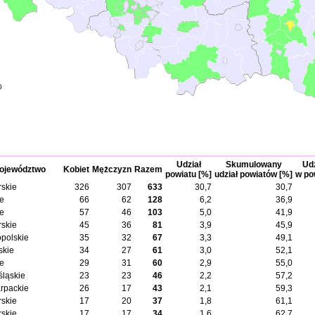
0
Udział
Skumulowany
Udz
ojewództwo
Kobiet
Mężczyzn
Razem
powiatu [%]
udział powiatów [%]
w po
skie
326
307
633
30,7
30,7
ie
66
62
128
6,2
36,9
ie
57
46
103
5,0
41,9
skie
45
36
81
3,9
45,9
opolskie
35
32
67
3,3
49,1
skie
34
27
61
3,0
52,1
ie
29
31
60
2,9
55,0
śląskie
23
23
46
2,2
57,2
rpackie
26
17
43
2,1
59,3
skie
17
20
37
1,8
61,1
skie
17
17
34
1,6
62,7