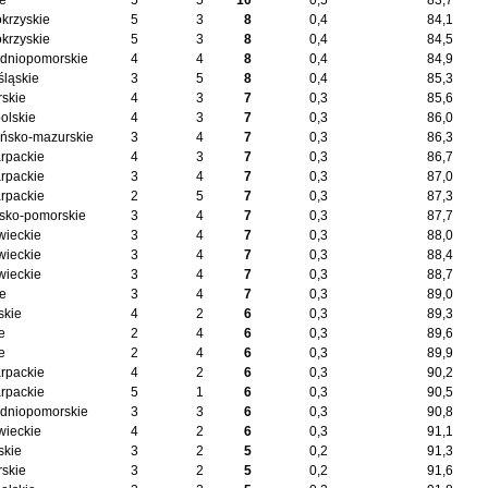
ie
5
5
10
0,5
83,7
okrzyskie
5
3
8
0,4
84,1
okrzyskie
5
3
8
0,4
84,5
dniopomorskie
4
4
8
0,4
84,9
śląskie
3
5
8
0,4
85,3
skie
4
3
7
0,3
85,6
olskie
4
3
7
0,3
86,0
ńsko-mazurskie
3
4
7
0,3
86,3
rpackie
4
3
7
0,3
86,7
rpackie
3
4
7
0,3
87,0
rpackie
2
5
7
0,3
87,3
sko-pomorskie
3
4
7
0,3
87,7
ieckie
3
4
7
0,3
88,0
ieckie
3
4
7
0,3
88,4
ieckie
3
4
7
0,3
88,7
ie
3
4
7
0,3
89,0
skie
4
2
6
0,3
89,3
e
2
4
6
0,3
89,6
e
2
4
6
0,3
89,9
rpackie
4
2
6
0,3
90,2
rpackie
5
1
6
0,3
90,5
dniopomorskie
3
3
6
0,3
90,8
ieckie
4
2
6
0,3
91,1
skie
3
2
5
0,2
91,3
skie
3
2
5
0,2
91,6