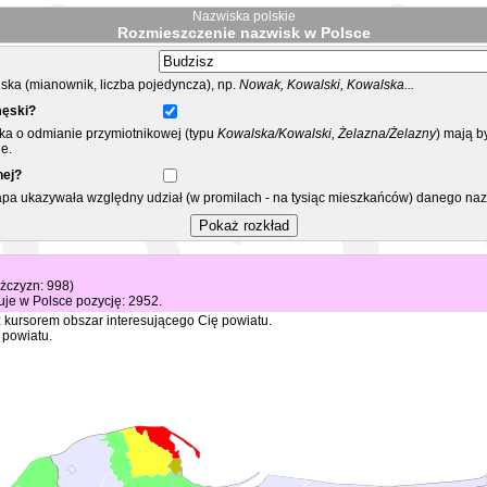
Nazwiska polskie
Rozmieszczenie nazwisk w Polsce
ka (mianownik, liczba pojedyncza), np.
Nowak, Kowalski, Kowalska...
męski?
ska o odmianie przymiotnikowej (typu
Kowalska/Kowalski, Żelazna/Żelazny
) mają b
e.
nej?
mapa ukazywała względny udział (w promilach - na tysiąc mieszkańców) danego na
ężczyzn: 998)
je w Polsce pozycję: 2952.
 kursorem obszar interesującego Cię powiatu.
 powiatu.