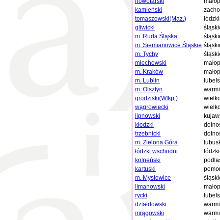
nowotarski
małop
kamieński
zacho
tomaszowski(Maz.)
łódzk
gliwicki
śląski
m. Ruda Śląska
śląski
m. Siemianowice Śląskie
śląski
m. Tychy
śląski
miechowski
małop
m. Kraków
małop
m. Lublin
lubels
m. Olsztyn
warmi
grodziski(Wlkp.)
wielk
wągrowiecki
wielk
lipnowski
kujaw
kłodzki
dolno
trzebnicki
dolno
m. Zielona Góra
lubus
łódzki wschodni
łódzk
kolneński
podla
kartuski
pomor
m. Mysłowice
śląski
limanowski
małop
rycki
lubels
działdowski
warmi
mrągowski
warmi