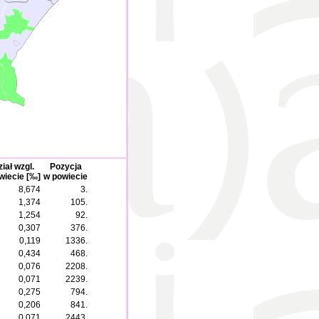
iał wzgl.
Pozycja
wiecie [‰]
w powiecie
8,674
3.
1,374
105.
1,254
92.
0,307
376.
0,119
1336.
0,434
468.
0,076
2208.
0,071
2239.
0,275
794.
0,206
841.
0,071
2443.