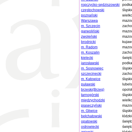
ropczycko-sędziszowski
podka
częstochowski
śląski
poznański
wielk
Warszawa
mazow
m. Szczecin
zacho
garwoliński
mazow
zwoleński
mazow
brodnicki
kujaw
m. Radom
mazow
m. Koszalin
zacho
kielecki
święt
jarosławski
podka
m. Sosnowiec
śląski
szczecinecki
zacho
m. Katowice
śląski
puławski
lubels
brzeski(Brzeg)
opols
tarnogórski
śląski
międzychodzki
wielk
piaseczyński
mazow
m. Gliwice
śląski
bełchatowski
łódzk
opatowski
święt
ostrowiecki
święt