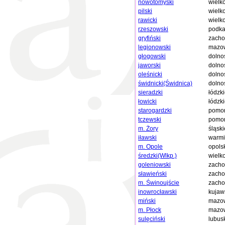
nowotomyski
wielk
pilski
wielk
rawicki
wielk
rzeszowski
podka
gryfiński
zacho
legionowski
mazow
głogowski
dolno
jaworski
dolno
oleśnicki
dolno
świdnicki(Świdnica)
dolno
sieradzki
łódzk
łowicki
łódzk
starogardzki
pomor
tczewski
pomor
m. Żory
śląski
iławski
warmi
m. Opole
opols
średzki(Wlkp.)
wielk
goleniowski
zacho
sławieński
zacho
m. Świnoujście
zacho
inowrocławski
kujaw
miński
mazow
m. Płock
mazow
sulęciński
lubus