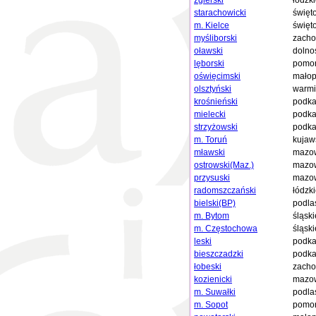
zgierski
łódzk
starachowicki
święt
m. Kielce
święt
myśliborski
zacho
oławski
dolno
lęborski
pomor
oświęcimski
małop
olsztyński
warmi
krośnieński
podka
mielecki
podka
strzyżowski
podka
m. Toruń
kujaw
mławski
mazow
ostrowski(Maz.)
mazow
przysuski
mazow
radomszczański
łódzk
bielski(BP)
podla
m. Bytom
śląski
m. Częstochowa
śląski
leski
podka
bieszczadzki
podka
łobeski
zacho
kozienicki
mazow
m. Suwałki
podla
m. Sopot
pomor