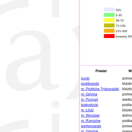
0(1)
2-35
36-70
71-150
151-300
powyżej 30
Powiat
W
pucki
pomor
piotrkowski
łódzk
m. Piotrków Trybunalski
łódzk
m. Gdynia
pomor
m. Poznań
wielk
białostocki
podla
m. Łódź
łódzk
m. Wrocław
dolno
m. Rzeszów
podka
wejherowski
pomor
m. Gdańsk
pomor