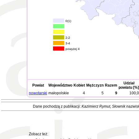
0(1)
2-2
3-4
powyżej 4
Udział
Powiat
Województwo
Kobiet
Mężczyzn
Razem
powiatu [%]
nowotarski
małopolskie
4
5
9
100,0
Dane pochodzą z publikacji:
Kazimierz Rymut
, Słownik nazwis
Zobacz też: