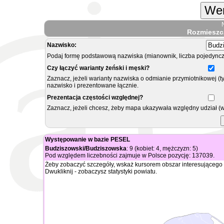
Wer
Rozmieszc
Nazwisko:
Podaj formę podstawową nazwiska (mianownik, liczba pojedyncz
Czy łączyć warianty żeński i męski?
Zaznacz, jeżeli warianty nazwiska o odmianie przymiotnikowej (t
nazwisko i prezentowane łącznie.
Prezentacja częstości względnej?
Zaznacz, jeżeli chcesz, żeby mapa ukazywała względny udział (
Występowanie w bazie PESEL
Budziszowski/Budziszowska
: 9 (kobiet: 4, mężczyzn: 5)
Pod względem liczebności zajmuje w Polsce pozycję: 137039.
Żeby zobaczyć szczegóły, wskaż kursorem obszar interesującego 
Dwukliknij - zobaczysz statystyki powiatu.