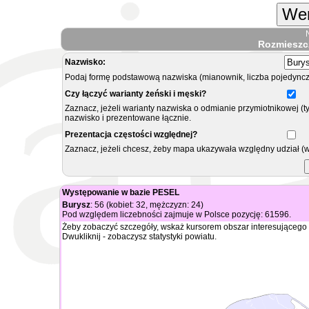
Wer
Rozmieszc
Nazwisko:
Podaj formę podstawową nazwiska (mianownik, liczba pojedyncz
Czy łączyć warianty żeński i męski?
Zaznacz, jeżeli warianty nazwiska o odmianie przymiotnikowej (t
nazwisko i prezentowane łącznie.
Prezentacja częstości względnej?
Zaznacz, jeżeli chcesz, żeby mapa ukazywała względny udział (
Występowanie w bazie PESEL
Burysz
: 56 (kobiet: 32, mężczyzn: 24)
Pod względem liczebności zajmuje w Polsce pozycję: 61596.
Żeby zobaczyć szczegóły, wskaż kursorem obszar interesującego 
Dwukliknij - zobaczysz statystyki powiatu.