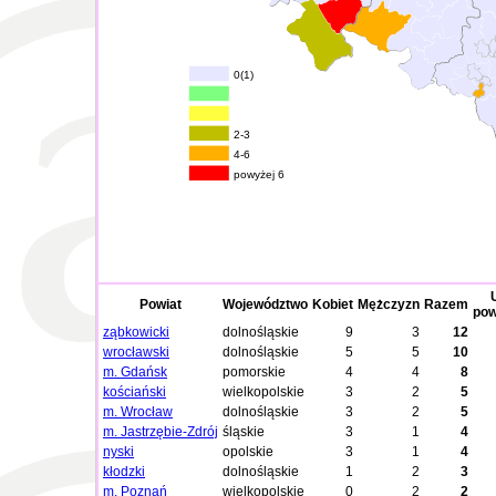
0(1)
2-3
4-6
powyżej 6
Powiat
Województwo
Kobiet
Mężczyzn
Razem
pow
ząbkowicki
dolnośląskie
9
3
12
wrocławski
dolnośląskie
5
5
10
m. Gdańsk
pomorskie
4
4
8
kościański
wielkopolskie
3
2
5
m. Wrocław
dolnośląskie
3
2
5
m. Jastrzębie-Zdrój
śląskie
3
1
4
nyski
opolskie
3
1
4
kłodzki
dolnośląskie
1
2
3
m. Poznań
wielkopolskie
0
2
2