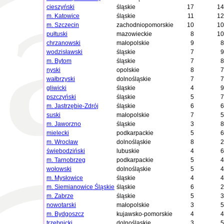
cieszyński
śląskie
17
14
m. Katowice
śląskie
11
12
m. Szczecin
zachodniopomorskie
10
10
pułtuski
mazowieckie
8
10
chrzanowski
małopolskie
9
8
wodzisławski
śląskie
7
9
m. Bytom
śląskie
7
8
nyski
opolskie
8
7
wałbrzyski
dolnośląskie
7
7
gliwicki
śląskie
4
9
pszczyński
śląskie
5
7
m. Jastrzębie-Zdrój
śląskie
6
6
suski
małopolskie
7
5
m. Jaworzno
śląskie
3
8
mielecki
podkarpackie
5
6
m. Wrocław
dolnośląskie
8
2
świebodziński
lubuskie
4
6
m. Tarnobrzeg
podkarpackie
5
4
wołowski
dolnośląskie
5
4
m. Mysłowice
śląskie
4
4
m. Siemianowice Śląskie
śląskie
6
2
m. Zabrze
śląskie
5
3
nowotarski
małopolskie
3
5
m. Bydgoszcz
kujawsko-pomorskie
4
4
trzebnicki
dolnośląskie
3
5