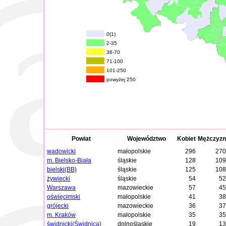
0(1)
2-35
36-70
71-100
101-250
powyżej 250
Powiat
Województwo
Kobiet
Mężczyzn
wadowicki
małopolskie
296
270
m. Bielsko-Biała
śląskie
128
109
bielski(BB)
śląskie
125
108
żywiecki
śląskie
54
52
Warszawa
mazowieckie
57
45
oświęcimski
małopolskie
41
38
grójecki
mazowieckie
36
37
m. Kraków
małopolskie
35
35
świdnicki(Świdnica)
dolnośląskie
19
13