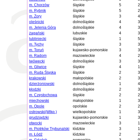
m. Chorzów
śląskie
5
2
m. Rybnik
śląskie
5
2
m. Żory
śląskie
3
4
oleśnicki
dolnośląskie
4
3
m. Jelenia Góra
dolnośląskie
4
3
żagański
lubuskie
4
3
lubliniecki
śląskie
1
5
m. Tychy
śląskie
3
3
m. Toruń
kujawsko-pomorskie
3
3
m. Radom
mazowieckie
4
2
lwówecki
dolnośląskie
3
3
m. Gliwice
śląskie
4
1
m. Ruda Śląska
śląskie
2
3
krakowski
małopolskie
2
3
dzierżoniowski
dolnośląskie
1
4
kłodzki
dolnośląskie
2
3
m. Częstochowa
śląskie
2
2
miechowski
małopolskie
1
3
m. Opole
opolskie
2
2
ostrowski(Wlkp.)
wielkopolskie
1
3
grudziądzki
kujawsko-pomorskie
1
3
otwocki
mazowieckie
3
1
m. Piotrków Trybunalski
łódzkie
3
1
m. Łódź
łódzkie
2
2