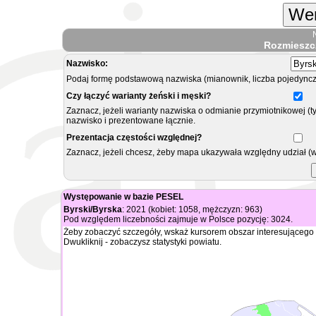
Wer
Rozmieszc
Nazwisko:
Podaj formę podstawową nazwiska (mianownik, liczba pojedyncz
Czy łączyć warianty żeński i męski?
Zaznacz, jeżeli warianty nazwiska o odmianie przymiotnikowej (t
nazwisko i prezentowane łącznie.
Prezentacja częstości względnej?
Zaznacz, jeżeli chcesz, żeby mapa ukazywała względny udział (
Występowanie w bazie PESEL
Byrski/Byrska
: 2021 (kobiet: 1058, mężczyzn: 963)
Pod względem liczebności zajmuje w Polsce pozycję: 3024.
Żeby zobaczyć szczegóły, wskaż kursorem obszar interesującego 
Dwukliknij - zobaczysz statystyki powiatu.