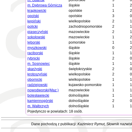
m. Gdańsk
pomorskie
3
0
m. Dąbrowa Górnicza
śląskie
1
2
krapkowicki
opolskie
1
2
opolski
opolskie
3
0
kępiński
wielkopolskie
2
1
policki
zachodniopomorskie
2
1
piaseczyński
mazowieckie
2
1
sokołowski
mazowieckie
1
2
lęborski
pomorskie
1
1
myszkowski
śląskie
0
2
raciborski
śląskie
1
1
rybnicki
śląskie
2
0
m. Sosnowiec
śląskie
1
1
skarżyski
świętokrzyskie
2
0
krotoszyński
wielkopolskie
2
0
obornicki
wielkopolskie
1
1
radziejowski
kujawsko-pomorskie
1
1
nowodworski(Maz.)
mazowieckie
1
1
bolesławiecki
dolnośląskie
1
1
kamiennogórski
dolnośląskie
2
0
m. Wałbrzych
dolnośląskie
1
1
Pojedynczo w powiatach: 18 osób.
Dane pochodzą z publikacji:
Kazimierz Rymut
, Słownik nazwis