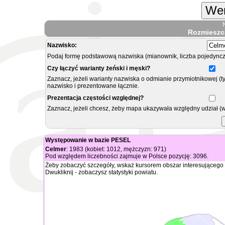
Wer
Rozmieszc
Nazwisko:
Podaj formę podstawową nazwiska (mianownik, liczba pojedyncz
Czy łączyć warianty żeński i męski?
Zaznacz, jeżeli warianty nazwiska o odmianie przymiotnikowej (t
nazwisko i prezentowane łącznie.
Prezentacja częstości względnej?
Zaznacz, jeżeli chcesz, żeby mapa ukazywała względny udział (
Występowanie w bazie PESEL
Celmer
: 1983 (kobiet: 1012, mężczyzn: 971)
Pod względem liczebności zajmuje w Polsce pozycję: 3096.
Żeby zobaczyć szczegóły, wskaż kursorem obszar interesującego 
Dwukliknij - zobaczysz statystyki powiatu.