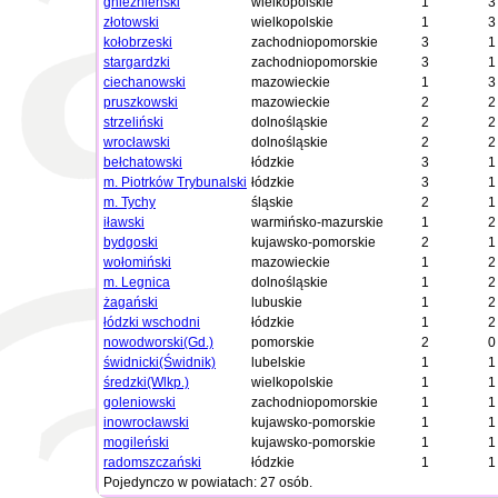
gnieźnieński
wielkopolskie
1
3
złotowski
wielkopolskie
1
3
kołobrzeski
zachodniopomorskie
3
1
stargardzki
zachodniopomorskie
3
1
ciechanowski
mazowieckie
1
3
pruszkowski
mazowieckie
2
2
strzeliński
dolnośląskie
2
2
wrocławski
dolnośląskie
2
2
bełchatowski
łódzkie
3
1
m. Piotrków Trybunalski
łódzkie
3
1
m. Tychy
śląskie
2
1
iławski
warmińsko-mazurskie
1
2
bydgoski
kujawsko-pomorskie
2
1
wołomiński
mazowieckie
1
2
m. Legnica
dolnośląskie
1
2
żagański
lubuskie
1
2
łódzki wschodni
łódzkie
1
2
nowodworski(Gd.)
pomorskie
2
0
świdnicki(Świdnik)
lubelskie
1
1
średzki(Wlkp.)
wielkopolskie
1
1
goleniowski
zachodniopomorskie
1
1
inowrocławski
kujawsko-pomorskie
1
1
mogileński
kujawsko-pomorskie
1
1
radomszczański
łódzkie
1
1
Pojedynczo w powiatach: 27 osób.