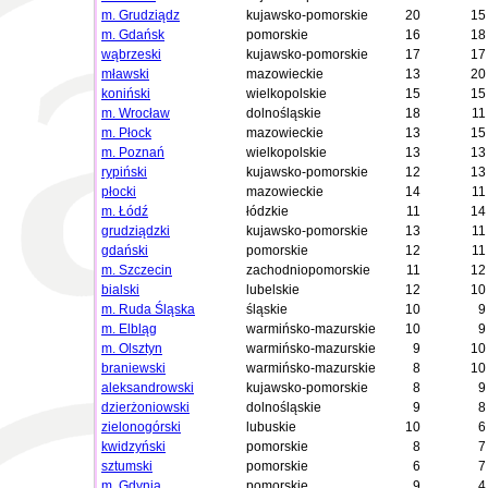
m. Grudziądz
kujawsko-pomorskie
20
15
m. Gdańsk
pomorskie
16
18
wąbrzeski
kujawsko-pomorskie
17
17
mławski
mazowieckie
13
20
koniński
wielkopolskie
15
15
m. Wrocław
dolnośląskie
18
11
m. Płock
mazowieckie
13
15
m. Poznań
wielkopolskie
13
13
rypiński
kujawsko-pomorskie
12
13
płocki
mazowieckie
14
11
m. Łódź
łódzkie
11
14
grudziądzki
kujawsko-pomorskie
13
11
gdański
pomorskie
12
11
m. Szczecin
zachodniopomorskie
11
12
bialski
lubelskie
12
10
m. Ruda Śląska
śląskie
10
9
m. Elbląg
warmińsko-mazurskie
10
9
m. Olsztyn
warmińsko-mazurskie
9
10
braniewski
warmińsko-mazurskie
8
10
aleksandrowski
kujawsko-pomorskie
8
9
dzierżoniowski
dolnośląskie
9
8
zielonogórski
lubuskie
10
6
kwidzyński
pomorskie
8
7
sztumski
pomorskie
6
7
m. Gdynia
pomorskie
9
4