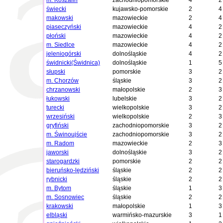
m. Koszalin
zachodniopomorskie
4
2
świecki
kujawsko-pomorskie
2
4
makowski
mazowieckie
2
4
piaseczyński
mazowieckie
4
2
płoński
mazowieckie
4
2
m. Siedlce
mazowieckie
4
2
jeleniogórski
dolnośląskie
4
2
świdnicki(Świdnica)
dolnośląskie
1
5
słupski
pomorskie
3
2
m. Chorzów
śląskie
3
2
chrzanowski
małopolskie
2
3
łukowski
lubelskie
3
2
turecki
wielkopolskie
3
2
wrzesiński
wielkopolskie
2
3
gryfiński
zachodniopomorskie
3
2
m. Świnoujście
zachodniopomorskie
3
2
m. Radom
mazowieckie
2
3
jaworski
dolnośląskie
3
2
starogardzki
pomorskie
2
2
bieruńsko-lędziński
śląskie
2
2
rybnicki
śląskie
2
2
m. Bytom
śląskie
1
3
m. Sosnowiec
śląskie
2
2
krakowski
małopolskie
1
3
elbląski
warmińsko-mazurskie
3
1