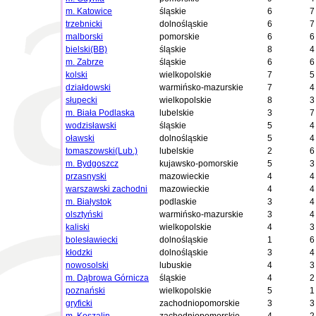
m. Katowice
śląskie
6
7
trzebnicki
dolnośląskie
6
7
malborski
pomorskie
6
6
bielski(BB)
śląskie
8
4
m. Zabrze
śląskie
6
6
kolski
wielkopolskie
7
5
działdowski
warmińsko-mazurskie
7
4
słupecki
wielkopolskie
8
3
m. Biała Podlaska
lubelskie
3
7
wodzisławski
śląskie
5
4
oławski
dolnośląskie
5
4
tomaszowski(Lub.)
lubelskie
2
6
m. Bydgoszcz
kujawsko-pomorskie
5
3
przasnyski
mazowieckie
4
4
warszawski zachodni
mazowieckie
4
4
m. Białystok
podlaskie
3
4
olsztyński
warmińsko-mazurskie
3
4
kaliski
wielkopolskie
4
3
bolesławiecki
dolnośląskie
1
6
kłodzki
dolnośląskie
3
4
nowosolski
lubuskie
4
3
m. Dąbrowa Górnicza
śląskie
4
2
poznański
wielkopolskie
5
1
gryficki
zachodniopomorskie
3
3