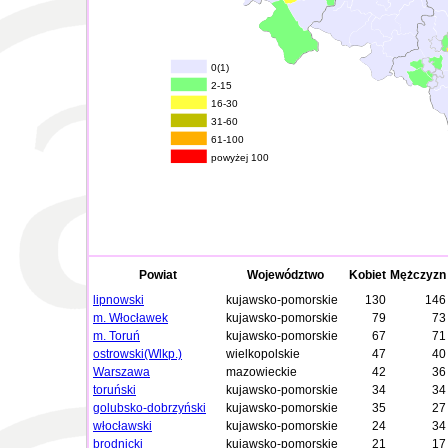
0(1)
2-15
16-30
31-60
61-100
powyżej 100
Powiat
Województwo
Kobiet
Mężczyzn
lipnowski
kujawsko-pomorskie
130
146
m. Włocławek
kujawsko-pomorskie
79
73
m. Toruń
kujawsko-pomorskie
67
71
ostrowski(Wlkp.)
wielkopolskie
47
40
Warszawa
mazowieckie
42
36
toruński
kujawsko-pomorskie
34
34
golubsko-dobrzyński
kujawsko-pomorskie
35
27
włocławski
kujawsko-pomorskie
24
34
brodnicki
kujawsko-pomorskie
21
17