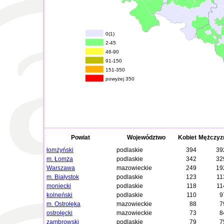
0(1)
2-45
46-90
91-150
151-350
powyżej 350
Powiat
Województwo
Kobiet
Mężczyz
łomżyński
podlaskie
394
39
m. Łomża
podlaskie
342
32
Warszawa
mazowieckie
249
19
m. Białystok
podlaskie
123
11
moniecki
podlaskie
118
11
kolneński
podlaskie
110
9
m. Ostrołęka
mazowieckie
88
7
ostrołęcki
mazowieckie
73
8
zambrowski
podlaskie
79
7