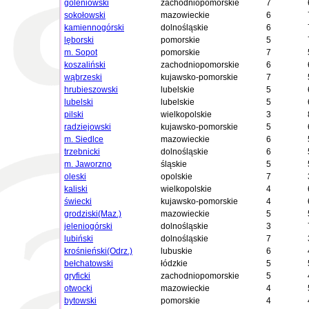
goleniowski
zachodniopomorskie
7
sokołowski
mazowieckie
6
kamiennogórski
dolnośląskie
6
lęborski
pomorskie
5
m. Sopot
pomorskie
7
koszaliński
zachodniopomorskie
6
wąbrzeski
kujawsko-pomorskie
7
hrubieszowski
lubelskie
5
lubelski
lubelskie
5
pilski
wielkopolskie
3
radziejowski
kujawsko-pomorskie
5
m. Siedlce
mazowieckie
6
trzebnicki
dolnośląskie
6
m. Jaworzno
śląskie
5
oleski
opolskie
7
kaliski
wielkopolskie
4
świecki
kujawsko-pomorskie
4
grodziski(Maz.)
mazowieckie
5
jeleniogórski
dolnośląskie
3
lubiński
dolnośląskie
7
krośnieński(Odrz.)
lubuskie
6
bełchatowski
łódzkie
5
gryficki
zachodniopomorskie
5
otwocki
mazowieckie
4
bytowski
pomorskie
4