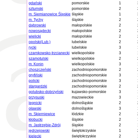
gdański
pomorskie
1
sztumski
pomorskie
2
m. Siemianowice Śląskie
śląskie
1
m. Tychy
śląskie
2
dąbrowski
małopolskie
2
nowosądecki
małopolskie
2
wielicki
małopolskie
2
opolski(Lub.)
lubelskie
2
rycki
lubelskie
3
czarnkowsko-trzcianecki
wielkopolskie
3
szamotulski
wielkopolskie
2
m. Konin
wielkopolskie
3
choszczeński
zachodniopomorskie
2
gryfiński
zachodniopomorskie
3
policki
zachodniopomorskie
3
stargardzki
zachodniopomorskie
2
golubsko-dobrzyński
kujawsko-pomorskie
3
przysuski
mazowieckie
3
legnicki
dolnośląskie
2
oławski
dolnośląskie
3
m. Skierniewice
łódzkie
2
kłobucki
śląskie
2
m. Jastrzębie-Zdrój
śląskie
2
jędrzejowski
świętokrzyskie
1
kielecki
świętokrzyskie
2