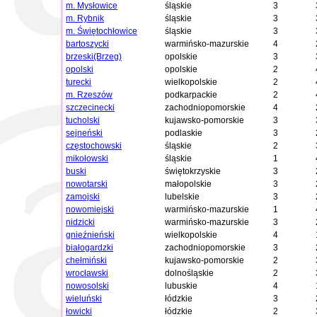
m. Mysłowice
śląskie
3
m. Rybnik
śląskie
3
m. Świętochłowice
śląskie
3
bartoszycki
warmińsko-mazurskie
4
brzeski(Brzeg)
opolskie
3
opolski
opolskie
2
turecki
wielkopolskie
2
m. Rzeszów
podkarpackie
2
szczecinecki
zachodniopomorskie
4
tucholski
kujawsko-pomorskie
3
sejneński
podlaskie
3
częstochowski
śląskie
2
mikołowski
śląskie
1
buski
świętokrzyskie
3
nowotarski
małopolskie
3
zamojski
lubelskie
3
nowomiejski
warmińsko-mazurskie
1
nidzicki
warmińsko-mazurskie
3
gnieźnieński
wielkopolskie
4
białogardzki
zachodniopomorskie
3
chełmiński
kujawsko-pomorskie
2
wrocławski
dolnośląskie
2
nowosolski
lubuskie
4
wieluński
łódzkie
3
łowicki
łódzkie
2