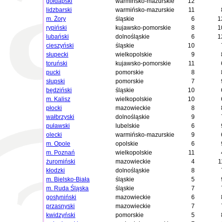
gołdapski
warmińsko-mazurskie
12
lidzbarski
warmińsko-mazurskie
11
m. Żory
śląskie
6
1
rypiński
kujawsko-pomorskie
8
1
lubański
dolnośląskie
6
1
cieszyński
śląskie
10
słupecki
wielkopolskie
9
toruński
kujawsko-pomorskie
11
pucki
pomorskie
8
słupski
pomorskie
7
będziński
śląskie
10
m. Kalisz
wielkopolskie
10
płocki
mazowieckie
8
wałbrzyski
dolnośląskie
9
puławski
lubelskie
6
olecki
warmińsko-mazurskie
9
m. Opole
opolskie
6
m. Poznań
wielkopolskie
11
żuromiński
mazowieckie
4
1
kłodzki
dolnośląskie
8
m. Bielsko-Biała
śląskie
5
m. Ruda Śląska
śląskie
7
gostyniński
mazowieckie
6
przasnyski
mazowieckie
7
kwidzyński
pomorskie
5