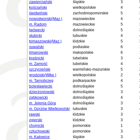
zawierciański
śląskie
3
kościański
wielkopolskie
4
świdwiński
zachodniopomorskie
5
nowodworski(Maz.)
mazowieckie
4
m. Radom
mazowieckie
5
lwówecki
dolnośląskie
5
słubicki
lubuskie
4
tomaszowski(Maz.)
łódzkie
5
suwalski
podlaskie
6
limanowski
małopolskie
6
kraśnicki
lubelskie
3
m. Zamość
lubelskie
4
szczycieński
warmińsko-mazurskie
5
grodziski(Wlkp.)
wielkopolskie
2
m. Tarnobrzeg
podkarpackie
4
bolesławiecki
dolnośląskie
5
dzierżoniowski
dolnośląskie
3
ząbkowicki
dolnośląskie
4
m. Jelenia Góra
dolnośląskie
3
m. Gorzów Wielkopolski
lubuskie
3
rawski
łódzkie
3
zgierski
łódzkie
3
chojnicki
pomorskie
1
człuchowski
pomorskie
3
m. Katowice
śląskie
3