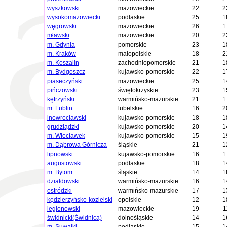
wyszkowski
mazowieckie
22
2
wysokomazowiecki
podlaskie
25
1
węgrowski
mazowieckie
26
1
mławski
mazowieckie
20
2
m. Gdynia
pomorskie
23
1
m. Kraków
małopolskie
18
2
m. Koszalin
zachodniopomorskie
21
1
m. Bydgoszcz
kujawsko-pomorskie
22
1
piaseczyński
mazowieckie
25
1
pińczowski
świętokrzyskie
23
1
kętrzyński
warmińsko-mazurskie
21
1
m. Lublin
lubelskie
16
2
inowrocławski
kujawsko-pomorskie
18
1
grudziądzki
kujawsko-pomorskie
20
1
m. Włocławek
kujawsko-pomorskie
15
1
m. Dąbrowa Górnicza
śląskie
21
1
lipnowski
kujawsko-pomorskie
16
1
augustowski
podlaskie
18
1
m. Bytom
śląskie
14
1
działdowski
warmińsko-mazurskie
16
1
ostródzki
warmińsko-mazurskie
17
1
kędzierzyńsko-kozielski
opolskie
12
1
legionowski
mazowieckie
19
1
świdnicki(Świdnica)
dolnośląskie
14
1