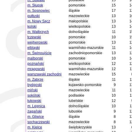
m. Suwałki
podlaskie
15
1
m. Słupsk
pomorskie
15
1
m. Sosnowiec
śląskie
17
1
pułtuski
mazowieckie
13
1
m. Nowy Sącz
małopolskie
13
1
kolski
wielkopolskie
13
1
m. Wałbrzych
dolnośląskie
11
1
tczewski
pomorskie
10
1
wejherowski
pomorskie
13
1
elbląski
warmińsko-mazurskie
11
1
m. Świnoujście
zachodniopomorskie
13
1
malborski
pomorskie
10
1
poznański
wielkopolskie
12
1
mrągowski
warmińsko-mazurskie
12
1
warszawski zachodni
mazowieckie
15
m. Zabrze
śląskie
11
1
bydgoski
kujawsko-pomorskie
9
1
miński
mazowieckie
11
1
sokólski
podlaskie
10
1
łukowski
lubelskie
12
m. Legnica
dolnośląskie
10
1
żagański
lubuskie
9
1
m. Gliwice
śląskie
8
1
sochaczewski
mazowieckie
8
1
m. Kielce
świętokrzyskie
13