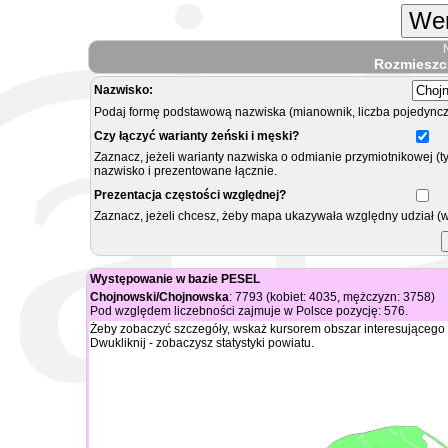
Wer
Rozmieszc
Nazwisko:
Podaj formę podstawową nazwiska (mianownik, liczba pojedyncz
Czy łączyć warianty żeński i męski?
Zaznacz, jeżeli warianty nazwiska o odmianie przymiotnikowej (t
nazwisko i prezentowane łącznie.
Prezentacja częstości względnej?
Zaznacz, jeżeli chcesz, żeby mapa ukazywała względny udział (
Występowanie w bazie PESEL
Chojnowski/Chojnowska
: 7793 (kobiet: 4035, mężczyzn: 3758)
Pod względem liczebności zajmuje w Polsce pozycję: 576.
Żeby zobaczyć szczegóły, wskaż kursorem obszar interesującego 
Dwukliknij - zobaczysz statystyki powiatu.