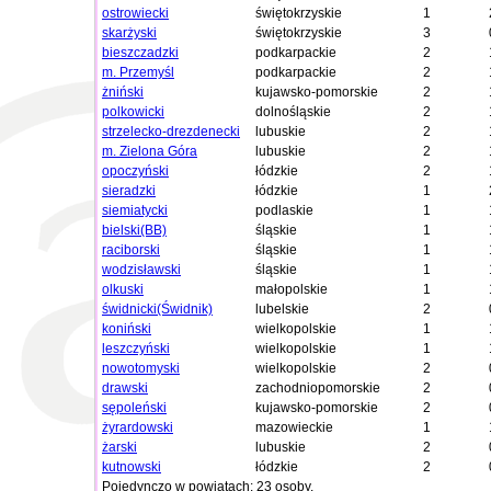
ostrowiecki
świętokrzyskie
1
skarżyski
świętokrzyskie
3
bieszczadzki
podkarpackie
2
m. Przemyśl
podkarpackie
2
żniński
kujawsko-pomorskie
2
polkowicki
dolnośląskie
2
strzelecko-drezdenecki
lubuskie
2
m. Zielona Góra
lubuskie
2
opoczyński
łódzkie
2
sieradzki
łódzkie
1
siemiatycki
podlaskie
1
bielski(BB)
śląskie
1
raciborski
śląskie
1
wodzisławski
śląskie
1
olkuski
małopolskie
1
świdnicki(Świdnik)
lubelskie
2
koniński
wielkopolskie
1
leszczyński
wielkopolskie
1
nowotomyski
wielkopolskie
2
drawski
zachodniopomorskie
2
sępoleński
kujawsko-pomorskie
2
żyrardowski
mazowieckie
1
żarski
lubuskie
2
kutnowski
łódzkie
2
Pojedynczo w powiatach: 23 osoby.