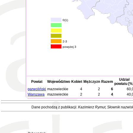
0(1)
2-3
powyżej 3
Udział
Powiat
Województwo
Kobiet
Mężczyzn
Razem
powiatu [%
garwoliński
mazowieckie
4
2
6
60,
Warszawa
mazowieckie
2
2
4
40,
Dane pochodzą z publikacji:
Kazimierz Rymut
, Słownik nazwis