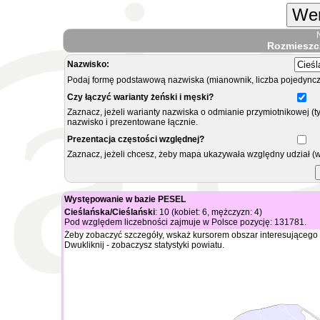
Wer
Rozmieszc
Nazwisko:
Podaj formę podstawową nazwiska (mianownik, liczba pojedyncz
Czy łączyć warianty żeński i męski?
Zaznacz, jeżeli warianty nazwiska o odmianie przymiotnikowej (t
nazwisko i prezentowane łącznie.
Prezentacja częstości względnej?
Zaznacz, jeżeli chcesz, żeby mapa ukazywała względny udział (
Występowanie w bazie PESEL
Cieślańska/Cieślański
: 10 (kobiet: 6, mężczyzn: 4)
Pod względem liczebności zajmuje w Polsce pozycję: 131781.
Żeby zobaczyć szczegóły, wskaż kursorem obszar interesującego 
Dwukliknij - zobaczysz statystyki powiatu.