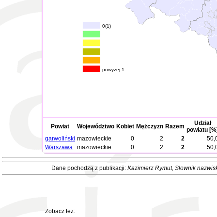
0(1)
powyżej 1
Udział
Powiat
Województwo
Kobiet
Mężczyzn
Razem
powiatu [%
garwoliński
mazowieckie
0
2
2
50,
Warszawa
mazowieckie
0
2
2
50,
Dane pochodzą z publikacji:
Kazimierz Rymut
, Słownik nazwis
Zobacz też: