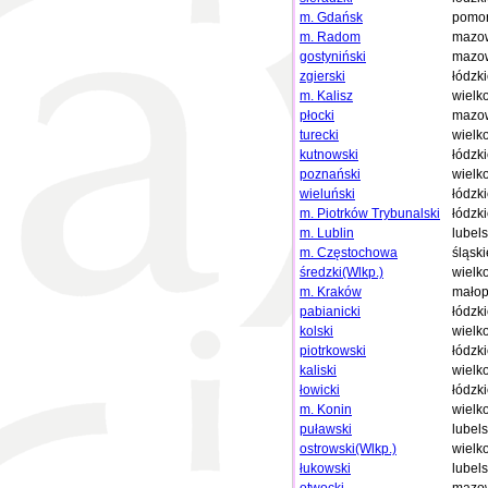
m. Gdańsk
pomor
m. Radom
mazow
gostyniński
mazow
zgierski
łódzk
m. Kalisz
wielk
płocki
mazow
turecki
wielk
kutnowski
łódzk
poznański
wielk
wieluński
łódzk
m. Piotrków Trybunalski
łódzk
m. Lublin
lubels
m. Częstochowa
śląski
średzki(Wlkp.)
wielk
m. Kraków
małop
pabianicki
łódzk
kolski
wielk
piotrkowski
łódzk
kaliski
wielk
łowicki
łódzk
m. Konin
wielk
puławski
lubels
ostrowski(Wlkp.)
wielk
łukowski
lubels