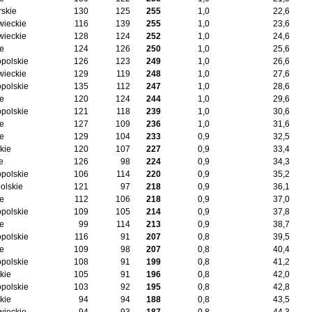
skie
130
125
255
1,0
22,6
ieckie
116
139
255
1,0
23,6
ieckie
128
124
252
1,0
24,6
ie
124
126
250
1,0
25,6
opolskie
126
123
249
1,0
26,6
ieckie
129
119
248
1,0
27,6
opolskie
135
112
247
1,0
28,6
ie
120
124
244
1,0
29,6
opolskie
121
118
239
1,0
30,6
ie
127
109
236
1,0
31,6
ie
129
104
233
0,9
32,5
kie
120
107
227
0,9
33,4
e
126
98
224
0,9
34,3
opolskie
106
114
220
0,9
35,2
olskie
121
97
218
0,9
36,1
ie
112
106
218
0,9
37,0
opolskie
109
105
214
0,9
37,8
ie
99
114
213
0,9
38,7
opolskie
116
91
207
0,8
39,5
ie
109
98
207
0,8
40,4
opolskie
108
91
199
0,8
41,2
kie
105
91
196
0,8
42,0
opolskie
103
92
195
0,8
42,8
kie
94
94
188
0,8
43,5