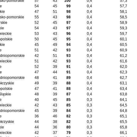
sko-pomorskie
57
43
100
0,4
57,3
ie
54
45
99
0,4
57,7
kie
47
51
98
0,4
58,1
sko-pomorskie
55
43
98
0,4
58,5
skie
52
45
97
0,4
58,9
kie
54
43
97
0,4
59,3
ieckie
53
43
96
0,4
59,7
opolskie
50
45
95
0,4
60,1
kie
45
49
94
0,4
60,5
e
51
42
93
0,4
60,9
dniopomorskie
42
51
93
0,4
61,2
ieckie
51
42
93
0,4
61,6
e
52
39
91
0,4
62,0
ie
47
44
91
0,4
62,3
dniopomorskie
48
41
89
0,4
62,7
okrzyskie
49
39
88
0,4
63,1
opolskie
47
41
88
0,4
63,4
śląskie
48
39
87
0,4
63,8
e
40
45
85
0,3
64,1
ieckie
42
43
85
0,3
64,5
dniopomorskie
45
39
84
0,3
64,8
e
36
46
82
0,3
65,1
okrzyskie
44
38
82
0,3
65,5
kie
44
36
80
0,3
65,8
ieckie
42
37
79
0,3
66,1