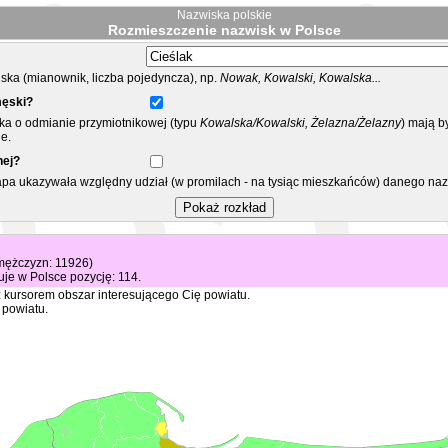
Nazwiska polskie
Rozmieszczenie nazwisk w Polsce
ka (mianownik, liczba pojedyncza), np.
Nowak, Kowalski, Kowalska...
męski?
ska o odmianie przymiotnikowej (typu
Kowalska/Kowalski, Żelazna/Żelazny
) mają b
e.
nej?
mapa ukazywała względny udział (w promilach - na tysiąc mieszkańców) danego na
 mężczyzn: 11926)
je w Polsce pozycję: 114.
 kursorem obszar interesującego Cię powiatu.
 powiatu.