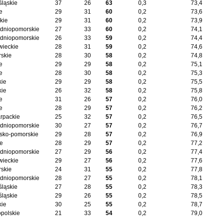
śląskie
37
26
63
0,3
73,4
e
29
31
60
0,2
73,6
kie
29
31
60
0,2
73,9
dniopomorskie
27
33
60
0,2
74,1
dniopomorskie
26
33
59
0,2
74,4
ieckie
28
31
59
0,2
74,6
skie
28
30
58
0,2
74,8
e
29
29
58
0,2
75,1
e
28
30
58
0,2
75,3
kie
29
29
58
0,2
75,5
kie
26
32
58
0,2
75,8
e
31
26
57
0,2
76,0
e
28
29
57
0,2
76,2
rpackie
25
32
57
0,2
76,5
dniopomorskie
30
27
57
0,2
76,7
sko-pomorskie
29
28
57
0,2
76,9
ie
28
29
57
0,2
77,2
dniopomorskie
27
29
56
0,2
77,4
ieckie
29
27
56
0,2
77,6
skie
24
31
55
0,2
77,8
dniopomorskie
28
27
55
0,2
78,1
śląskie
27
28
55
0,2
78,3
śląskie
29
26
55
0,2
78,5
kie
30
25
55
0,2
78,7
opolskie
21
33
54
0,2
79,0