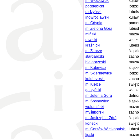
m. Włocławek
kujaw
poddębicki
łódzk
radzyński
lubels
inowrocławski
kujaw
m. Gdynia
pomor
m. Zielona Góra
lubus
miński
mazow
rawicki
wielk
kraśnicki
lubels
m. Zabrze
śląski
stargardzki
zacho
białobrzeski
mazow
m. Katowice
śląski
m. Skierniewice
łódzk
kołobrzeski
zacho
m. Kielce
święt
gostyński
wielk
m. Jelenia Góra
dolno
m. Sosnowiec
śląski
wołomiński
mazow
myśliborski
zacho
m. Jastrzębie-Zdrój
śląski
konecki
święt
m. Gorzów Wielkopolski
lubus
lipski
mazow