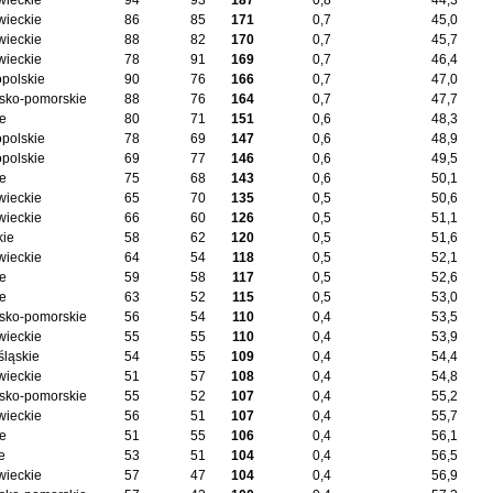
ieckie
94
93
187
0,8
44,3
ieckie
86
85
171
0,7
45,0
ieckie
88
82
170
0,7
45,7
ieckie
78
91
169
0,7
46,4
opolskie
90
76
166
0,7
47,0
sko-pomorskie
88
76
164
0,7
47,7
ie
80
71
151
0,6
48,3
opolskie
78
69
147
0,6
48,9
opolskie
69
77
146
0,6
49,5
ie
75
68
143
0,6
50,1
ieckie
65
70
135
0,5
50,6
ieckie
66
60
126
0,5
51,1
kie
58
62
120
0,5
51,6
ieckie
64
54
118
0,5
52,1
ie
59
58
117
0,5
52,6
ie
63
52
115
0,5
53,0
sko-pomorskie
56
54
110
0,4
53,5
ieckie
55
55
110
0,4
53,9
śląskie
54
55
109
0,4
54,4
ieckie
51
57
108
0,4
54,8
sko-pomorskie
55
52
107
0,4
55,2
ieckie
56
51
107
0,4
55,7
ie
51
55
106
0,4
56,1
e
53
51
104
0,4
56,5
ieckie
57
47
104
0,4
56,9