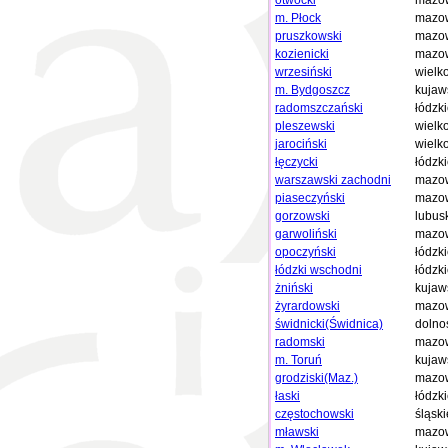
otwocki
mazow
m. Płock
mazow
pruszkowski
mazow
kozienicki
mazow
wrzesiński
wielk
m. Bydgoszcz
kujaw
radomszczański
łódzk
pleszewski
wielk
jarociński
wielk
łęczycki
łódzk
warszawski zachodni
mazow
piaseczyński
mazow
gorzowski
lubus
garwoliński
mazow
opoczyński
łódzk
łódzki wschodni
łódzk
żniński
kujaw
żyrardowski
mazow
świdnicki(Świdnica)
dolno
radomski
mazow
m. Toruń
kujaw
grodziski(Maz.)
mazow
łaski
łódzk
częstochowski
śląski
mławski
mazow