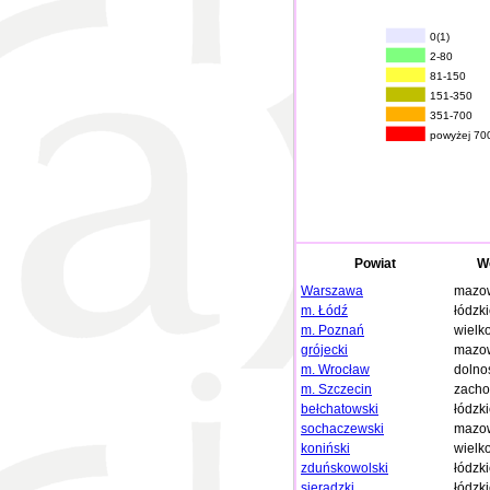
0(1)
2-80
81-150
151-350
351-700
powyżej 70
Powiat
W
Warszawa
mazow
m. Łódź
łódzk
m. Poznań
wielk
grójecki
mazow
m. Wrocław
dolno
m. Szczecin
zacho
bełchatowski
łódzk
sochaczewski
mazow
koniński
wielk
zduńskowolski
łódzk
sieradzki
łódzk