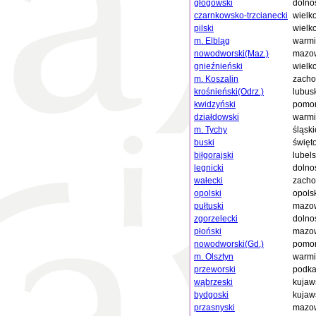
głogowski
dolno
czarnkowsko-trzcianecki
wielk
pilski
wielk
m. Elbląg
warmi
nowodworski(Maz.)
mazow
gnieźnieński
wielk
m. Koszalin
zacho
krośnieński(Odrz.)
lubus
kwidzyński
pomor
działdowski
warmi
m. Tychy
śląski
buski
święt
biłgorajski
lubels
legnicki
dolno
wałecki
zacho
opolski
opols
pułtuski
mazow
zgorzelecki
dolno
płoński
mazow
nowodworski(Gd.)
pomor
m. Olsztyn
warmi
przeworski
podka
wąbrzeski
kujaw
bydgoski
kujaw
przasnyski
mazow