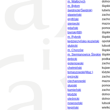
m. Wałbrzych
dolno
m. Bytom
śląski
świdnicki(Świdnik)
lubels
sławieński
zacho
gryfiński
zacho
sierpecki
mazow
gdański
pomor
bielski(BB)
śląski
m. Rybnik
śląski
kędzierzyńsko-kozielski
opols
słubicki
lubus
m. Chorzów
śląski
m. Siemianowice Śląskie
śląski
dębicki
podka
goleniowski
zacho
chełmiński
kujaw
tomaszowski(Maz.)
łódzk
pyrzycki
zacho
ciechanowski
mazow
słupski
pomor
kamieński
zacho
kłodzki
dolno
oleśnicki
dolno
nowosolski
lubus
kępiński
wielk