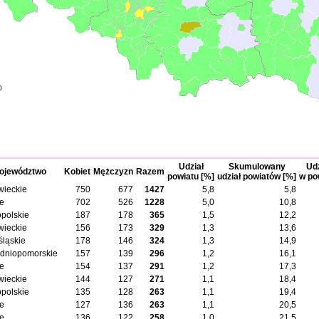
0
Udział
Skumulowany
Udz
ojewództwo
Kobiet
Mężczyzn
Razem
powiatu [%]
udział powiatów [%]
w po
ieckie
750
677
1427
5,8
5,8
ie
702
526
1228
5,0
10,8
opolskie
187
178
365
1,5
12,2
ieckie
156
173
329
1,3
13,6
śląskie
178
146
324
1,3
14,9
dniopomorskie
157
139
296
1,2
16,1
ie
154
137
291
1,2
17,3
ieckie
144
127
271
1,1
18,4
opolskie
135
128
263
1,1
19,4
ie
127
136
263
1,1
20,5
ie
136
122
258
1,0
21,5