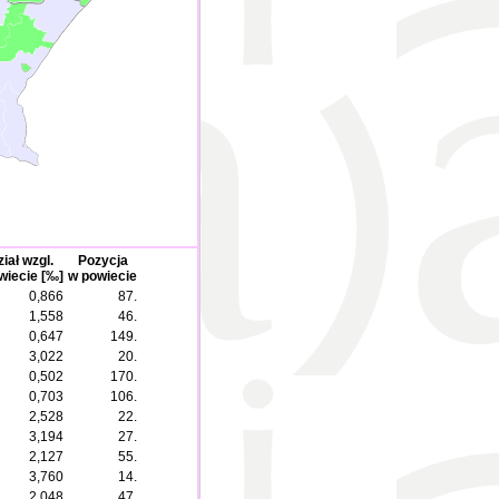
iał wzgl.
Pozycja
wiecie [‰]
w powiecie
0,866
87.
1,558
46.
0,647
149.
3,022
20.
0,502
170.
0,703
106.
2,528
22.
3,194
27.
2,127
55.
3,760
14.
2,048
47.