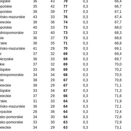
śląskie
36
43
79
0,3
66,4
opolskie
35
42
77
0,3
66,7
opolskie
38
39
77
0,3
67,1
ńsko-mazurskie
43
33
76
0,3
67,4
ieckie
38
36
74
0,3
67,7
opolskie
40
33
73
0,3
68,0
dniopomorskie
33
40
73
0,3
68,3
kie
36
37
73
0,3
68,6
skie
36
35
71
0,3
68,8
ńsko-mazurskie
41
29
70
0,3
69,1
e
37
32
69
0,3
69,4
okrzyskie
36
33
69
0,3
69,7
kie
37
32
69
0,3
70,0
śląskie
33
36
69
0,3
70,2
dniopomorskie
34
34
68
0,3
70,5
kie
38
29
67
0,3
70,8
ieckie
38
29
67
0,3
71,1
śląskie
33
34
67
0,3
71,3
ieckie
37
29
66
0,3
71,6
skie
31
33
64
0,3
71,9
ńsko-mazurskie
36
28
64
0,3
72,1
rpackie
28
36
64
0,3
72,4
sko-pomorskie
34
30
64
0,3
72,6
sko-pomorskie
33
30
63
0,3
72,9
ieckie
34
29
63
0,3
73,1