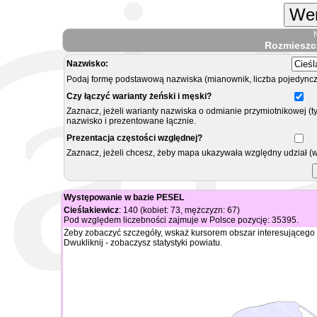
Wer
Rozmieszc
Nazwisko:
Podaj formę podstawową nazwiska (mianownik, liczba pojedyncz
Czy łączyć warianty żeński i męski?
Zaznacz, jeżeli warianty nazwiska o odmianie przymiotnikowej (t
nazwisko i prezentowane łącznie.
Prezentacja częstości względnej?
Zaznacz, jeżeli chcesz, żeby mapa ukazywała względny udział (
Występowanie w bazie PESEL
Cieślakiewicz
: 140 (kobiet: 73, mężczyzn: 67)
Pod względem liczebności zajmuje w Polsce pozycję: 35395.
Żeby zobaczyć szczegóły, wskaż kursorem obszar interesującego 
Dwukliknij - zobaczysz statystyki powiatu.