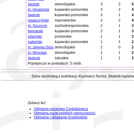
średzki
dolnośląskie
3
2
5
m. Grudziądz
kujawsko-pomorskie
2
2
4
świecki
kujawsko-pomorskie
3
1
4
piaseczyński
mazowieckie
2
2
4
m. Szczecin
zachodniopomorskie
2
1
3
lipnowski
kujawsko-pomorskie
2
1
3
sztumski
pomorskie
1
1
2
nakielski
kujawsko-pomorskie
1
1
2
m. Jelenia Góra
dolnośląskie
2
0
2
m. Wrocław
dolnośląskie
1
1
2
słubicki
lubuskie
1
1
2
Pojedynczo w powiatach: 5 osób.
Dane pochodzą z publikacji:
Kazimierz Rymut
, Słownik nazwis
Zobacz też:
Odmiana nazwiska Cieślakiewicz
Odmiana nazw polskich miejscowości
Odmiana i składanie liczebników