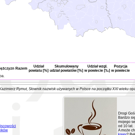
Udział
Skumulowany
Udział wzgl.
Pozycja
ężczyzn
Razem
powiatu [%]
udział powiatów [%]
w powiecie [‰]
w powiecie
ba.
Kazimierz Rymut
, Słownik nazwisk używanych w Polsce na początku XXI wieku
opa
Drogi Goś
Bardzo się
mojego se
jscowości
od 10 lat.
ników
A może ch
kawy
? Był