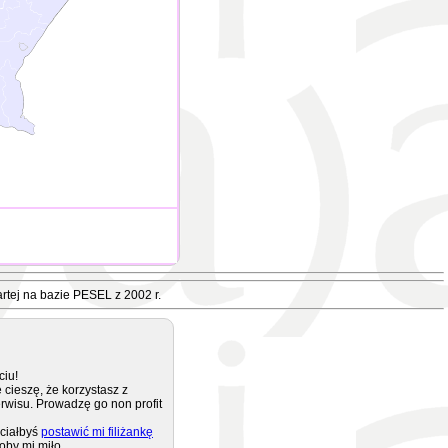
rtej na bazie PESEL z 2002 r.
ciu!
 cieszę, że korzystasz z
rwisu. Prowadzę go non profit
ciałbyś
postawić mi filiżankę
oby mi miło.