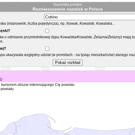
Nazwiska polskie
Rozmieszczenie nazwisk w Polsce
ka (mianownik, liczba pojedyncza), np.
Nowak, Kowalski, Kowalska...
męski?
ska o odmianie przymiotnikowej (typu
Kowalska/Kowalski, Żelazna/Żelazny
) mają b
e.
nej?
mapa ukazywała względny udział (w promilach - na tysiąc mieszkańców) danego na
1)
 kursorem obszar interesującego Cię powiatu.
 powiatu.